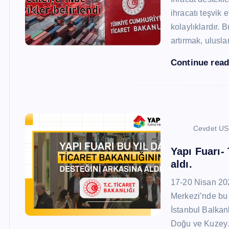
ihracatı teşvik
kolaylıklardır. 
artırmak, ulusl
Continue rea
Cevdet U
Yapı Fuarı-
aldı.
17-20 Nisan 20
Merkezi’nde bu 
İstanbul Balkan
Doğu ve Kuze