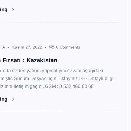
ding
STA
Kasım 27, 2022
0 Comments
 Fırsatı : Kazakistan
kında neden yatırım yapmalıyım cevabı aşağıdaki
miştir. Sunum Dosyası için Tıklayınız >>> Detaylı bilgi
izimle iletişim geçin . GSM : 0 532 466 60 68
ding