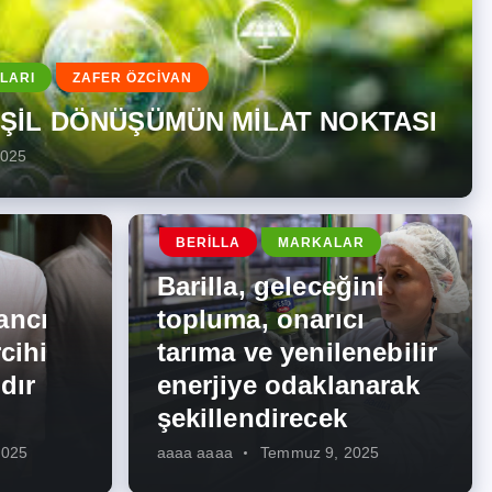
LARI
ZAFER ÖZCİVAN
EŞİL DÖNÜŞÜMÜN MİLAT NOKTASI
2025
BERILLA
MARKALAR
Barilla, geleceğini
ancı
topluma, onarıcı
cihi
tarıma ve yenilenebilir
dır
enerjiye odaklanarak
şekillendirecek
2025
aaaa aaaa
Temmuz 9, 2025