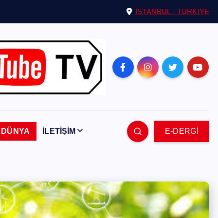
İSTANBUL - TÜRKİYE
DÜNYA
İLETİŞİM
E-DERGİ