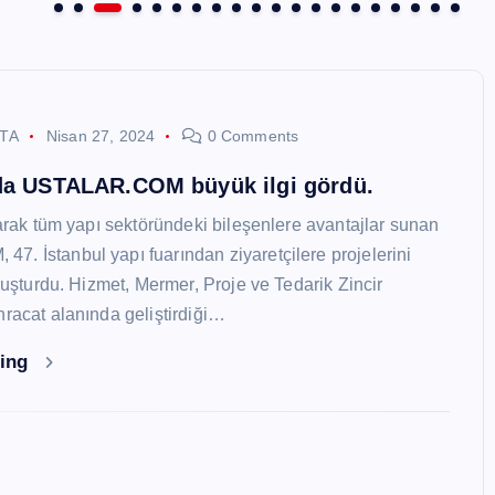
STA
Nisan 27, 2024
0 Comments
nda USTALAR.COM büyük ilgi gördü.
larak tüm yapı sektöründeki bileşenlere avantajlar sunan
. İstanbul yapı fuarından ziyaretçilere projelerini
oluşturdu. Hizmet, Mermer, Proje ve Tedarik Zincir
hracat alanında geliştirdiği…
ding