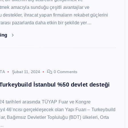
 etmek amacıyla sunduğu çeşitli avantajlar ve
Bu destekler, ihracat yapan firmaların rekabet güçlerini
ararası pazarlarda daha etkin bir şekilde yer…
ding
STA
Şubat 11, 2024
0 Comments
 Turkeybuild İstanbul %50 devlet desteği
24 tarihleri arasında TÜYAP Fuar ve Kongre
yıl 46’ncısı gerçekleşecek olan Yapı Fuarı – Turkeybuild
lar, Bağımsız Devletler Topluluğu (BDT) ülkeleri, Orta
y…