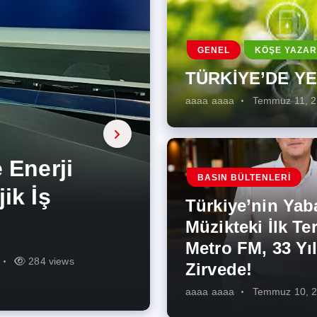
GENEL
KÖŞE YAZAR
TÜRKİYE’DE Y
aaaa aaaa
Temmuz 11, 
a, onarıcı
 Enerji
BASIN BÜLTENLERI
ÜŞÜMÜN
eki İlk
rjiye
ik İş
ilecek Kısa
ın Artması
Türkiye’nin Yab
r Zirvede!
ek
Müzikteki İlk Ter
Metro FM, 33 Yıl
r
r
272 views
284 views
224 views
259 views
341 views
270 views
Zirvede!
aaaa aaaa
Temmuz 10, 