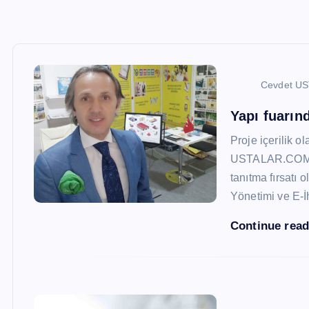
Cevdet U
Yapı fuarı
Proje içerilik o
USTALAR.COM, 47
tanıtma fırsatı 
Yönetimi ve E-İ
Continue rea