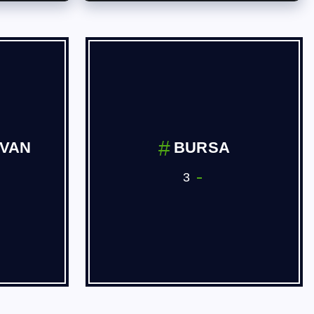
İVAN
BURSA
3