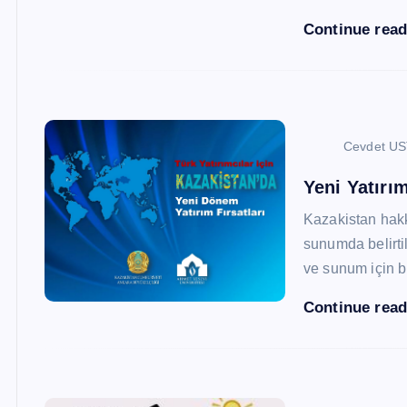
Continue rea
Cevdet U
Yeni Yatırım
Kazakistan hak
sunumda belirtil
ve sunum için b
Continue rea