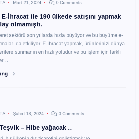
STA
Mart 21, 2024
0 Comments
i E-İhracat ile 190 ülkede satışını yapmak
lay olmamıştı.
caret sektörü son yıllarda hızla büyüyor ve bu büyüme e-
rmaları da etkiliyor. E-ihracat yapmak, ürünlerinizi dünya
ilere sunmanın en hızlı yoludur ve bu işlem için farklı
eri…
ding
STA
Şubat 18, 2024
0 Comments
 Teşvik – Hibe yağacak ..
i, bir ülkenin dış ticaretini geliştirmek ve