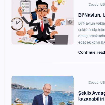
Cevdet U
Bi’Navlun, L
Bi’Navlun yaklaş
sektöründe tekn
amaçlamaktadır.
edecek konu baş
Continue rea
Cevdet U
Şekib Avdagi
kazanabiliri