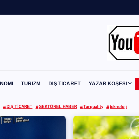
Y
a
b
a
n
c
NOMİ
TURİZM
DIŞ TİCARET
YAZAR KÖŞESİ
DIŞ TİCARET
SEKTÖREL HABER
Turquality
teknoloji