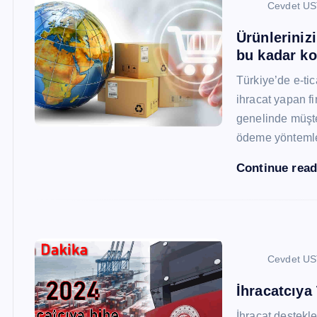
Cevdet U
Ürünleriniz
bu kadar ko
Türkiye’de e-ti
ihracat yapan fi
genelinde müşter
ödeme yönteml
Continue rea
Cevdet U
İhracatcıya
İhracat destekler