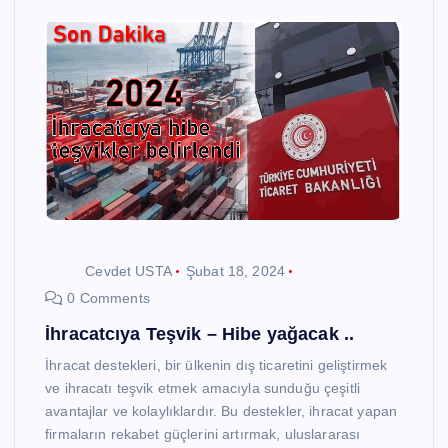
Cevdet USTA
Şubat 18, 2024
0 Comments
İhracatcıya Teşvik – Hibe yağacak ..
İhracat destekleri, bir ülkenin dış ticaretini geliştirmek
ve ihracatı teşvik etmek amacıyla sunduğu çeşitli
avantajlar ve kolaylıklardır. Bu destekler, ihracat yapan
firmaların rekabet güçlerini artırmak, uluslararası