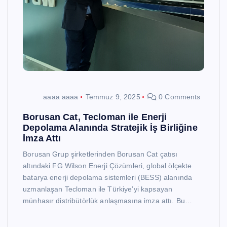
aaaa aaaa
Temmuz 9, 2025
0 Comments
Borusan Cat, Tecloman ile Enerji
Depolama Alanında Stratejik İş Birliğine
İmza Attı
Borusan Grup şirketlerinden Borusan Cat çatısı
altındaki FG Wilson Enerji Çözümleri, global ölçekte
batarya enerji depolama sistemleri (BESS) alanında
uzmanlaşan Tecloman ile Türkiye’yi kapsayan
münhasır distribütörlük anlaşmasına imza attı. Bu…