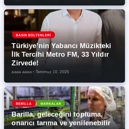
BASIN BÜLTENLERI
Türkiye’nin Yabancı Müzikteki
İlk Tercihi Metro FM, 33 Yıldır
Zirvede!
aaaa aaaa
Temmuz 10, 2025
BERILLA
MARKALAR
Barilla, geleceğini topluma,
onarıcı tarıma ve yenilenebilir