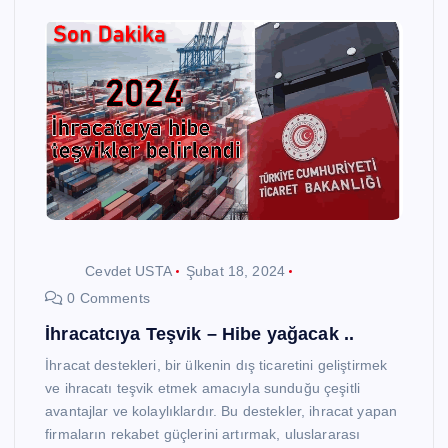
Cevdet USTA
Şubat 18, 2024
0 Comments
İhracatcıya Teşvik – Hibe yağacak ..
İhracat destekleri, bir ülkenin dış ticaretini geliştirmek
ve ihracatı teşvik etmek amacıyla sunduğu çeşitli
avantajlar ve kolaylıklardır. Bu destekler, ihracat yapan
firmaların rekabet güçlerini artırmak, uluslararası