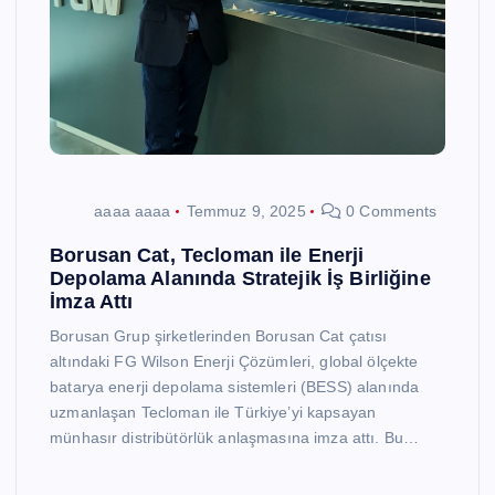
aaaa aaaa
Temmuz 9, 2025
0 Comments
Borusan Cat, Tecloman ile Enerji
Depolama Alanında Stratejik İş Birliğine
İmza Attı
Borusan Grup şirketlerinden Borusan Cat çatısı
altındaki FG Wilson Enerji Çözümleri, global ölçekte
batarya enerji depolama sistemleri (BESS) alanında
uzmanlaşan Tecloman ile Türkiye’yi kapsayan
münhasır distribütörlük anlaşmasına imza attı. Bu…