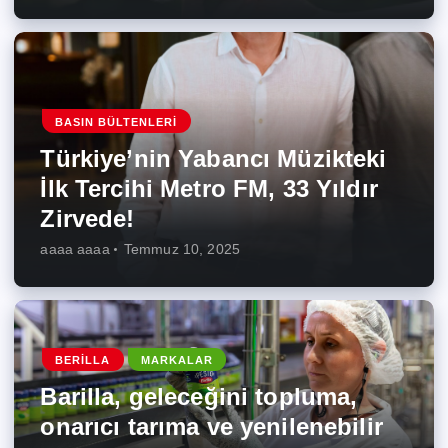
BASIN BÜLTENLERI
Türkiye’nin Yabancı Müzikteki
İlk Tercihi Metro FM, 33 Yıldır
Zirvede!
aaaa aaaa
Temmuz 10, 2025
BERILLA
MARKALAR
Barilla, geleceğini topluma,
onarıcı tarıma ve yenilenebilir