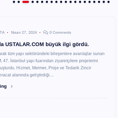
STA
Nisan 27, 2024
0 Comments
nda USTALAR.COM büyük ilgi gördü.
larak tüm yapı sektöründeki bileşenlere avantajlar sunan
. İstanbul yapı fuarından ziyaretçilere projelerini
oluşturdu. Hizmet, Mermer, Proje ve Tedarik Zincir
hracat alanında geliştirdiği…
ding