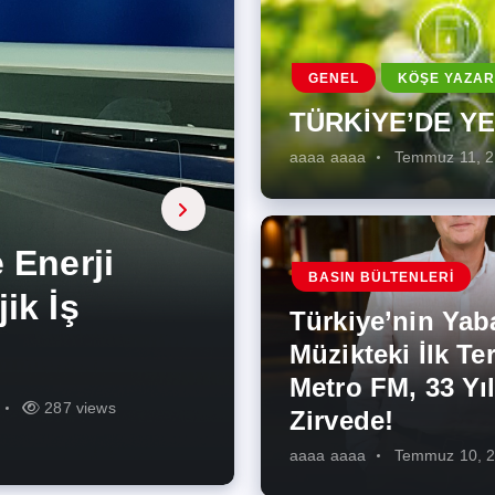
GENEL
KÖŞE YAZAR
TÜRKİYE’DE Y
aaaa aaaa
Temmuz 11, 
a, onarıcı
 Enerji
BASIN BÜLTENLERI
ÜŞÜMÜN
eki İlk
rjiye
ik İş
ilecek Kısa
ın Artması
Türkiye’nin Yab
r Zirvede!
ek
Müzikteki İlk Ter
Metro FM, 33 Yıl
r
r
275 views
287 views
227 views
262 views
344 views
273 views
Zirvede!
aaaa aaaa
Temmuz 10, 