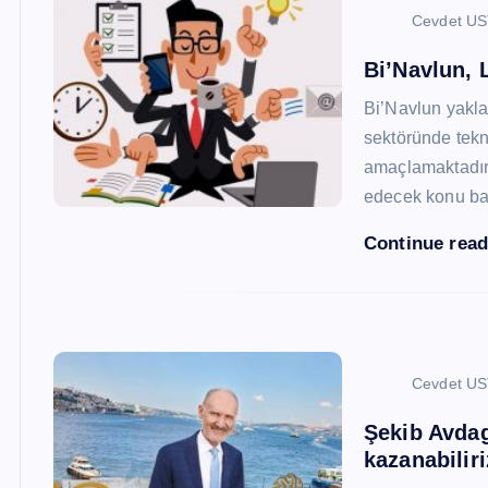
Cevdet U
Bi’Navlun, L
Bi’Navlun yaklaş
sektöründe tekn
amaçlamaktadır.
edecek konu baş
Continue rea
Cevdet U
Şekib Avdagi
kazanabiliri