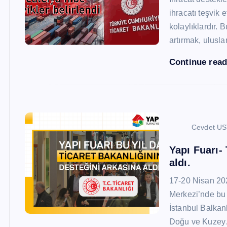
ihracatı teşvik
kolaylıklardır. 
artırmak, ulusl
Continue rea
Cevdet U
Yapı Fuarı-
aldı.
17-20 Nisan 20
Merkezi’nde bu 
İstanbul Balkan
Doğu ve Kuze