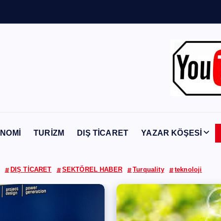
Y
a
b
a
n
c
NOMİ
TURİZM
DIŞ TİCARET
YAZAR KÖŞESİ
DIŞ TİCARET
SEKTÖREL HABER
Turquality
teknoloji