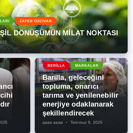
LARI
ZAFER ÖZCİVAN
EŞİL DÖNÜŞÜMÜN MİLAT NOKTASI
2025
BERILLA
MARKALAR
Barilla, geleceğini
ancı
topluma, onarıcı
cihi
tarıma ve yenilenebilir
dır
enerjiye odaklanarak
şekillendirecek
2025
aaaa aaaa
Temmuz 9, 2025