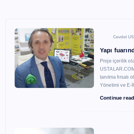
Cevdet U
Yapı fuarı
Proje içerilik o
USTALAR.COM, 47
tanıtma fırsatı 
Yönetimi ve E-İ
Continue rea