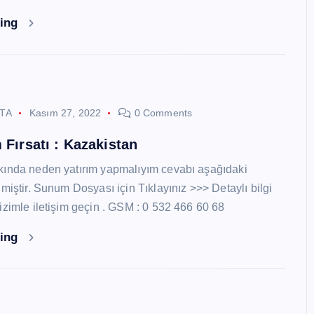
ding
STA
Kasım 27, 2022
0 Comments
 Fırsatı : Kazakistan
kında neden yatırım yapmalıyım cevabı aşağıdaki
miştir. Sunum Dosyası için Tıklayınız >>> Detaylı bilgi
izimle iletişim geçin . GSM : 0 532 466 60 68
ding