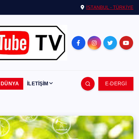
İSTANBUL - TÜRKİYE
DÜNYA
İLETİŞİM
E-DERGİ