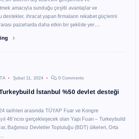
 etmek amacıyla sunduğu çeşitli avantajlar ve
Bu destekler, ihracat yapan firmaların rekabet güçlerini
ararası pazarlarda daha etkin bir şekilde yer…
ding
STA
Şubat 11, 2024
0 Comments
 Turkeybuild İstanbul %50 devlet desteği
24 tarihleri arasında TÜYAP Fuar ve Kongre
yıl 46’ncısı gerçekleşecek olan Yapı Fuarı – Turkeybuild
lar, Bağımsız Devletler Topluluğu (BDT) ülkeleri, Orta
y…