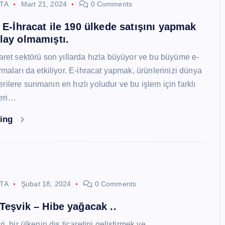
STA
Mart 21, 2024
0 Comments
i E-İhracat ile 190 ülkede satışını yapmak
lay olmamıştı.
caret sektörü son yıllarda hızla büyüyor ve bu büyüme e-
rmaları da etkiliyor. E-ihracat yapmak, ürünlerinizi dünya
ilere sunmanın en hızlı yoludur ve bu işlem için farklı
eri…
ding
STA
Şubat 18, 2024
0 Comments
 Teşvik – Hibe yağacak ..
i, bir ülkenin dış ticaretini geliştirmek ve