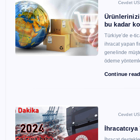
Cevdet U
Ürünleriniz
bu kadar ko
Türkiye’de e-ti
ihracat yapan fi
genelinde müşter
ödeme yönteml
Continue rea
Cevdet U
İhracatcıya
İhracat destekler