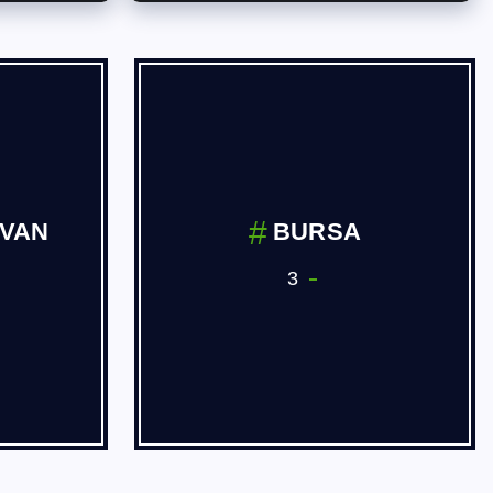
İVAN
BURSA
3