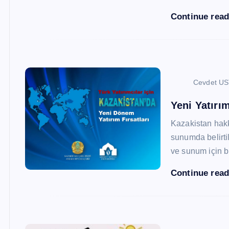
Continue rea
Cevdet U
Yeni Yatırım
Kazakistan hak
sunumda belirtil
ve sunum için b
Continue rea