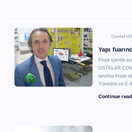
Cevdet U
Yapı fuarı
Proje içerilik o
USTALAR.COM, 47
tanıtma fırsatı 
Yönetimi ve E-İ
Continue rea