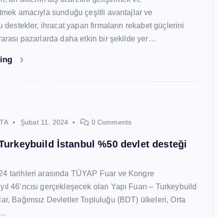
 etmek amacıyla sunduğu çeşitli avantajlar ve
Bu destekler, ihracat yapan firmaların rekabet güçlerini
ararası pazarlarda daha etkin bir şekilde yer…
ding
STA
Şubat 11, 2024
0 Comments
 Turkeybuild İstanbul %50 devlet desteği
24 tarihleri arasında TÜYAP Fuar ve Kongre
yıl 46’ncısı gerçekleşecek olan Yapı Fuarı – Turkeybuild
lar, Bağımsız Devletler Topluluğu (BDT) ülkeleri, Orta
y…