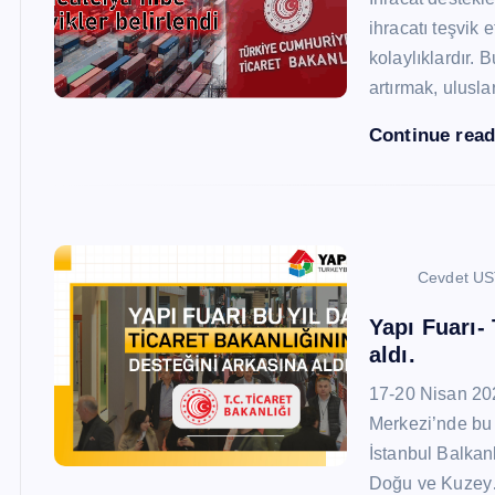
ihracatı teşvik
kolaylıklardır. 
artırmak, ulusl
Continue rea
Cevdet U
Yapı Fuarı-
aldı.
17-20 Nisan 20
Merkezi’nde bu 
İstanbul Balkan
Doğu ve Kuze