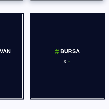
İVAN
BURSA
3