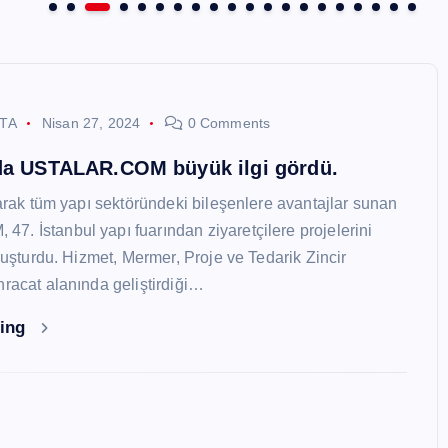
STA
Nisan 27, 2024
0 Comments
nda USTALAR.COM büyük ilgi gördü.
larak tüm yapı sektöründeki bileşenlere avantajlar sunan
. İstanbul yapı fuarından ziyaretçilere projelerini
oluşturdu. Hizmet, Mermer, Proje ve Tedarik Zincir
hracat alanında geliştirdiği…
ding