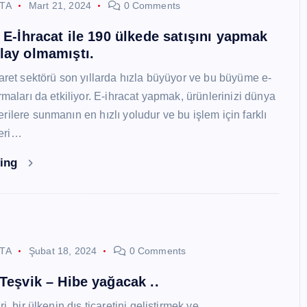
STA
Mart 21, 2024
0 Comments
i E-İhracat ile 190 ülkede satışını yapmak
lay olmamıştı.
caret sektörü son yıllarda hızla büyüyor ve bu büyüme e-
rmaları da etkiliyor. E-ihracat yapmak, ürünlerinizi dünya
ilere sunmanın en hızlı yoludur ve bu işlem için farklı
eri…
ding
STA
Şubat 18, 2024
0 Comments
 Teşvik – Hibe yağacak ..
i, bir ülkenin dış ticaretini geliştirmek ve