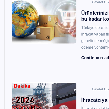
Cevdet U
Ürünleriniz
bu kadar ko
Türkiye’de e-ti
ihracat yapan fi
genelinde müşter
ödeme yönteml
Continue rea
Cevdet U
İhracatcıya
İhracat destekler