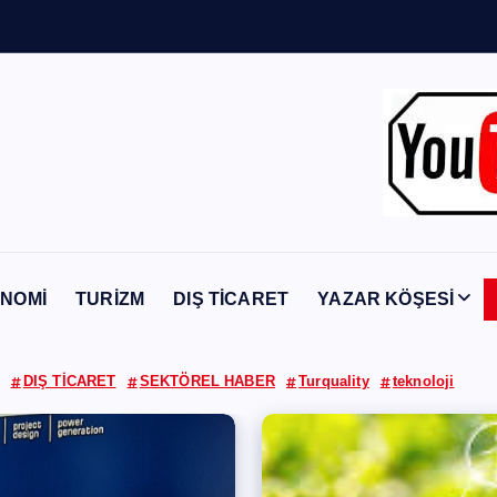
Y
a
b
a
n
c
ı
NOMİ
TURİZM
DIŞ TİCARET
YAZAR KÖŞESİ
DIŞ TİCARET
SEKTÖREL HABER
Turquality
teknoloji