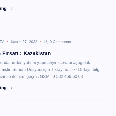
ding
STA
Kasım 27, 2022
0 Comments
 Fırsatı : Kazakistan
kında neden yatırım yapmalıyım cevabı aşağıdaki
miştir. Sunum Dosyası için Tıklayınız >>> Detaylı bilgi
izimle iletişim geçin . GSM : 0 532 466 60 68
ding