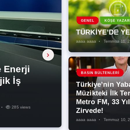
GENEL
KÖŞE YAZAR
TÜRKİYE’DE Y
aaaa aaaa
Temmuz 11, 
a, onarıcı
 Enerji
BASIN BÜLTENLERI
ÜŞÜMÜN
eki İlk
rjiye
ik İş
ilecek Kısa
ın Artması
Türkiye’nin Yab
r Zirvede!
ek
Müzikteki İlk Ter
Metro FM, 33 Yıl
r
r
273 views
285 views
225 views
260 views
342 views
271 views
Zirvede!
aaaa aaaa
Temmuz 10, 