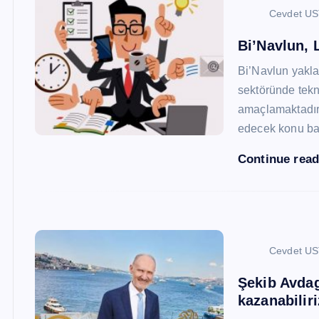
Cevdet U
Bi’Navlun, L
Bi’Navlun yaklaş
sektöründe tekn
amaçlamaktadır.
edecek konu baş
Continue rea
Cevdet U
Şekib Avdagi
kazanabiliri