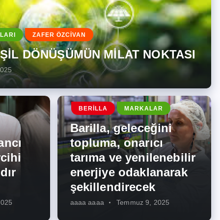
LARI
ZAFER ÖZCİVAN
EŞİL DÖNÜŞÜMÜN MİLAT NOKTASI
2025
BERILLA
MARKALAR
Barilla, geleceğini
ancı
topluma, onarıcı
cihi
tarıma ve yenilenebilir
dır
enerjiye odaklanarak
şekillendirecek
2025
aaaa aaaa
Temmuz 9, 2025