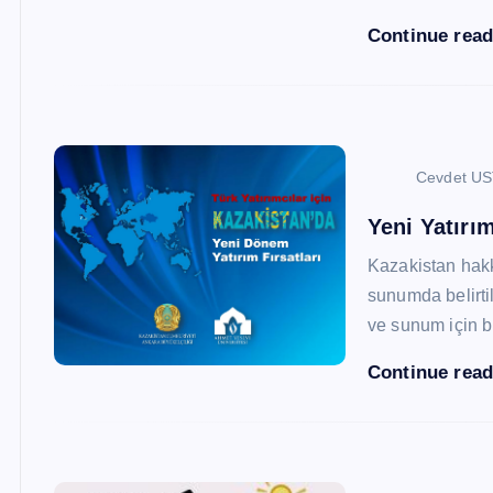
Continue rea
Cevdet U
Yeni Yatırım
Kazakistan hak
sunumda belirtil
ve sunum için b
Continue rea