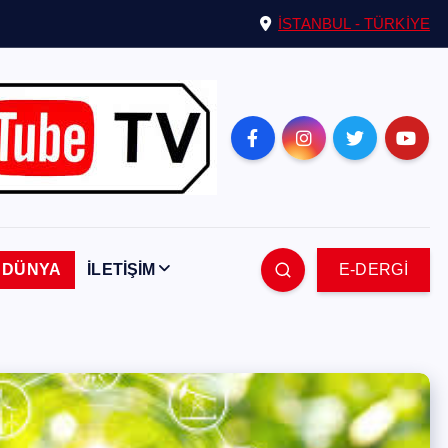
İSTANBUL - TÜRKİYE
DÜNYA
İLETİŞİM
E-DERGİ