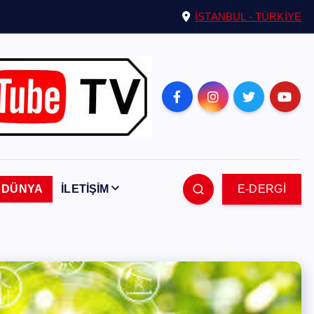
İSTANBUL - TÜRKİYE
DÜNYA
İLETİŞİM
E-DERGİ