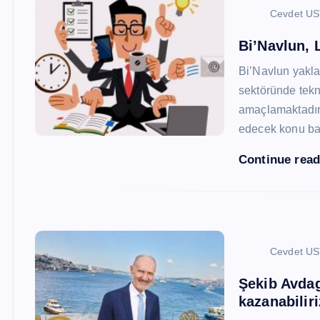
Cevdet U
Bi’Navlun, L
Bi’Navlun yaklaş
sektöründe tekn
amaçlamaktadır.
edecek konu baş
Continue rea
Cevdet U
Şekib Avdagi
kazanabiliri