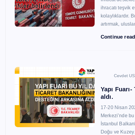
ihracatı teşvik
kolaylıklardır. 
artırmak, ulusl
Continue rea
Cevdet U
Yapı Fuarı-
aldı.
17-20 Nisan 20
Merkezi’nde bu 
İstanbul Balkan
Doğu ve Kuze