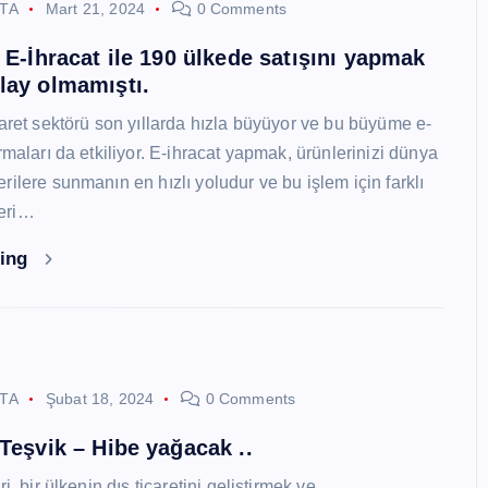
STA
Mart 21, 2024
0 Comments
i E-İhracat ile 190 ülkede satışını yapmak
lay olmamıştı.
caret sektörü son yıllarda hızla büyüyor ve bu büyüme e-
rmaları da etkiliyor. E-ihracat yapmak, ürünlerinizi dünya
ilere sunmanın en hızlı yoludur ve bu işlem için farklı
eri…
ding
STA
Şubat 18, 2024
0 Comments
 Teşvik – Hibe yağacak ..
i, bir ülkenin dış ticaretini geliştirmek ve