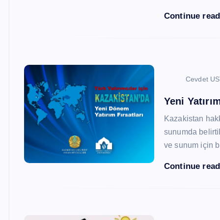
Continue rea
Cevdet U
Yeni Yatırım
Kazakistan hak
sunumda belirtil
ve sunum için b
Continue rea