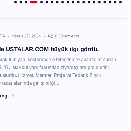
STA
Nisan 27, 2024
0 Comments
nda USTALAR.COM büyük ilgi gördü.
larak tüm yapı sektöründeki bileşenlere avantajlar sunan
. İstanbul yapı fuarından ziyaretçilere projelerini
oluşturdu. Hizmet, Mermer, Proje ve Tedarik Zincir
hracat alanında geliştirdiği…
ding