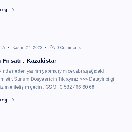
ding
STA
Kasım 27, 2022
0 Comments
 Fırsatı : Kazakistan
kında neden yatırım yapmalıyım cevabı aşağıdaki
miştir. Sunum Dosyası için Tıklayınız >>> Detaylı bilgi
izimle iletişim geçin . GSM : 0 532 466 60 68
ding