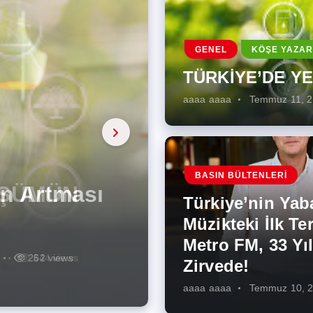
GENEL
KÖŞE YAZAR
TÜRKİYE’DE Y
aaaa aaaa
Temmuz 11, 
a, onarıcı
 Enerji
BASIN BÜLTENLERI
ÜŞÜMÜN
eki İlk
rjiye
ik İş
ilecek Kısa
ın Artması
Türkiye’nin Yab
r Zirvede!
ek
Müzikteki İlk Ter
Metro FM, 33 Yıl
r
r
275 views
287 views
227 views
262 views
344 views
273 views
Zirvede!
aaaa aaaa
Temmuz 10, 