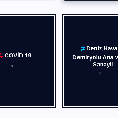
DLL-Dateien
Ege Ekonoik 
erunterladen
1
3