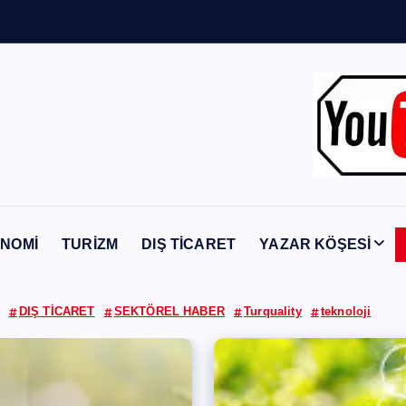
n
Y
a
b
a
n
c
ı
NOMİ
TURİZM
DIŞ TİCARET
YAZAR KÖŞESİ
DIŞ TİCARET
SEKTÖREL HABER
Turquality
teknoloji