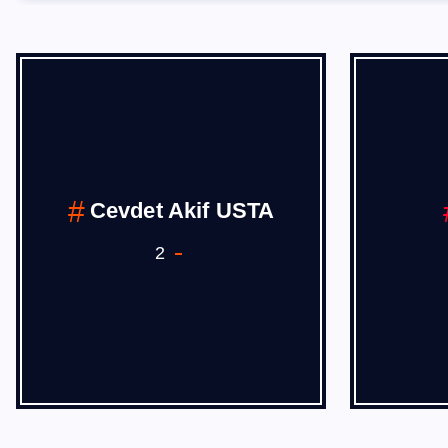
DIŞ TİCARET
h
17