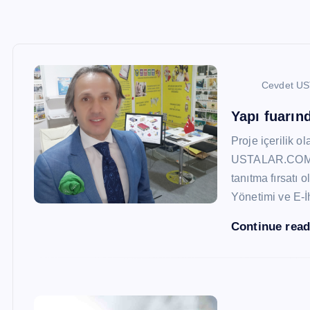
Cevdet U
Yapı fuarı
Proje içerilik o
USTALAR.COM, 47
tanıtma fırsatı 
Yönetimi ve E-İ
Continue rea