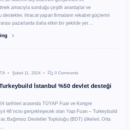
 etmek amacıyla sunduğu çeşitli avantajlar ve
Bu destekler, ihracat yapan firmaların rekabet güçlerini
ararası pazarlarda daha etkin bir şekilde yer…
ding
STA
Şubat 11, 2024
0 Comments
 Turkeybuild İstanbul %50 devlet desteği
24 tarihleri arasında TÜYAP Fuar ve Kongre
yıl 46’ncısı gerçekleşecek olan Yapı Fuarı – Turkeybuild
lar, Bağımsız Devletler Topluluğu (BDT) ülkeleri, Orta
y…