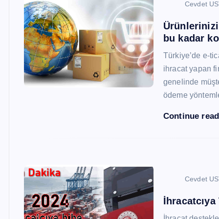
Cevdet U
Ürünleriniz
bu kadar ko
Türkiye’de e-ti
ihracat yapan fi
genelinde müşter
ödeme yönteml
Continue rea
Cevdet U
İhracatcıya
İhracat destekler