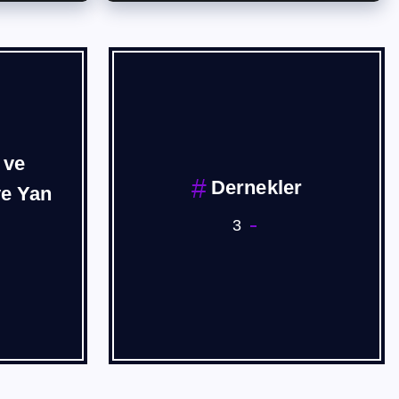
Forum
Ege sanayi Odası
1