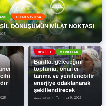
LARI
ZAFER ÖZCİVAN
EŞİL DÖNÜŞÜMÜN MİLAT NOKTASI
2025
BERILLA
MARKALAR
Barilla, geleceğini
ancı
topluma, onarıcı
cihi
tarıma ve yenilenebilir
dır
enerjiye odaklanarak
şekillendirecek
2025
aaaa aaaa
Temmuz 9, 2025