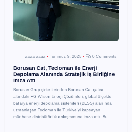
aaaa aaaa
Temmuz 9, 2025
0 Comments
Borusan Cat, Tecloman ile Enerji
Depolama Alanında Stratejik İş Birliğine
İmza Attı
Borusan Grup şirketlerinden Borusan Cat çatısı
altındaki FG Wilson Enerji Çözümleri, global ölçekte
batarya enerji depolama sistemleri (BESS) alanında
uzmanlaşan Tecloman ile Türkiye’yi kapsayan
münhasır distribütörlük anlaşmasına imza attı. Bu…