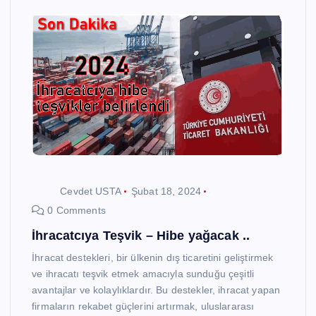
Cevdet USTA
Şubat 18, 2024
0 Comments
İhracatcıya Teşvik – Hibe yağacak ..
İhracat destekleri, bir ülkenin dış ticaretini geliştirmek
ve ihracatı teşvik etmek amacıyla sunduğu çeşitli
avantajlar ve kolaylıklardır. Bu destekler, ihracat yapan
firmaların rekabet güçlerini artırmak, uluslararası