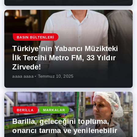
BASIN BÜLTENLERI
Türkiye’nin Yabancı Müzikteki
İlk Tercihi Metro FM, 33 Yıldır
Zirvede!
aaaa aaaa
Temmuz 10, 2025
BERILLA
MARKALAR
Barilla, geleceğini topluma,
onarıcı tarıma ve yenilenebilir