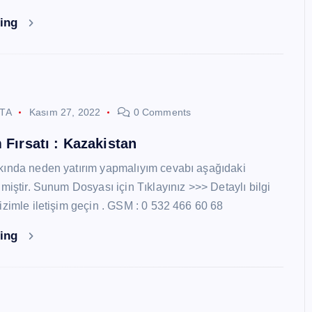
ding
STA
Kasım 27, 2022
0 Comments
 Fırsatı : Kazakistan
kında neden yatırım yapmalıyım cevabı aşağıdaki
miştir. Sunum Dosyası için Tıklayınız >>> Detaylı bilgi
izimle iletişim geçin . GSM : 0 532 466 60 68
ding