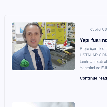
Cevdet U
Yapı fuarı
Proje içerilik o
USTALAR.COM, 47
tanıtma fırsatı 
Yönetimi ve E-İ
Continue rea