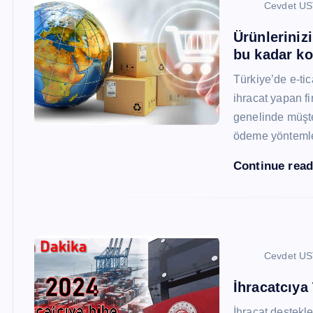
Cevdet U
Ürünleriniz
bu kadar ko
Türkiye’de e-ti
ihracat yapan fi
genelinde müşter
ödeme yönteml
Continue rea
Cevdet U
İhracatcıya
İhracat destekler