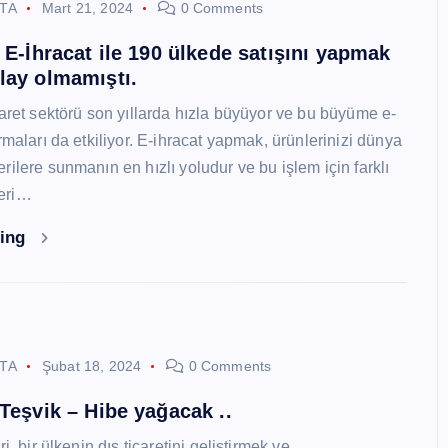
STA
Mart 21, 2024
0 Comments
i E-İhracat ile 190 ülkede satışını yapmak
lay olmamıştı.
caret sektörü son yıllarda hızla büyüyor ve bu büyüme e-
rmaları da etkiliyor. E-ihracat yapmak, ürünlerinizi dünya
ilere sunmanın en hızlı yoludur ve bu işlem için farklı
eri…
ding
STA
Şubat 18, 2024
0 Comments
 Teşvik – Hibe yağacak ..
i, bir ülkenin dış ticaretini geliştirmek ve