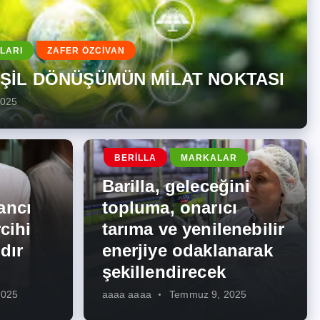
LARI
ZAFER ÖZCİVAN
EŞİL DÖNÜŞÜMÜN MİLAT NOKTASI
2025
BERILLA
MARKALAR
Barilla, geleceğini
ancı
topluma, onarıcı
cihi
tarıma ve yenilenebilir
dır
enerjiye odaklanarak
şekillendirecek
2025
aaaa aaaa
Temmuz 9, 2025