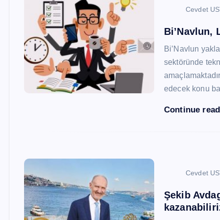
Cevdet U
Bi’Navlun, L
Bi’Navlun yaklaş
sektöründe tekn
amaçlamaktadır.
edecek konu baş
Continue rea
Cevdet U
Şekib Avdagi
kazanabiliri