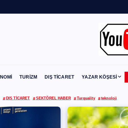
Y
a
b
a
n
c
ı
NOMİ
TURİZM
DIŞ TİCARET
YAZAR KÖŞESİ
DIŞ TİCARET
SEKTÖREL HABER
Turquality
teknoloji