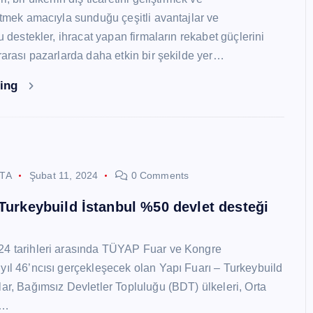
 etmek amacıyla sunduğu çeşitli avantajlar ve
Bu destekler, ihracat yapan firmaların rekabet güçlerini
ararası pazarlarda daha etkin bir şekilde yer…
ding
STA
Şubat 11, 2024
0 Comments
 Turkeybuild İstanbul %50 devlet desteği
24 tarihleri arasında TÜYAP Fuar ve Kongre
yıl 46’ncısı gerçekleşecek olan Yapı Fuarı – Turkeybuild
lar, Bağımsız Devletler Topluluğu (BDT) ülkeleri, Orta
y…