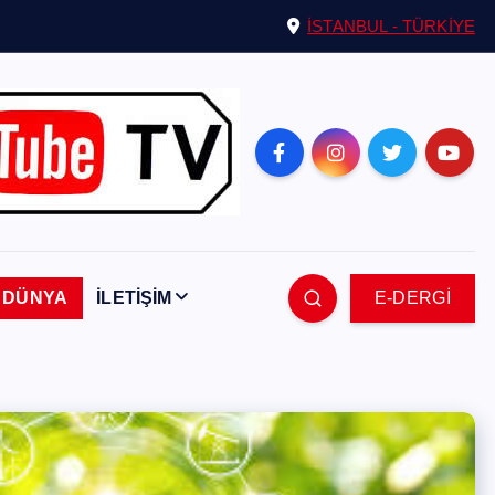
İSTANBUL - TÜRKİYE
DÜNYA
İLETİŞİM
E-DERGİ