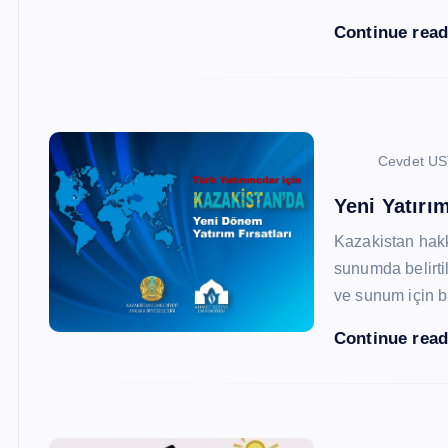
Continue rea
Cevdet U
Yeni Yatırım
Kazakistan hak
sunumda belirtil
ve sunum için b
Continue rea