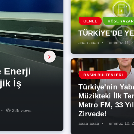
GENEL
KÖŞE YAZAR
TÜRKİYE’DE Y
aaaa aaaa
Temmuz 11, 
a, onarıcı
 Enerji
BASIN BÜLTENLERI
ÜŞÜMÜN
eki İlk
rjiye
ik İş
ilecek Kısa
ın Artması
Türkiye’nin Yab
r Zirvede!
ek
Müzikteki İlk Ter
Metro FM, 33 Yıl
r
r
273 views
285 views
225 views
260 views
342 views
271 views
Zirvede!
aaaa aaaa
Temmuz 10, 