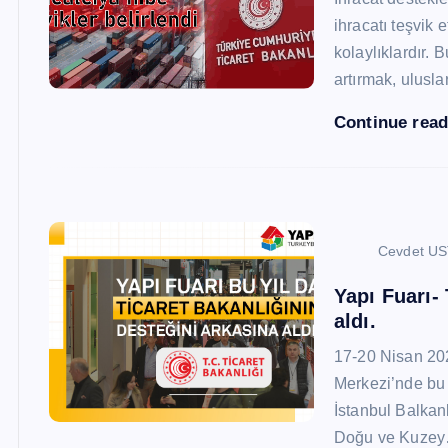
ihracatı teşvik
kolaylıklardır. 
artırmak, ulusl
Continue rea
Cevdet U
Yapı Fuarı-
aldı.
17-20 Nisan 20
Merkezi’nde bu 
İstanbul Balkan
Doğu ve Kuze