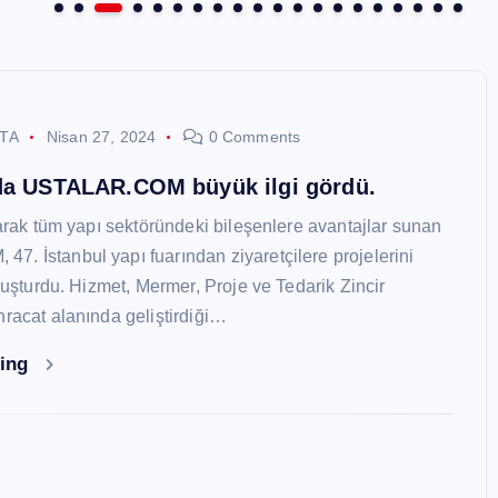
STA
Nisan 27, 2024
0 Comments
nda USTALAR.COM büyük ilgi gördü.
larak tüm yapı sektöründeki bileşenlere avantajlar sunan
. İstanbul yapı fuarından ziyaretçilere projelerini
oluşturdu. Hizmet, Mermer, Proje ve Tedarik Zincir
hracat alanında geliştirdiği…
ding