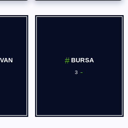
İVAN
BURSA
3