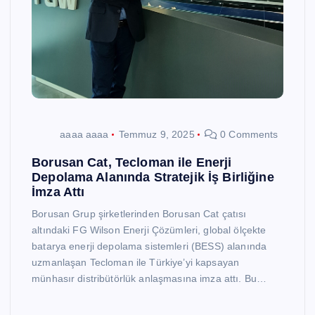
aaaa aaaa
Temmuz 9, 2025
0 Comments
Borusan Cat, Tecloman ile Enerji
Depolama Alanında Stratejik İş Birliğine
İmza Attı
Borusan Grup şirketlerinden Borusan Cat çatısı
altındaki FG Wilson Enerji Çözümleri, global ölçekte
batarya enerji depolama sistemleri (BESS) alanında
uzmanlaşan Tecloman ile Türkiye’yi kapsayan
münhasır distribütörlük anlaşmasına imza attı. Bu…