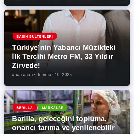
BASIN BÜLTENLERI
Türkiye’nin Yabancı Müzikteki
İlk Tercihi Metro FM, 33 Yıldır
Zirvede!
aaaa aaaa
Temmuz 10, 2025
BERILLA
MARKALAR
Barilla, geleceğini topluma,
onarıcı tarıma ve yenilenebilir