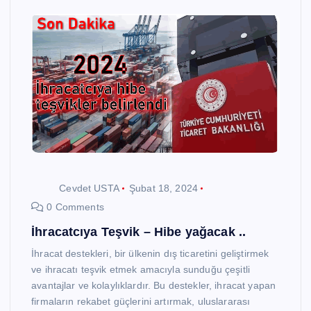
Cevdet USTA
Şubat 18, 2024
0 Comments
İhracatcıya Teşvik – Hibe yağacak ..
İhracat destekleri, bir ülkenin dış ticaretini geliştirmek
ve ihracatı teşvik etmek amacıyla sunduğu çeşitli
avantajlar ve kolaylıklardır. Bu destekler, ihracat yapan
firmaların rekabet güçlerini artırmak, uluslararası