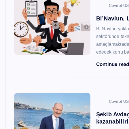
Cevdet U
Bi’Navlun, L
Bi’Navlun yaklaş
sektöründe tekn
amaçlamaktadır.
edecek konu baş
Continue rea
Cevdet U
Şekib Avdagi
kazanabiliri