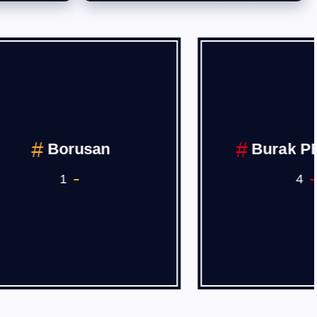
İVAN
BURSA
3