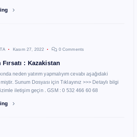
ding
STA
Kasım 27, 2022
0 Comments
 Fırsatı : Kazakistan
kında neden yatırım yapmalıyım cevabı aşağıdaki
miştir. Sunum Dosyası için Tıklayınız >>> Detaylı bilgi
izimle iletişim geçin . GSM : 0 532 466 60 68
ding