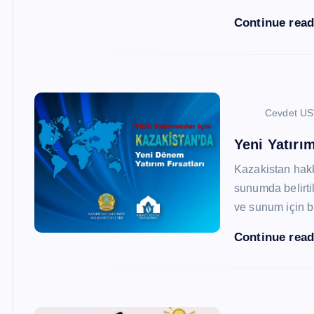
Continue rea
Cevdet U
Yeni Yatırım
Kazakistan hak
sunumda belirtil
ve sunum için b
Continue rea