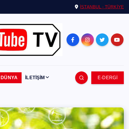
İSTANBUL - TÜRKİYE
DÜNYA
İLETİŞİM
E-DERGİ