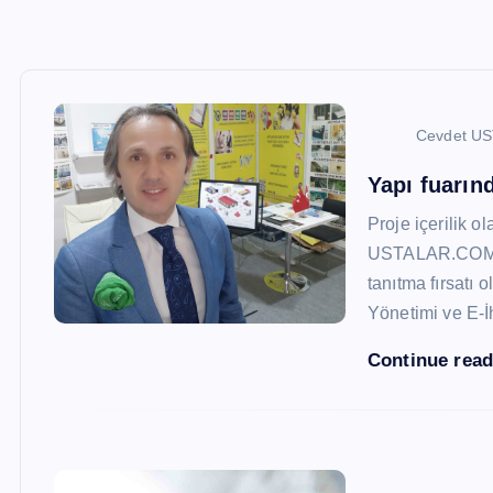
Cevdet U
Yapı fuarı
Proje içerilik o
USTALAR.COM, 47
tanıtma fırsatı 
Yönetimi ve E-İ
Continue rea