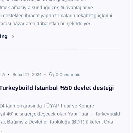
 etmek amacıyla sunduğu çeşitli avantajlar ve
Bu destekler, ihracat yapan firmaların rekabet güçlerini
ararası pazarlarda daha etkin bir şekilde yer…
ding
STA
Şubat 11, 2024
0 Comments
 Turkeybuild İstanbul %50 devlet desteği
24 tarihleri arasında TÜYAP Fuar ve Kongre
yıl 46’ncısı gerçekleşecek olan Yapı Fuarı – Turkeybuild
lar, Bağımsız Devletler Topluluğu (BDT) ülkeleri, Orta
y…