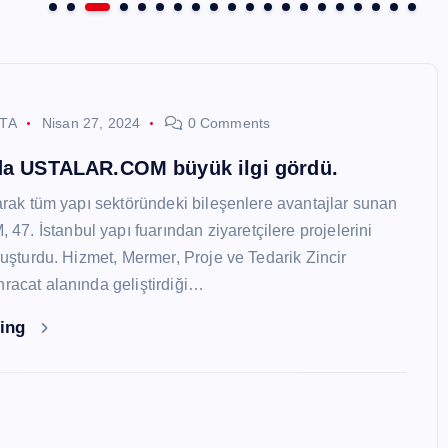
STA
Nisan 27, 2024
0 Comments
nda USTALAR.COM büyük ilgi gördü.
larak tüm yapı sektöründeki bileşenlere avantajlar sunan
. İstanbul yapı fuarından ziyaretçilere projelerini
oluşturdu. Hizmet, Mermer, Proje ve Tedarik Zincir
hracat alanında geliştirdiği…
ding