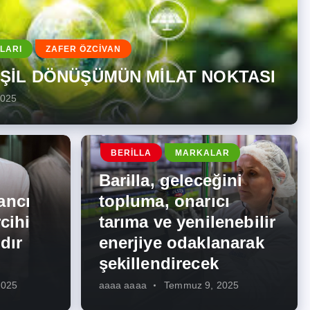
LARI
ZAFER ÖZCİVAN
EŞİL DÖNÜŞÜMÜN MİLAT NOKTASI
2025
BERILLA
MARKALAR
Barilla, geleceğini
ancı
topluma, onarıcı
cihi
tarıma ve yenilenebilir
dır
enerjiye odaklanarak
şekillendirecek
2025
aaaa aaaa
Temmuz 9, 2025