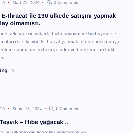
STA
Mart 21, 2024
0 Comments
i E-İhracat ile 190 ülkede satışını yapmak
lay olmamıştı.
caret sektörü son yıllarda hızla büyüyor ve bu büyüme e-
rmaları da etkiliyor. E-ihracat yapmak, ürünlerinizi dünya
ilere sunmanın en hızlı yoludur ve bu işlem için farklı
eri…
ding
STA
Şubat 18, 2024
0 Comments
 Teşvik – Hibe yağacak ..
i, bir ülkenin dış ticaretini geliştirmek ve