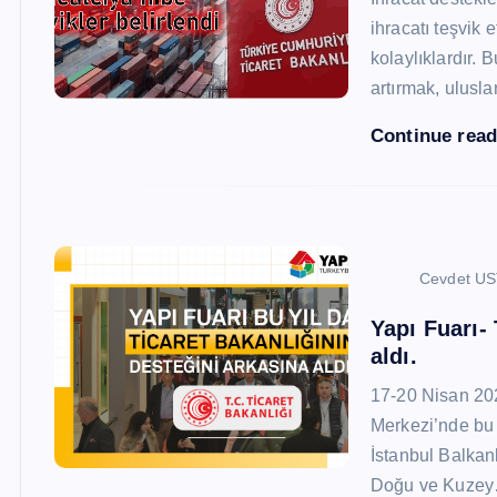
ihracatı teşvik
kolaylıklardır. 
artırmak, ulusl
Continue rea
Cevdet U
Yapı Fuarı-
aldı.
17-20 Nisan 20
Merkezi’nde bu 
İstanbul Balkan
Doğu ve Kuze