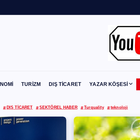
Y
a
b
a
n
c
NOMİ
TURİZM
DIŞ TİCARET
YAZAR KÖŞESİ
DIŞ TİCARET
SEKTÖREL HABER
Turquality
teknoloji