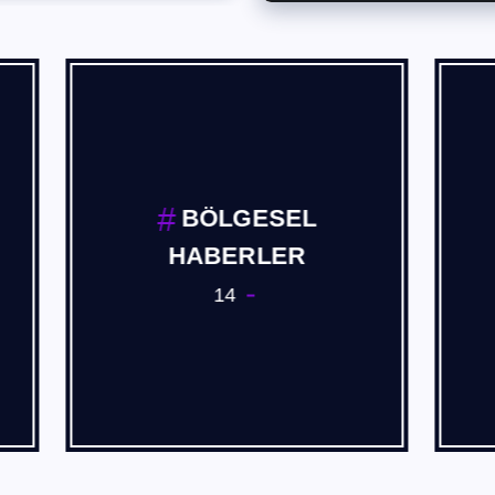
Borusan
Burak PEHL
1
4