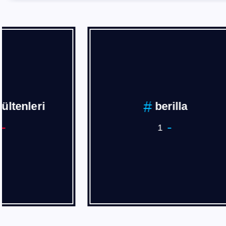
BÖLGESEL
HABERLER
14