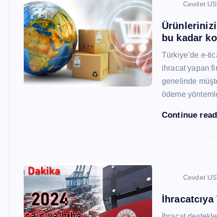
Cevdet U
Ürünleriniz
bu kadar ko
Türkiye’de e-ti
ihracat yapan fi
genelinde müşter
ödeme yönteml
Continue rea
Cevdet U
İhracatcıya
İhracat destekler