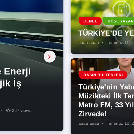
GENEL
KÖŞE YAZAR
TÜRKİYE’DE Y
aaaa aaaa
Temmuz 11, 
a, onarıcı
 Enerji
BASIN BÜLTENLERI
ÜŞÜMÜN
eki İlk
rjiye
ik İş
ilecek Kısa
ın Artması
Türkiye’nin Yab
r Zirvede!
ek
Müzikteki İlk Ter
Metro FM, 33 Yıl
r
r
275 views
287 views
227 views
262 views
345 views
274 views
Zirvede!
aaaa aaaa
Temmuz 10, 