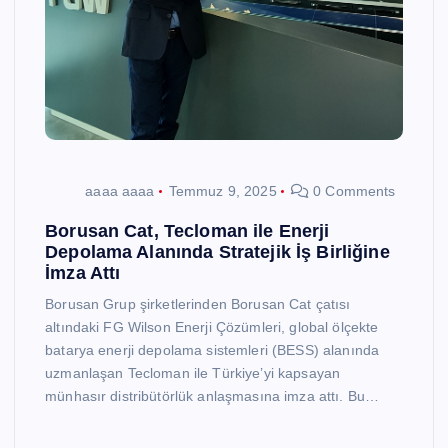
aaaa aaaa
Temmuz 9, 2025
0 Comments
Borusan Cat, Tecloman ile Enerji
Depolama Alanında Stratejik İş Birliğine
İmza Attı
Borusan Grup şirketlerinden Borusan Cat çatısı
altındaki FG Wilson Enerji Çözümleri, global ölçekte
batarya enerji depolama sistemleri (BESS) alanında
uzmanlaşan Tecloman ile Türkiye’yi kapsayan
münhasır distribütörlük anlaşmasına imza attı. Bu…