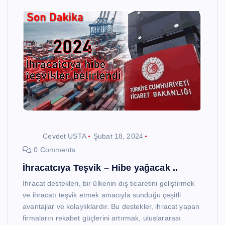
Cevdet USTA
Şubat 18, 2024
0 Comments
İhracatcıya Teşvik – Hibe yağacak ..
İhracat destekleri, bir ülkenin dış ticaretini geliştirmek
ve ihracatı teşvik etmek amacıyla sunduğu çeşitli
avantajlar ve kolaylıklardır. Bu destekler, ihracat yapan
firmaların rekabet güçlerini artırmak, uluslararası