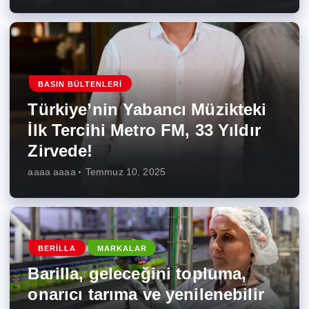
BASIN BÜLTENLERI
Türkiye’nin Yabancı Müzikteki
İlk Tercihi Metro FM, 33 Yıldır
Zirvede!
aaaa aaaa
Temmuz 10, 2025
BERILLA
MARKALAR
Barilla, geleceğini topluma,
onarıcı tarıma ve yenilenebilir