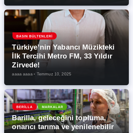
BASIN BÜLTENLERI
Türkiye’nin Yabancı Müzikteki
İlk Tercihi Metro FM, 33 Yıldır
Zirvede!
aaaa aaaa
Temmuz 10, 2025
BERILLA
MARKALAR
Barilla, geleceğini topluma,
onarıcı tarıma ve yenilenebilir