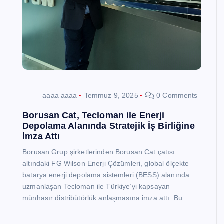
aaaa aaaa
Temmuz 9, 2025
0 Comments
Borusan Cat, Tecloman ile Enerji
Depolama Alanında Stratejik İş Birliğine
İmza Attı
Borusan Grup şirketlerinden Borusan Cat çatısı
altındaki FG Wilson Enerji Çözümleri, global ölçekte
batarya enerji depolama sistemleri (BESS) alanında
uzmanlaşan Tecloman ile Türkiye’yi kapsayan
münhasır distribütörlük anlaşmasına imza attı. Bu…