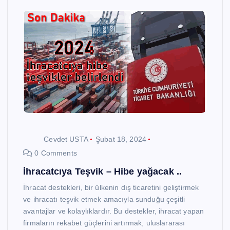
Cevdet USTA
Şubat 18, 2024
0 Comments
İhracatcıya Teşvik – Hibe yağacak ..
İhracat destekleri, bir ülkenin dış ticaretini geliştirmek
ve ihracatı teşvik etmek amacıyla sunduğu çeşitli
avantajlar ve kolaylıklardır. Bu destekler, ihracat yapan
firmaların rekabet güçlerini artırmak, uluslararası