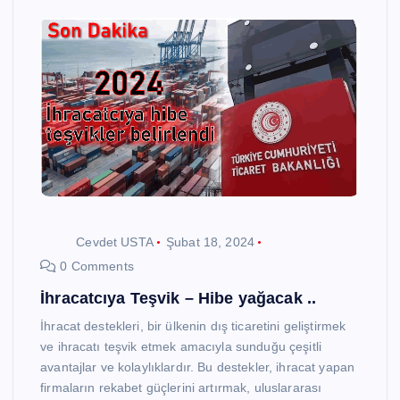
Cevdet USTA
Şubat 18, 2024
0 Comments
İhracatcıya Teşvik – Hibe yağacak ..
İhracat destekleri, bir ülkenin dış ticaretini geliştirmek
ve ihracatı teşvik etmek amacıyla sunduğu çeşitli
avantajlar ve kolaylıklardır. Bu destekler, ihracat yapan
firmaların rekabet güçlerini artırmak, uluslararası