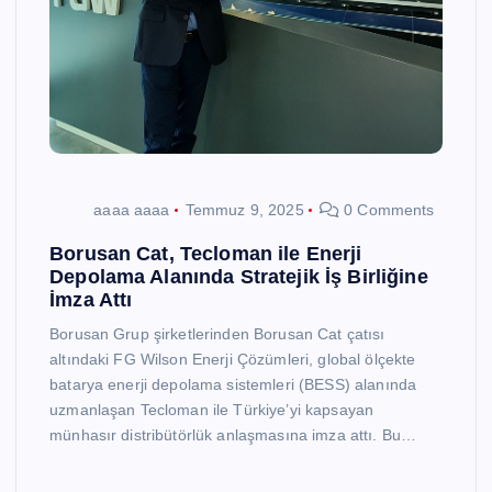
aaaa aaaa
Temmuz 9, 2025
0 Comments
Borusan Cat, Tecloman ile Enerji
Depolama Alanında Stratejik İş Birliğine
İmza Attı
Borusan Grup şirketlerinden Borusan Cat çatısı
altındaki FG Wilson Enerji Çözümleri, global ölçekte
batarya enerji depolama sistemleri (BESS) alanında
uzmanlaşan Tecloman ile Türkiye’yi kapsayan
münhasır distribütörlük anlaşmasına imza attı. Bu…