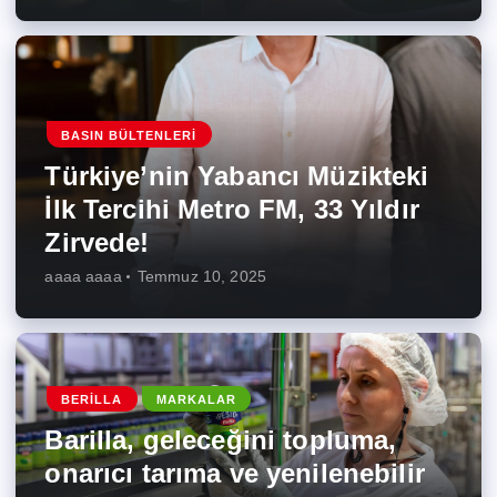
BASIN BÜLTENLERI
Türkiye’nin Yabancı Müzikteki
İlk Tercihi Metro FM, 33 Yıldır
Zirvede!
aaaa aaaa
Temmuz 10, 2025
BERILLA
MARKALAR
Barilla, geleceğini topluma,
onarıcı tarıma ve yenilenebilir