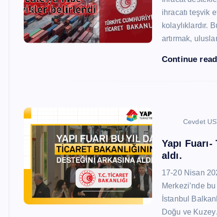
ihracatı teşvik
kolaylıklardır. 
artırmak, ulusl
Continue rea
Cevdet U
Yapı Fuarı-
aldı.
17-20 Nisan 20
Merkezi’nde bu 
İstanbul Balkan
Doğu ve Kuze