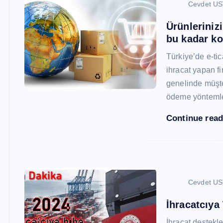
Cevdet U
Ürünleriniz
bu kadar ko
Türkiye’de e-ti
ihracat yapan fi
genelinde müşter
ödeme yönteml
Continue rea
Cevdet U
İhracatcıya
İhracat destekler