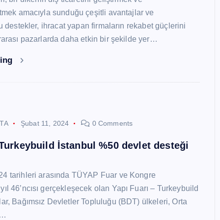
 etmek amacıyla sunduğu çeşitli avantajlar ve
Bu destekler, ihracat yapan firmaların rekabet güçlerini
ararası pazarlarda daha etkin bir şekilde yer…
ding
STA
Şubat 11, 2024
0 Comments
 Turkeybuild İstanbul %50 devlet desteği
24 tarihleri arasında TÜYAP Fuar ve Kongre
yıl 46’ncısı gerçekleşecek olan Yapı Fuarı – Turkeybuild
lar, Bağımsız Devletler Topluluğu (BDT) ülkeleri, Orta
y…