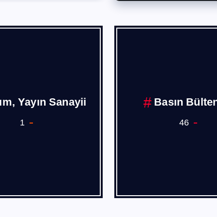
Borusan
Burak PEHL
1
4