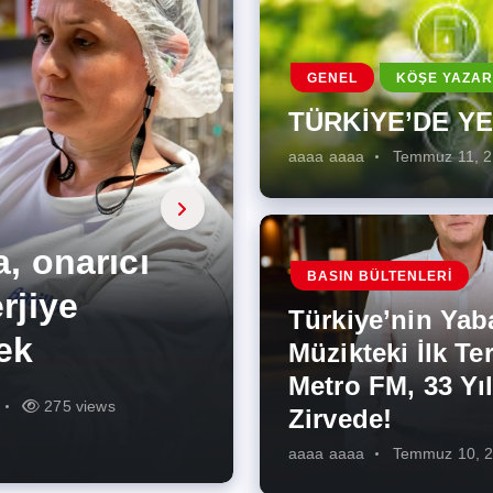
GENEL
KÖŞE YAZAR
TÜRKİYE’DE Y
aaaa aaaa
Temmuz 11, 
a, onarıcı
 Enerji
BASIN BÜLTENLERI
ÜŞÜMÜN
eki İlk
rjiye
ik İş
ilecek Kısa
ın Artması
Türkiye’nin Yab
r Zirvede!
ek
Müzikteki İlk Ter
Metro FM, 33 Yıl
r
r
275 views
287 views
227 views
262 views
345 views
274 views
Zirvede!
aaaa aaaa
Temmuz 10, 