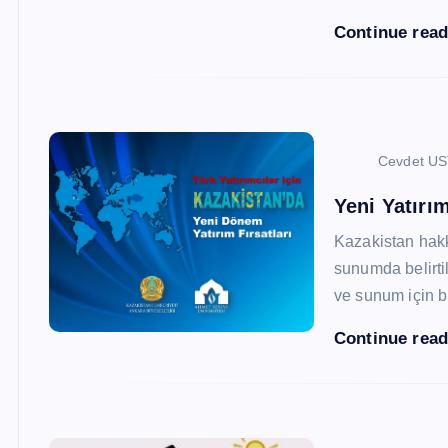
Continue rea
Cevdet U
Yeni Yatırım
Kazakistan hak
sunumda belirtil
ve sunum için b
Continue rea