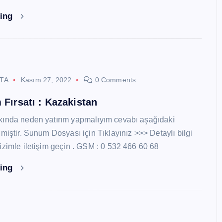
ding
STA
Kasım 27, 2022
0 Comments
 Fırsatı : Kazakistan
kında neden yatırım yapmalıyım cevabı aşağıdaki
miştir. Sunum Dosyası için Tıklayınız >>> Detaylı bilgi
izimle iletişim geçin . GSM : 0 532 466 60 68
ding