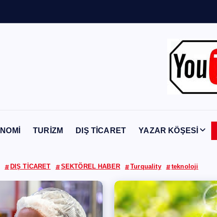
Y
a
b
a
n
c
ı
NOMİ
TURİZM
DIŞ TİCARET
YAZAR KÖŞESİ
DIŞ TİCARET
SEKTÖREL HABER
Turquality
teknoloji