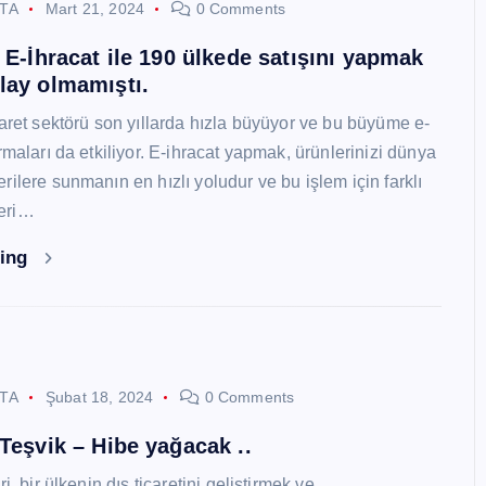
STA
Mart 21, 2024
0 Comments
i E-İhracat ile 190 ülkede satışını yapmak
lay olmamıştı.
caret sektörü son yıllarda hızla büyüyor ve bu büyüme e-
rmaları da etkiliyor. E-ihracat yapmak, ürünlerinizi dünya
ilere sunmanın en hızlı yoludur ve bu işlem için farklı
eri…
ding
STA
Şubat 18, 2024
0 Comments
 Teşvik – Hibe yağacak ..
i, bir ülkenin dış ticaretini geliştirmek ve