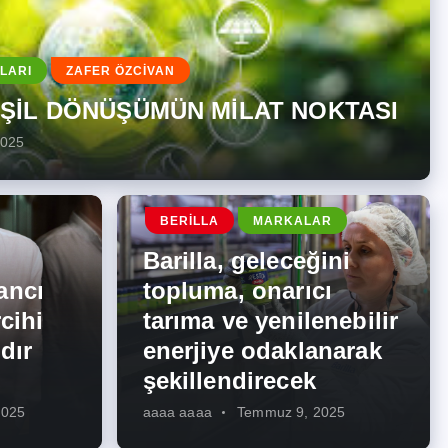
LARI
ZAFER ÖZCİVAN
EŞİL DÖNÜŞÜMÜN MİLAT NOKTASI
2025
BERILLA
MARKALAR
Barilla, geleceğini
ancı
topluma, onarıcı
cihi
tarıma ve yenilenebilir
dır
enerjiye odaklanarak
şekillendirecek
2025
aaaa aaaa
Temmuz 9, 2025