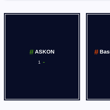
BÖLGESEL
HABERLER
14