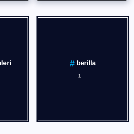
İVAN
BURSA
3