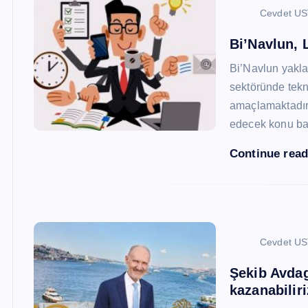
Cevdet U
Bi’Navlun, L
Bi’Navlun yaklaş
sektöründe tekn
amaçlamaktadır.
edecek konu baş
Continue rea
Cevdet U
Şekib Avdagi
kazanabiliri