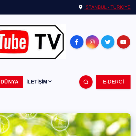
İSTANBUL - TÜRKİYE
DÜNYA
İLETİŞİM
E-DERGİ