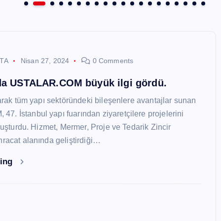
STA
Nisan 27, 2024
0 Comments
nda USTALAR.COM büyük ilgi gördü.
larak tüm yapı sektöründeki bileşenlere avantajlar sunan
. İstanbul yapı fuarından ziyaretçilere projelerini
oluşturdu. Hizmet, Mermer, Proje ve Tedarik Zincir
hracat alanında geliştirdiği…
ding