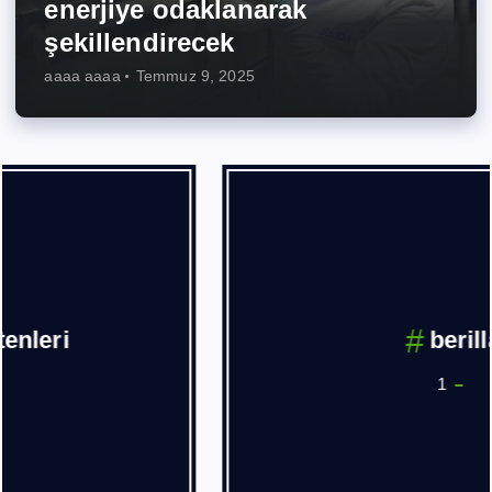
enerjiye odaklanarak
şekillendirecek
aaaa aaaa
Temmuz 9, 2025
berilla
1