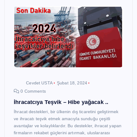
Cevdet USTA
Şubat 18, 2024
0 Comments
İhracatcıya Teşvik – Hibe yağacak ..
İhracat destekleri, bir ülkenin dış ticaretini geliştirmek
ve ihracatı teşvik etmek amacıyla sunduğu çeşitli
avantajlar ve kolaylıklardır. Bu destekler, ihracat yapan
firmaların rekabet güçlerini artırmak, uluslararası