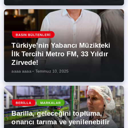
BASIN BÜLTENLERI
Türkiye’nin Yabancı Müzikteki
İlk Tercihi Metro FM, 33 Yıldır
Zirvede!
aaaa aaaa
Temmuz 10, 2025
BERILLA
MARKALAR
Barilla, geleceğini topluma,
onarıcı tarıma ve yenilenebilir