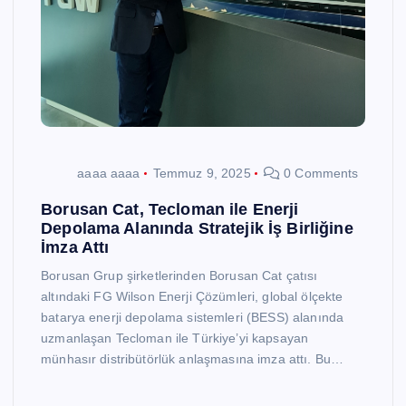
aaaa aaaa
Temmuz 9, 2025
0 Comments
Borusan Cat, Tecloman ile Enerji
Depolama Alanında Stratejik İş Birliğine
İmza Attı
Borusan Grup şirketlerinden Borusan Cat çatısı
altındaki FG Wilson Enerji Çözümleri, global ölçekte
batarya enerji depolama sistemleri (BESS) alanında
uzmanlaşan Tecloman ile Türkiye’yi kapsayan
münhasır distribütörlük anlaşmasına imza attı. Bu…