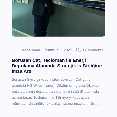
aaaa aaaa
Temmuz 9, 2025
0 Comments
Borusan Cat, Tecloman ile Enerji
Depolama Alanında Stratejik İş Birliğine
İmza Attı
Borusan Grup şirketlerinden Borusan Cat çatısı
altındaki FG Wilson Enerji Çözümleri, global ölçekte
batarya enerji depolama sistemleri (BESS) alanında
uzmanlaşan Tecloman ile Türkiye’yi kapsayan
münhasır distribütörlük anlaşmasına imza attı. Bu…