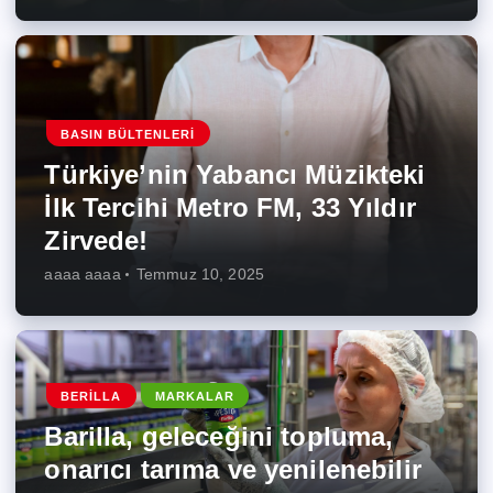
BASIN BÜLTENLERI
Türkiye’nin Yabancı Müzikteki
İlk Tercihi Metro FM, 33 Yıldır
Zirvede!
aaaa aaaa
Temmuz 10, 2025
BERILLA
MARKALAR
Barilla, geleceğini topluma,
onarıcı tarıma ve yenilenebilir