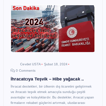
Cevdet USTA
Şubat 18, 2024
0 Comments
İhracatcıya Teşvik – Hibe yağacak ..
İhracat destekleri, bir ülkenin dış ticaretini geliştirmek
ve ihracatı teşvik etmek amacıyla sunduğu çeşitli
avantajlar ve kolaylıklardır. Bu destekler, ihracat yapan
firmaların rekabet güçlerini artırmak, uluslararası