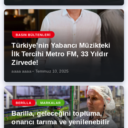
BASIN BÜLTENLERI
Türkiye’nin Yabancı Müzikteki
İlk Tercihi Metro FM, 33 Yıldır
Zirvede!
aaaa aaaa
Temmuz 10, 2025
BERILLA
MARKALAR
Barilla, geleceğini topluma,
onarıcı tarıma ve yenilenebilir