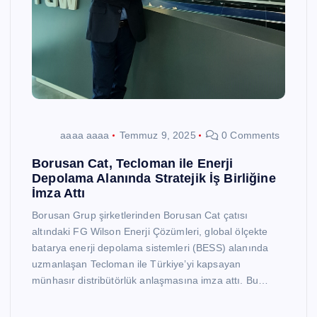
aaaa aaaa
Temmuz 9, 2025
0 Comments
Borusan Cat, Tecloman ile Enerji
Depolama Alanında Stratejik İş Birliğine
İmza Attı
Borusan Grup şirketlerinden Borusan Cat çatısı
altındaki FG Wilson Enerji Çözümleri, global ölçekte
batarya enerji depolama sistemleri (BESS) alanında
uzmanlaşan Tecloman ile Türkiye’yi kapsayan
münhasır distribütörlük anlaşmasına imza attı. Bu…