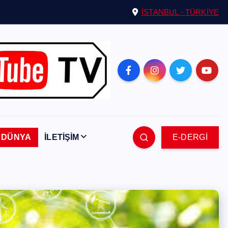
İSTANBUL - TÜRKİYE
DÜNYA
İLETİŞİM
E-DERGİ