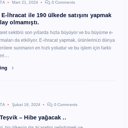
STA
Mart 21, 2024
0 Comments
i E-İhracat ile 190 ülkede satışını yapmak
lay olmamıştı.
caret sektörü son yıllarda hızla büyüyor ve bu büyüme e-
rmaları da etkiliyor. E-ihracat yapmak, ürünlerinizi dünya
ilere sunmanın en hızlı yoludur ve bu işlem için farklı
eri…
ding
STA
Şubat 18, 2024
0 Comments
 Teşvik – Hibe yağacak ..
i, bir ülkenin dış ticaretini geliştirmek ve