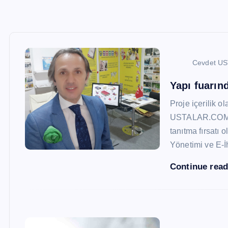
Cevdet U
Yapı fuarı
Proje içerilik o
USTALAR.COM, 47
tanıtma fırsatı 
Yönetimi ve E-İ
Continue rea