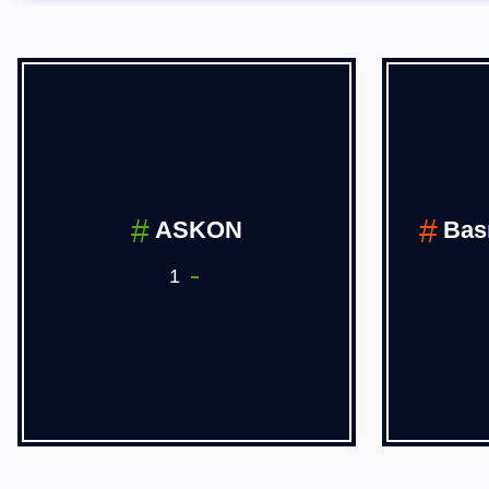
BÖLGESEL
HABERLER
14