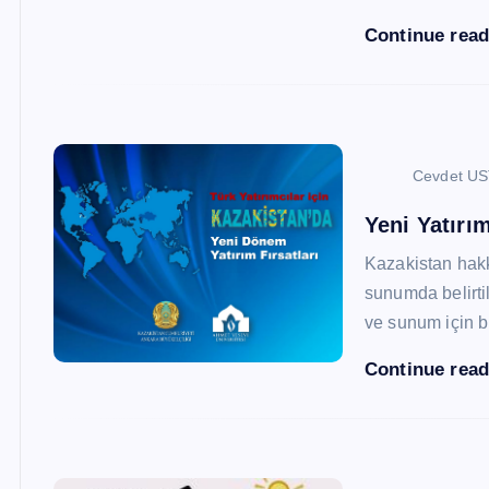
Continue rea
Cevdet U
Yeni Yatırım
Kazakistan hak
sunumda belirtil
ve sunum için b
Continue rea