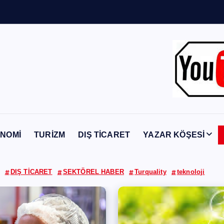
Y
a
b
a
n
c
ı
NOMİ
TURİZM
DIŞ TİCARET
YAZAR KÖŞESİ
DIŞ TİCARET
SEKTÖREL HABER
Turquality
teknoloji