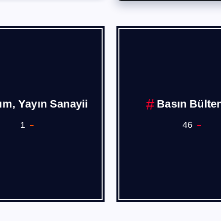
Borusan
Burak PEHL
1
4