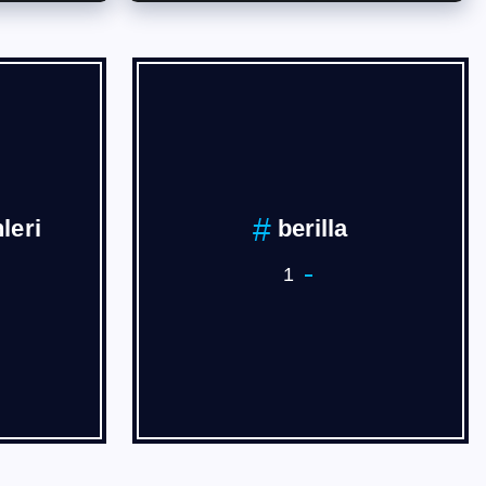
İVAN
BURSA
3