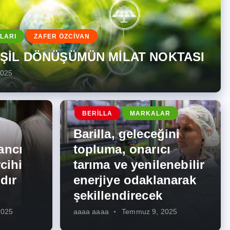
LARI
ZAFER ÖZCİVAN
EŞİL DÖNÜŞÜMÜN MİLAT NOKTASI
2025
BERILLA
MARKALAR
Barilla, geleceğini
ancı
topluma, onarıcı
cihi
tarıma ve yenilenebilir
dır
enerjiye odaklanarak
şekillendirecek
2025
aaaa aaaa
Temmuz 9, 2025