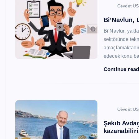
Cevdet U
Bi’Navlun, L
Bi’Navlun yaklaş
sektöründe tekn
amaçlamaktadır.
edecek konu baş
Continue rea
Cevdet U
Şekib Avdagi
kazanabiliri