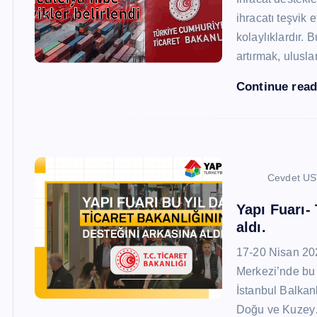
ihracatı teşvik
kolaylıklardır. 
artırmak, ulusl
Continue rea
Cevdet U
Yapı Fuarı-
aldı.
17-20 Nisan 20
Merkezi’nde bu 
İstanbul Balkan
Doğu ve Kuze