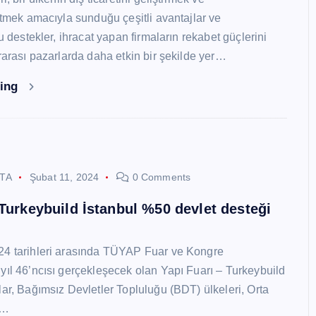
 etmek amacıyla sunduğu çeşitli avantajlar ve
Bu destekler, ihracat yapan firmaların rekabet güçlerini
ararası pazarlarda daha etkin bir şekilde yer…
ding
STA
Şubat 11, 2024
0 Comments
 Turkeybuild İstanbul %50 devlet desteği
24 tarihleri arasında TÜYAP Fuar ve Kongre
yıl 46’ncısı gerçekleşecek olan Yapı Fuarı – Turkeybuild
lar, Bağımsız Devletler Topluluğu (BDT) ülkeleri, Orta
y…