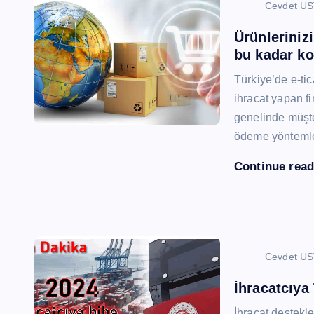
Cevdet U
Ürünleriniz
bu kadar ko
Türkiye’de e-ti
ihracat yapan fi
genelinde müşter
ödeme yönteml
Continue rea
Cevdet U
İhracatcıya
İhracat destekler