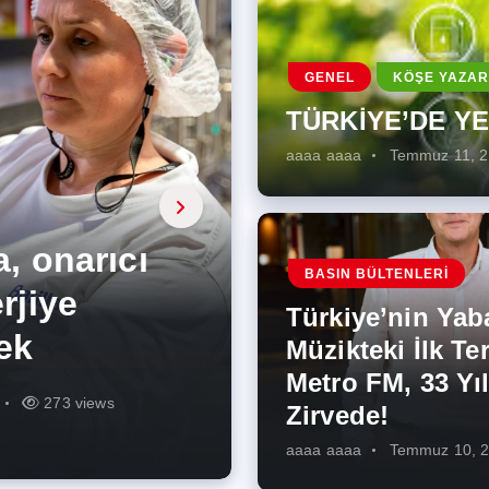
GENEL
KÖŞE YAZAR
TÜRKİYE’DE Y
aaaa aaaa
Temmuz 11, 
a, onarıcı
 Enerji
BASIN BÜLTENLERI
ÜŞÜMÜN
eki İlk
rjiye
ik İş
ilecek Kısa
ın Artması
Türkiye’nin Yab
r Zirvede!
ek
Müzikteki İlk Ter
Metro FM, 33 Yıl
r
r
273 views
285 views
225 views
260 views
342 views
271 views
Zirvede!
aaaa aaaa
Temmuz 10, 