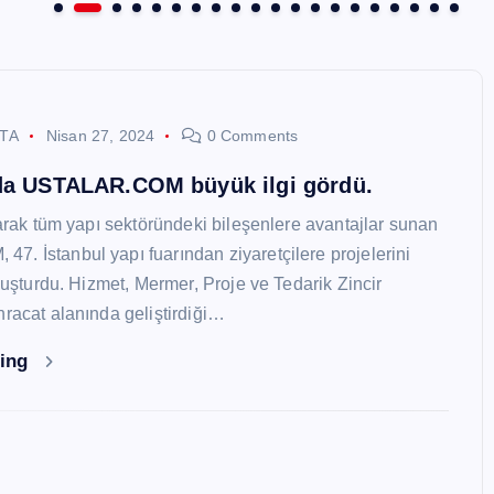
STA
Nisan 27, 2024
0 Comments
nda USTALAR.COM büyük ilgi gördü.
larak tüm yapı sektöründeki bileşenlere avantajlar sunan
. İstanbul yapı fuarından ziyaretçilere projelerini
oluşturdu. Hizmet, Mermer, Proje ve Tedarik Zincir
hracat alanında geliştirdiği…
ding