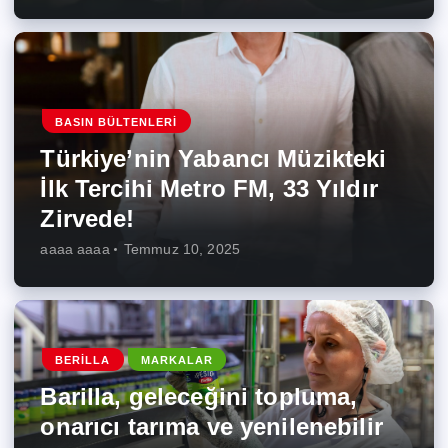
BASIN BÜLTENLERI
Türkiye’nin Yabancı Müzikteki
İlk Tercihi Metro FM, 33 Yıldır
Zirvede!
aaaa aaaa
Temmuz 10, 2025
BERILLA
MARKALAR
Barilla, geleceğini topluma,
onarıcı tarıma ve yenilenebilir