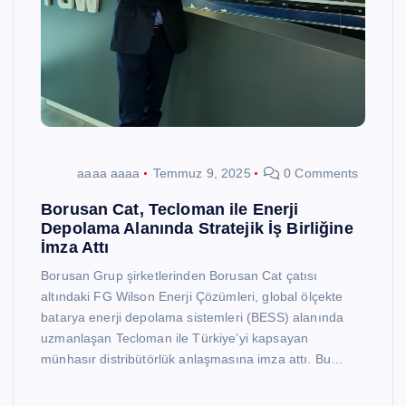
aaaa aaaa
Temmuz 9, 2025
0 Comments
Borusan Cat, Tecloman ile Enerji
Depolama Alanında Stratejik İş Birliğine
İmza Attı
Borusan Grup şirketlerinden Borusan Cat çatısı
altındaki FG Wilson Enerji Çözümleri, global ölçekte
batarya enerji depolama sistemleri (BESS) alanında
uzmanlaşan Tecloman ile Türkiye’yi kapsayan
münhasır distribütörlük anlaşmasına imza attı. Bu…