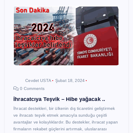
Cevdet USTA
Şubat 18, 2024
0 Comments
İhracatcıya Teşvik – Hibe yağacak ..
İhracat destekleri, bir ülkenin dış ticaretini geliştirmek
ve ihracatı teşvik etmek amacıyla sunduğu çeşitli
avantajlar ve kolaylıklardır. Bu destekler, ihracat yapan
firmaların rekabet güçlerini artırmak, uluslararası