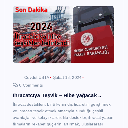
Cevdet USTA
Şubat 18, 2024
0 Comments
İhracatcıya Teşvik – Hibe yağacak ..
İhracat destekleri, bir ülkenin dış ticaretini geliştirmek
ve ihracatı teşvik etmek amacıyla sunduğu çeşitli
avantajlar ve kolaylıklardır. Bu destekler, ihracat yapan
firmaların rekabet güçlerini artırmak, uluslararası