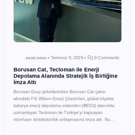
aaaa aaaa
Temmuz 9, 2025
0 Comments
Borusan Cat, Tecloman ile Enerji
Depolama Alanında Stratejik İş Birliğine
İmza Attı
Borusan Grup şirketlerinden Borusan Cat çatısı
altındaki FG Wilson Enerji Çözümleri, global ölçekte
batarya enerji depolama sistemleri (BESS) alanında
uzmanlaşan Tecloman ile Türkiye’yi kapsayan
münhasır distribütörlük anlaşmasına imza attı. Bu…