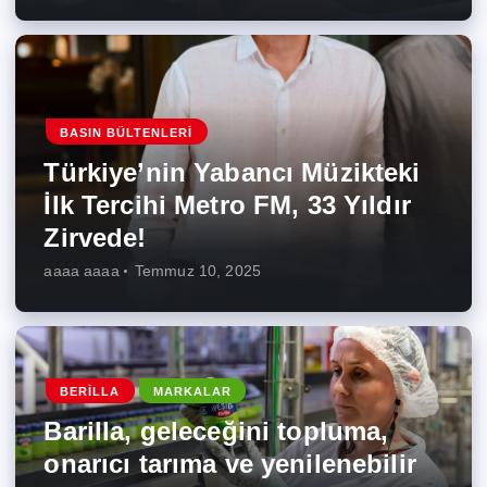
BASIN BÜLTENLERI
Türkiye’nin Yabancı Müzikteki
İlk Tercihi Metro FM, 33 Yıldır
Zirvede!
aaaa aaaa
Temmuz 10, 2025
BERILLA
MARKALAR
Barilla, geleceğini topluma,
onarıcı tarıma ve yenilenebilir