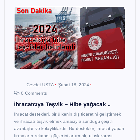
Cevdet USTA
Şubat 18, 2024
0 Comments
İhracatcıya Teşvik – Hibe yağacak ..
İhracat destekleri, bir ülkenin dış ticaretini geliştirmek
ve ihracatı teşvik etmek amacıyla sunduğu çeşitli
avantajlar ve kolaylıklardır. Bu destekler, ihracat yapan
firmaların rekabet güçlerini artırmak, uluslararası