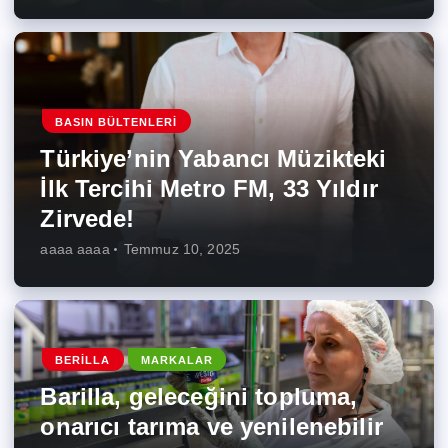
BASIN BÜLTENLERI
Türkiye’nin Yabancı Müzikteki
İlk Tercihi Metro FM, 33 Yıldır
Zirvede!
aaaa aaaa
Temmuz 10, 2025
BERILLA
MARKALAR
Barilla, geleceğini topluma,
onarıcı tarıma ve yenilenebilir