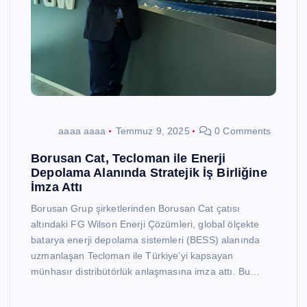
aaaa aaaa
Temmuz 9, 2025
0 Comments
Borusan Cat, Tecloman ile Enerji
Depolama Alanında Stratejik İş Birliğine
İmza Attı
Borusan Grup şirketlerinden Borusan Cat çatısı
altındaki FG Wilson Enerji Çözümleri, global ölçekte
batarya enerji depolama sistemleri (BESS) alanında
uzmanlaşan Tecloman ile Türkiye’yi kapsayan
münhasır distribütörlük anlaşmasına imza attı. Bu…