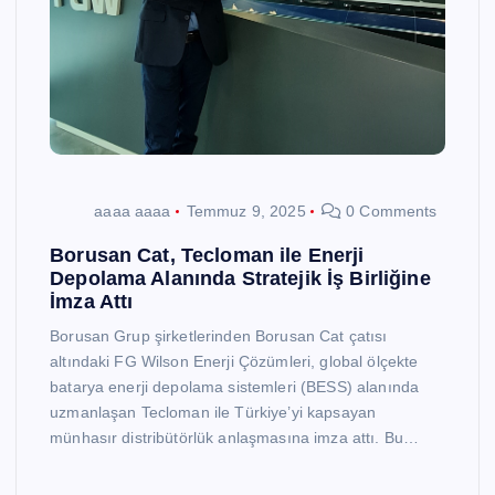
aaaa aaaa
Temmuz 9, 2025
0 Comments
Borusan Cat, Tecloman ile Enerji
Depolama Alanında Stratejik İş Birliğine
İmza Attı
Borusan Grup şirketlerinden Borusan Cat çatısı
altındaki FG Wilson Enerji Çözümleri, global ölçekte
batarya enerji depolama sistemleri (BESS) alanında
uzmanlaşan Tecloman ile Türkiye’yi kapsayan
münhasır distribütörlük anlaşmasına imza attı. Bu…