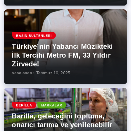
BASIN BÜLTENLERI
Türkiye’nin Yabancı Müzikteki
İlk Tercihi Metro FM, 33 Yıldır
Zirvede!
aaaa aaaa
Temmuz 10, 2025
BERILLA
MARKALAR
Barilla, geleceğini topluma,
onarıcı tarıma ve yenilenebilir