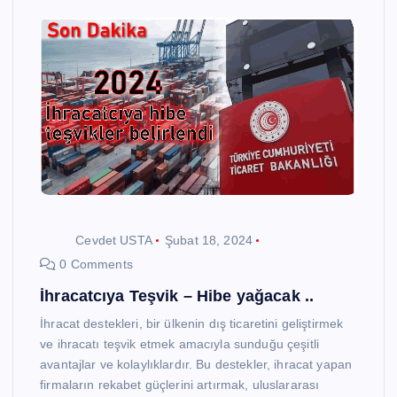
Cevdet USTA
Şubat 18, 2024
0 Comments
İhracatcıya Teşvik – Hibe yağacak ..
İhracat destekleri, bir ülkenin dış ticaretini geliştirmek
ve ihracatı teşvik etmek amacıyla sunduğu çeşitli
avantajlar ve kolaylıklardır. Bu destekler, ihracat yapan
firmaların rekabet güçlerini artırmak, uluslararası