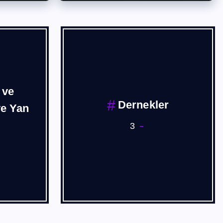
 ve
Dernekler
ve Yan
3