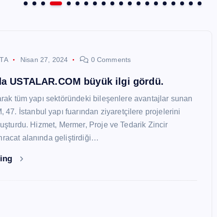
STA
Nisan 27, 2024
0 Comments
nda USTALAR.COM büyük ilgi gördü.
larak tüm yapı sektöründeki bileşenlere avantajlar sunan
. İstanbul yapı fuarından ziyaretçilere projelerini
oluşturdu. Hizmet, Mermer, Proje ve Tedarik Zincir
hracat alanında geliştirdiği…
ding