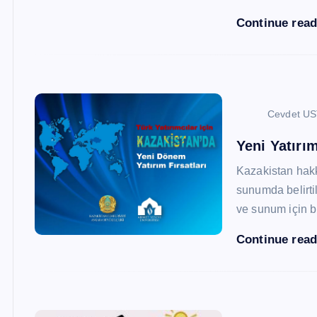
Continue rea
Cevdet U
Yeni Yatırım
Kazakistan hak
sunumda belirtil
ve sunum için b
Continue rea