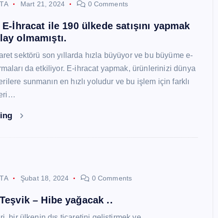
STA
Mart 21, 2024
0 Comments
i E-İhracat ile 190 ülkede satışını yapmak
lay olmamıştı.
caret sektörü son yıllarda hızla büyüyor ve bu büyüme e-
rmaları da etkiliyor. E-ihracat yapmak, ürünlerinizi dünya
ilere sunmanın en hızlı yoludur ve bu işlem için farklı
eri…
ding
STA
Şubat 18, 2024
0 Comments
 Teşvik – Hibe yağacak ..
i, bir ülkenin dış ticaretini geliştirmek ve