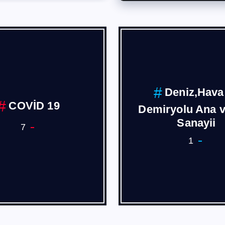
Deniz,Hava
COVİD 19
Demiryolu Ana 
Sanayii
7
1