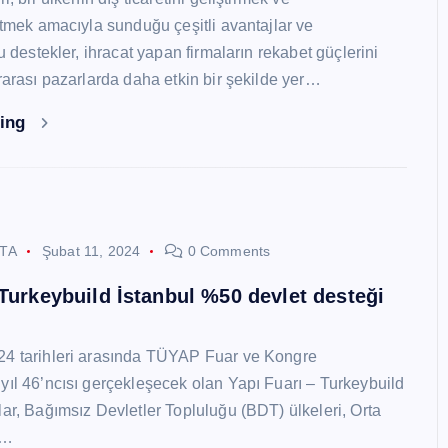
 etmek amacıyla sunduğu çeşitli avantajlar ve
Bu destekler, ihracat yapan firmaların rekabet güçlerini
ararası pazarlarda daha etkin bir şekilde yer…
ding
STA
Şubat 11, 2024
0 Comments
 Turkeybuild İstanbul %50 devlet desteği
24 tarihleri arasında TÜYAP Fuar ve Kongre
yıl 46’ncısı gerçekleşecek olan Yapı Fuarı – Turkeybuild
lar, Bağımsız Devletler Topluluğu (BDT) ülkeleri, Orta
y…