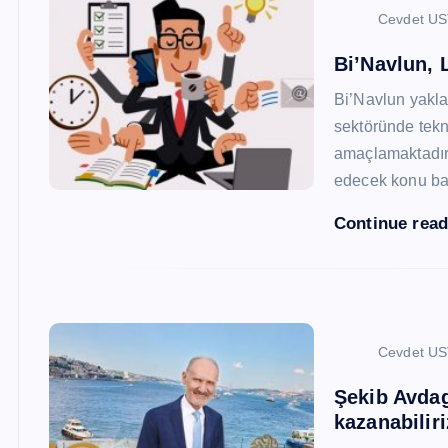
Cevdet U
Bi’Navlun, L
Bi’Navlun yaklaş
sektöründe tekn
amaçlamaktadır.
edecek konu baş
Continue rea
Cevdet U
Şekib Avdagi
kazanabiliri