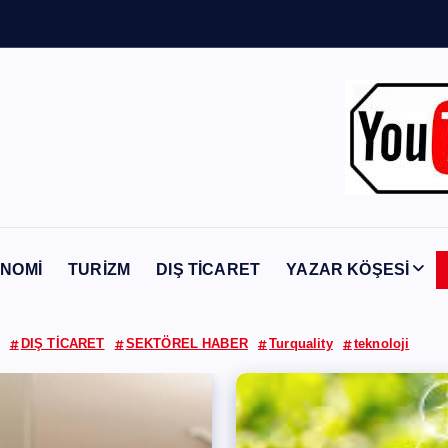
Y
a
b
a
n
c
NOMİ
TURİZM
DIŞ TİCARET
YAZAR KÖŞESİ
DIŞ TİCARET
SEKTÖREL HABER
Turquality
teknoloji