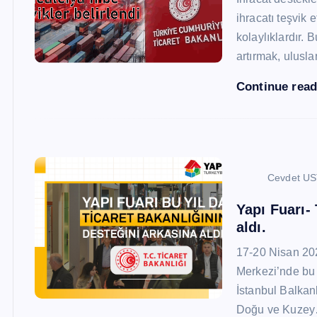
ihracatı teşvik
kolaylıklardır. 
artırmak, ulusl
Continue rea
Cevdet U
Yapı Fuarı-
aldı.
17-20 Nisan 20
Merkezi’nde bu 
İstanbul Balkan
Doğu ve Kuze