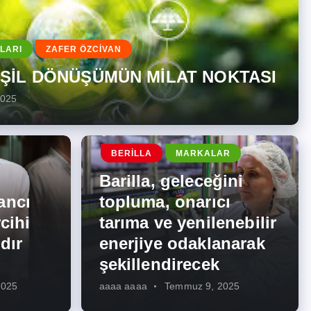
LARI
ZAFER ÖZCİVAN
EŞİL DÖNÜŞÜMÜN MİLAT NOKTASI
2025
BERILLA
MARKALAR
Barilla, geleceğini
ancı
topluma, onarıcı
cihi
tarıma ve yenilenebilir
dır
enerjiye odaklanarak
şekillendirecek
2025
aaaa aaaa
Temmuz 9, 2025