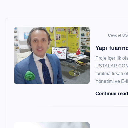
Cevdet U
Yapı fuarı
Proje içerilik o
USTALAR.COM, 47
tanıtma fırsatı 
Yönetimi ve E-İ
Continue rea