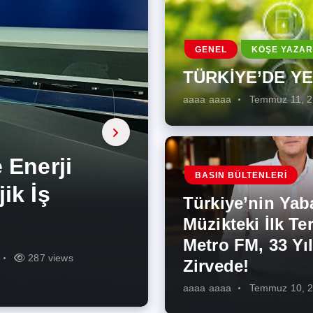
GENEL
KÖŞE YAZAR
TÜRKİYE’DE Y
aaaa aaaa
Temmuz 11, 
a, onarıcı
 Enerji
BASIN BÜLTENLERI
ÜŞÜMÜN
eki İlk
rjiye
ik İş
ilecek Kısa
ın Artması
Türkiye’nin Yab
r Zirvede!
ek
Müzikteki İlk Ter
Metro FM, 33 Yıl
r
r
275 views
287 views
227 views
262 views
345 views
274 views
Zirvede!
aaaa aaaa
Temmuz 10, 