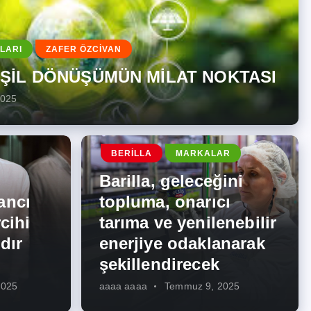
LARI
ZAFER ÖZCİVAN
EŞİL DÖNÜŞÜMÜN MİLAT NOKTASI
2025
BERILLA
MARKALAR
Barilla, geleceğini
ancı
topluma, onarıcı
cihi
tarıma ve yenilenebilir
dır
enerjiye odaklanarak
şekillendirecek
2025
aaaa aaaa
Temmuz 9, 2025