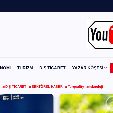
Y
a
b
a
n
c
ı
NOMİ
TURİZM
DIŞ TİCARET
YAZAR KÖŞESİ
DIŞ TİCARET
SEKTÖREL HABER
Turquality
teknoloji