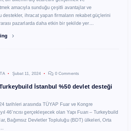
 etmek amacıyla sunduğu çeşitli avantajlar ve
Bu destekler, ihracat yapan firmaların rekabet güçlerini
ararası pazarlarda daha etkin bir şekilde yer…
ding
STA
Şubat 11, 2024
0 Comments
 Turkeybuild İstanbul %50 devlet desteği
24 tarihleri arasında TÜYAP Fuar ve Kongre
yıl 46’ncısı gerçekleşecek olan Yapı Fuarı – Turkeybuild
lar, Bağımsız Devletler Topluluğu (BDT) ülkeleri, Orta
y…