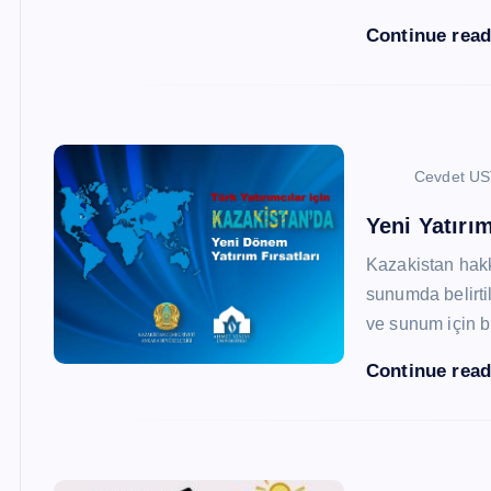
Continue rea
Cevdet U
Yeni Yatırım
Kazakistan hak
sunumda belirtil
ve sunum için b
Continue rea