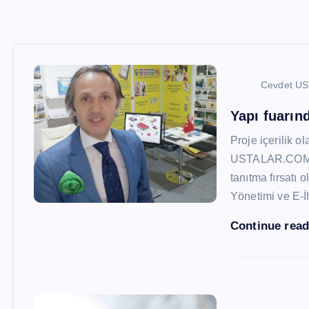
Cevdet U
Yapı fuarı
Proje içerilik o
USTALAR.COM, 47
tanıtma fırsatı 
Yönetimi ve E-İ
Continue rea