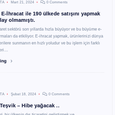
STA
Mart 21, 2024
0 Comments
i E-İhracat ile 190 ülkede satışını yapmak
lay olmamıştı.
caret sektörü son yıllarda hızla büyüyor ve bu büyüme e-
rmaları da etkiliyor. E-ihracat yapmak, ürünlerinizi dünya
ilere sunmanın en hızlı yoludur ve bu işlem için farklı
eri…
ding
STA
Şubat 18, 2024
0 Comments
 Teşvik – Hibe yağacak ..
i, bir ülkenin dış ticaretini geliştirmek ve