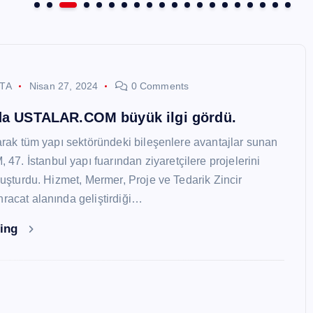
STA
Nisan 27, 2024
0 Comments
nda USTALAR.COM büyük ilgi gördü.
larak tüm yapı sektöründeki bileşenlere avantajlar sunan
. İstanbul yapı fuarından ziyaretçilere projelerini
oluşturdu. Hizmet, Mermer, Proje ve Tedarik Zincir
hracat alanında geliştirdiği…
ding