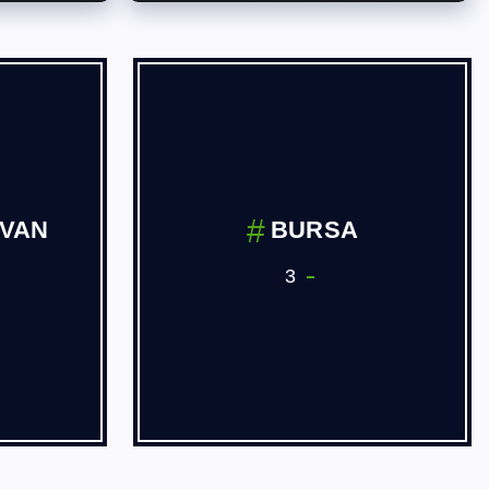
İVAN
BURSA
3