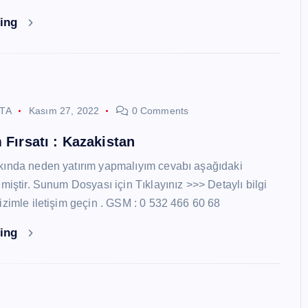
ding
STA
Kasım 27, 2022
0 Comments
 Fırsatı : Kazakistan
kında neden yatırım yapmalıyım cevabı aşağıdaki
miştir. Sunum Dosyası için Tıklayınız >>> Detaylı bilgi
izimle iletişim geçin . GSM : 0 532 466 60 68
ding