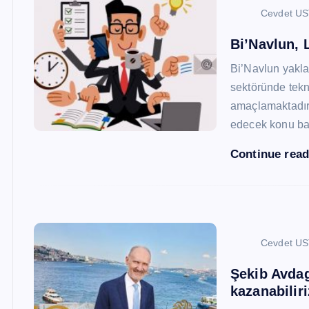
Cevdet U
Bi’Navlun, L
Bi’Navlun yaklaş
sektöründe tekn
amaçlamaktadır.
edecek konu baş
Continue rea
Cevdet U
Şekib Avdagi
kazanabiliri