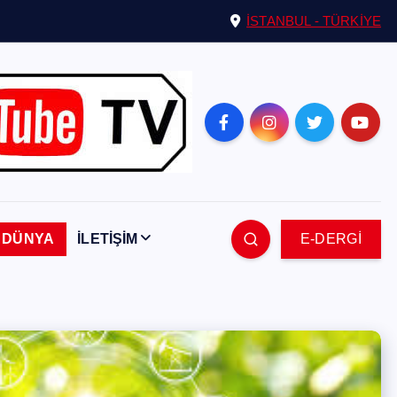
İSTANBUL - TÜRKİYE
DÜNYA
İLETİŞİM
E-DERGİ