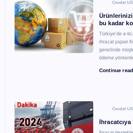
Cevdet U
Ürünleriniz
bu kadar ko
Türkiye’de e-ti
ihracat yapan fi
genelinde müşter
ödeme yönteml
Continue rea
Cevdet U
İhracatcıya
İhracat destekler