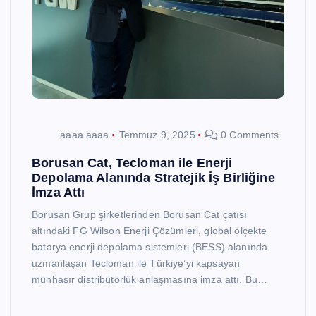
aaaa aaaa
Temmuz 9, 2025
0 Comments
Borusan Cat, Tecloman ile Enerji
Depolama Alanında Stratejik İş Birliğine
İmza Attı
Borusan Grup şirketlerinden Borusan Cat çatısı
altındaki FG Wilson Enerji Çözümleri, global ölçekte
batarya enerji depolama sistemleri (BESS) alanında
uzmanlaşan Tecloman ile Türkiye’yi kapsayan
münhasır distribütörlük anlaşmasına imza attı. Bu…