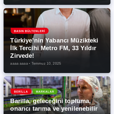
BASIN BÜLTENLERI
Türkiye’nin Yabancı Müzikteki
İlk Tercihi Metro FM, 33 Yıldır
Zirvede!
aaaa aaaa
Temmuz 10, 2025
BERILLA
MARKALAR
Barilla, geleceğini topluma,
onarıcı tarıma ve yenilenebilir