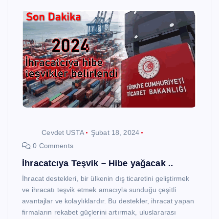
Cevdet USTA
Şubat 18, 2024
0 Comments
İhracatcıya Teşvik – Hibe yağacak ..
İhracat destekleri, bir ülkenin dış ticaretini geliştirmek
ve ihracatı teşvik etmek amacıyla sunduğu çeşitli
avantajlar ve kolaylıklardır. Bu destekler, ihracat yapan
firmaların rekabet güçlerini artırmak, uluslararası