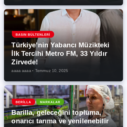
BASIN BÜLTENLERI
Türkiye’nin Yabancı Müzikteki
İlk Tercihi Metro FM, 33 Yıldır
Zirvede!
aaaa aaaa
Temmuz 10, 2025
BERILLA
MARKALAR
Barilla, geleceğini topluma,
onarıcı tarıma ve yenilenebilir