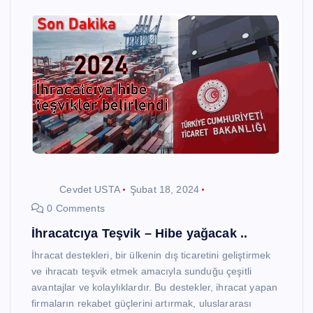
Cevdet USTA
Şubat 18, 2024
0 Comments
İhracatcıya Teşvik – Hibe yağacak ..
İhracat destekleri, bir ülkenin dış ticaretini geliştirmek
ve ihracatı teşvik etmek amacıyla sunduğu çeşitli
avantajlar ve kolaylıklardır. Bu destekler, ihracat yapan
firmaların rekabet güçlerini artırmak, uluslararası