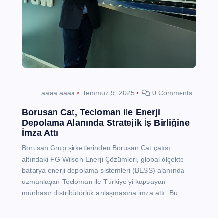
aaaa aaaa
Temmuz 9, 2025
0 Comments
Borusan Cat, Tecloman ile Enerji
Depolama Alanında Stratejik İş Birliğine
İmza Attı
Borusan Grup şirketlerinden Borusan Cat çatısı
altındaki FG Wilson Enerji Çözümleri, global ölçekte
batarya enerji depolama sistemleri (BESS) alanında
uzmanlaşan Tecloman ile Türkiye’yi kapsayan
münhasır distribütörlük anlaşmasına imza attı. Bu…