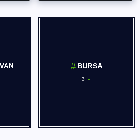
 ve
Dernekler
ve Yan
3