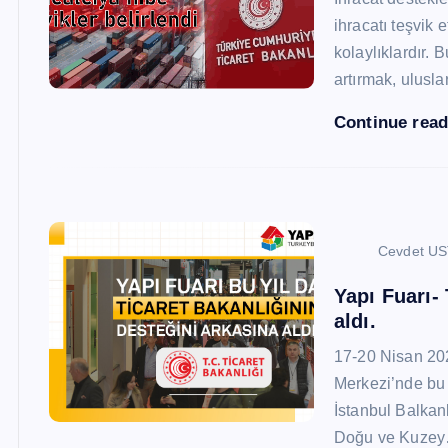
ihracatı teşvik
kolaylıklardır. 
artırmak, ulusl
Continue rea
Cevdet U
Yapı Fuarı-
aldı.
17-20 Nisan 20
Merkezi’nde bu 
İstanbul Balkan
Doğu ve Kuze