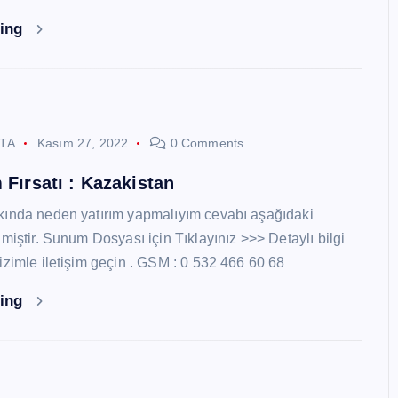
ding
STA
Kasım 27, 2022
0 Comments
 Fırsatı : Kazakistan
kında neden yatırım yapmalıyım cevabı aşağıdaki
miştir. Sunum Dosyası için Tıklayınız >>> Detaylı bilgi
izimle iletişim geçin . GSM : 0 532 466 60 68
ding