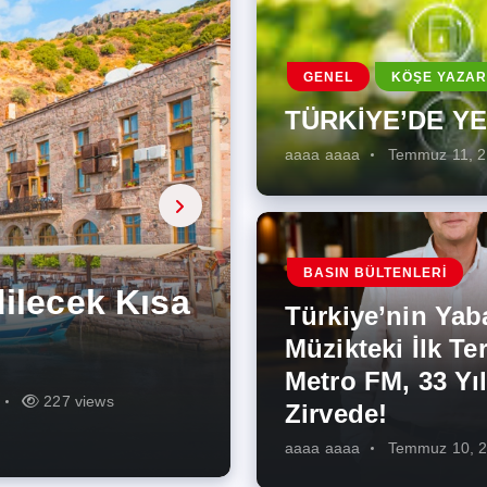
GENEL
KÖŞE YAZAR
TÜRKİYE’DE Y
aaaa aaaa
Temmuz 11, 
a, onarıcı
 Enerji
BASIN BÜLTENLERI
ÜŞÜMÜN
eki İlk
rjiye
ik İş
ilecek Kısa
ın Artması
Türkiye’nin Yab
r Zirvede!
ek
Müzikteki İlk Ter
Metro FM, 33 Yıl
r
r
275 views
287 views
227 views
262 views
344 views
274 views
Zirvede!
aaaa aaaa
Temmuz 10, 