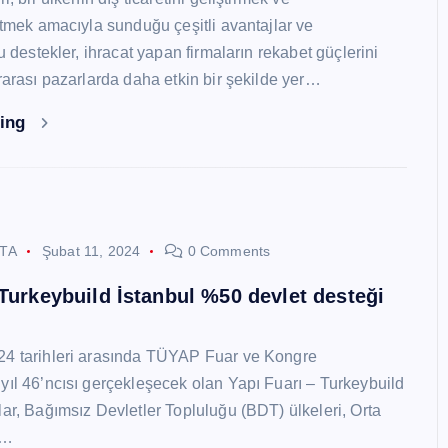
 etmek amacıyla sunduğu çeşitli avantajlar ve
Bu destekler, ihracat yapan firmaların rekabet güçlerini
ararası pazarlarda daha etkin bir şekilde yer…
ding
STA
Şubat 11, 2024
0 Comments
 Turkeybuild İstanbul %50 devlet desteği
24 tarihleri arasında TÜYAP Fuar ve Kongre
yıl 46’ncısı gerçekleşecek olan Yapı Fuarı – Turkeybuild
lar, Bağımsız Devletler Topluluğu (BDT) ülkeleri, Orta
y…