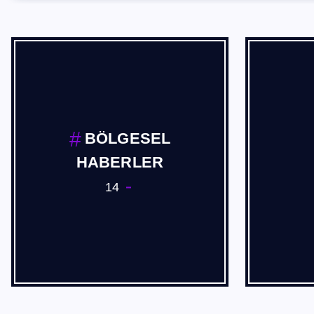
Cevdet Akif USTA
2