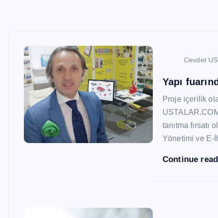
Cevdet U
Yapı fuarı
Proje içerilik o
USTALAR.COM, 47
tanıtma fırsatı 
Yönetimi ve E-İ
Continue rea