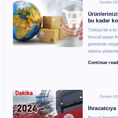
Cevdet U
Ürünleriniz
bu kadar ko
Türkiye’de e-ti
ihracat yapan fi
genelinde müşter
ödeme yönteml
Continue rea
Cevdet U
İhracatcıya
İhracat destekler