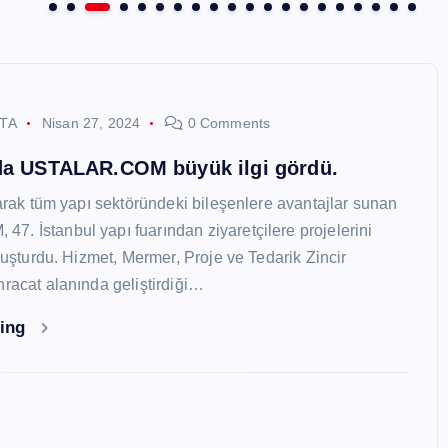
STA
Nisan 27, 2024
0 Comments
nda USTALAR.COM büyük ilgi gördü.
larak tüm yapı sektöründeki bileşenlere avantajlar sunan
. İstanbul yapı fuarından ziyaretçilere projelerini
oluşturdu. Hizmet, Mermer, Proje ve Tedarik Zincir
hracat alanında geliştirdiği…
ding