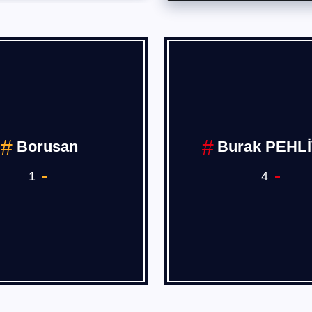
Deniz,Hava
COVİD 19
Demiryolu Ana 
Sanayii
7
1