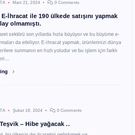
STA
Mart 21, 2024
0 Comments
i E-İhracat ile 190 ülkede satışını yapmak
lay olmamıştı.
caret sektörü son yıllarda hızla büyüyor ve bu büyüme e-
rmaları da etkiliyor. E-ihracat yapmak, ürünlerinizi dünya
ilere sunmanın en hızlı yoludur ve bu işlem için farklı
eri…
ding
STA
Şubat 18, 2024
0 Comments
 Teşvik – Hibe yağacak ..
i, bir ülkenin dış ticaretini geliştirmek ve