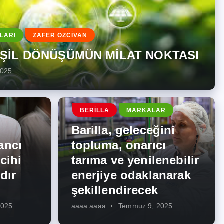
LARI
ZAFER ÖZCİVAN
EŞİL DÖNÜŞÜMÜN MİLAT NOKTASI
2025
BERILLA
MARKALAR
Barilla, geleceğini
ancı
topluma, onarıcı
cihi
tarıma ve yenilenebilir
dır
enerjiye odaklanarak
şekillendirecek
2025
aaaa aaaa
Temmuz 9, 2025