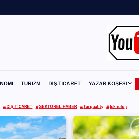
Y
a
b
a
n
c
NOMİ
TURİZM
DIŞ TİCARET
YAZAR KÖŞESİ
DIŞ TİCARET
SEKTÖREL HABER
Turquality
teknoloji