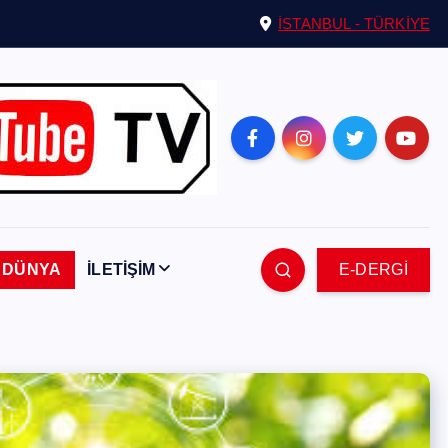
İSTANBUL - TÜRKİYE
DÜNYA
İLETİŞİM
E-DERGİ