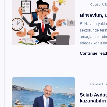
Cevdet U
Bi’Navlun, L
Bi’Navlun yaklaş
sektöründe tekn
amaçlamaktadır.
edecek konu baş
Continue rea
Cevdet U
Şekib Avdagi
kazanabiliri