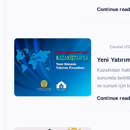
Continue rea
Cevdet U
Yeni Yatırım
Kazakistan hak
sunumda belirtil
ve sunum için b
Continue rea