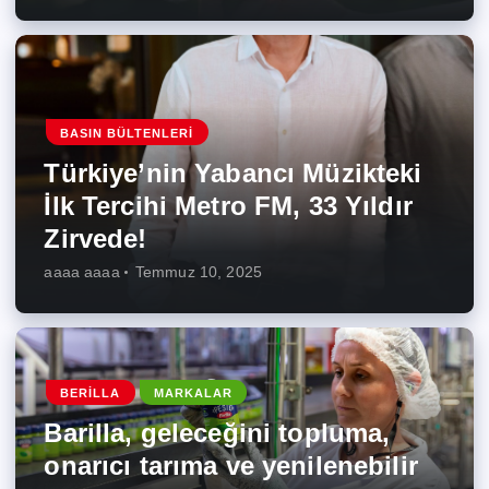
BASIN BÜLTENLERI
Türkiye’nin Yabancı Müzikteki
İlk Tercihi Metro FM, 33 Yıldır
Zirvede!
aaaa aaaa
Temmuz 10, 2025
BERILLA
MARKALAR
Barilla, geleceğini topluma,
onarıcı tarıma ve yenilenebilir