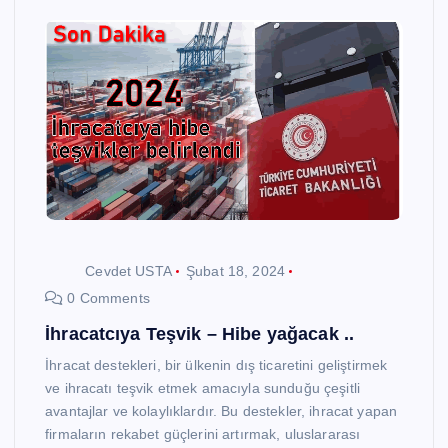
Cevdet USTA
Şubat 18, 2024
0 Comments
İhracatcıya Teşvik – Hibe yağacak ..
İhracat destekleri, bir ülkenin dış ticaretini geliştirmek
ve ihracatı teşvik etmek amacıyla sunduğu çeşitli
avantajlar ve kolaylıklardır. Bu destekler, ihracat yapan
firmaların rekabet güçlerini artırmak, uluslararası