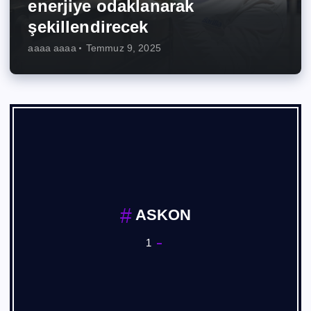
enerjiye odaklanarak
şekillendirecek
aaaa aaaa
Temmuz 9, 2025
Basım, Yayın Sanayii
1