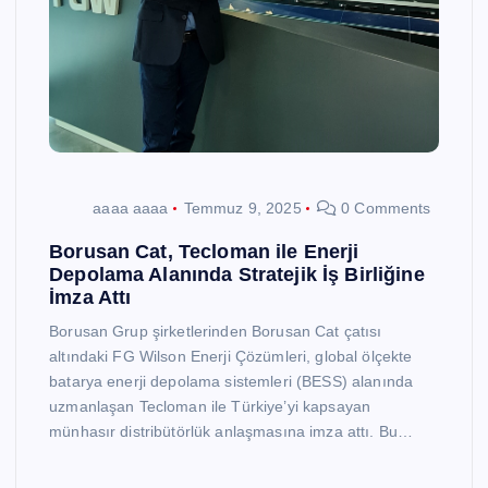
aaaa aaaa
Temmuz 9, 2025
0 Comments
Borusan Cat, Tecloman ile Enerji
Depolama Alanında Stratejik İş Birliğine
İmza Attı
Borusan Grup şirketlerinden Borusan Cat çatısı
altındaki FG Wilson Enerji Çözümleri, global ölçekte
batarya enerji depolama sistemleri (BESS) alanında
uzmanlaşan Tecloman ile Türkiye’yi kapsayan
münhasır distribütörlük anlaşmasına imza attı. Bu…