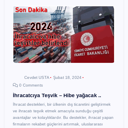
Cevdet USTA
Şubat 18, 2024
0 Comments
İhracatcıya Teşvik – Hibe yağacak ..
İhracat destekleri, bir ülkenin dış ticaretini geliştirmek
ve ihracatı teşvik etmek amacıyla sunduğu çeşitli
avantajlar ve kolaylıklardır. Bu destekler, ihracat yapan
firmaların rekabet güçlerini artırmak, uluslararası