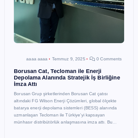
aaaa aaaa
Temmuz 9, 2025
0 Comments
Borusan Cat, Tecloman ile Enerji
Depolama Alanında Stratejik İş Birliğine
İmza Attı
Borusan Grup şirketlerinden Borusan Cat çatısı
altındaki FG Wilson Enerji Çözümleri, global ölçekte
batarya enerji depolama sistemleri (BESS) alanında
uzmanlaşan Tecloman ile Türkiye’yi kapsayan
münhasır distribütörlük anlaşmasına imza attı. Bu…