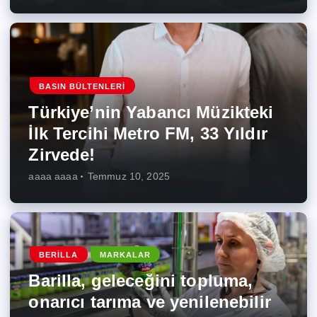
BASIN BÜLTENLERI
Türkiye’nin Yabancı Müzikteki
İlk Tercihi Metro FM, 33 Yıldır
Zirvede!
aaaa aaaa
Temmuz 10, 2025
BERILLA
MARKALAR
Barilla, geleceğini topluma,
onarıcı tarıma ve yenilenebilir