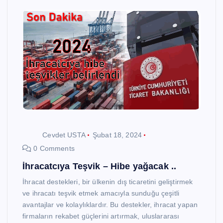
Cevdet USTA
Şubat 18, 2024
0 Comments
İhracatcıya Teşvik – Hibe yağacak ..
İhracat destekleri, bir ülkenin dış ticaretini geliştirmek
ve ihracatı teşvik etmek amacıyla sunduğu çeşitli
avantajlar ve kolaylıklardır. Bu destekler, ihracat yapan
firmaların rekabet güçlerini artırmak, uluslararası