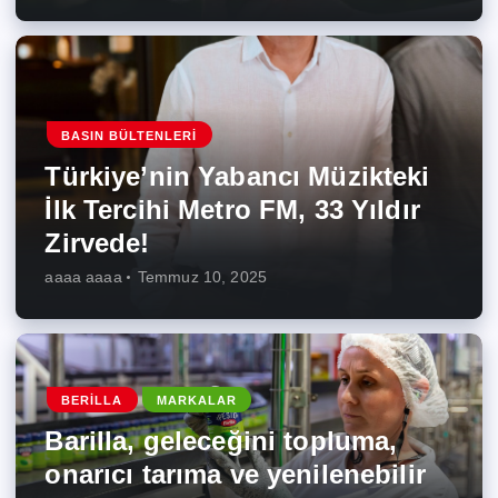
BASIN BÜLTENLERI
Türkiye’nin Yabancı Müzikteki
İlk Tercihi Metro FM, 33 Yıldır
Zirvede!
aaaa aaaa
Temmuz 10, 2025
BERILLA
MARKALAR
Barilla, geleceğini topluma,
onarıcı tarıma ve yenilenebilir