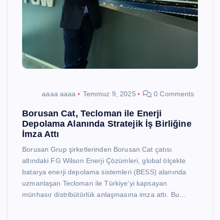
aaaa aaaa
Temmuz 9, 2025
0 Comments
Borusan Cat, Tecloman ile Enerji
Depolama Alanında Stratejik İş Birliğine
İmza Attı
Borusan Grup şirketlerinden Borusan Cat çatısı
altındaki FG Wilson Enerji Çözümleri, global ölçekte
batarya enerji depolama sistemleri (BESS) alanında
uzmanlaşan Tecloman ile Türkiye’yi kapsayan
münhasır distribütörlük anlaşmasına imza attı. Bu…