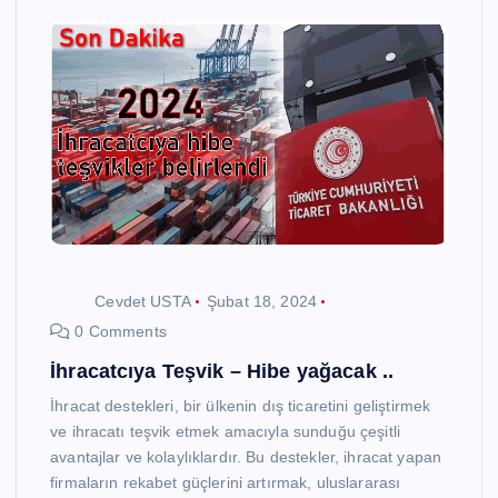
Cevdet USTA
Şubat 18, 2024
0 Comments
İhracatcıya Teşvik – Hibe yağacak ..
İhracat destekleri, bir ülkenin dış ticaretini geliştirmek
ve ihracatı teşvik etmek amacıyla sunduğu çeşitli
avantajlar ve kolaylıklardır. Bu destekler, ihracat yapan
firmaların rekabet güçlerini artırmak, uluslararası