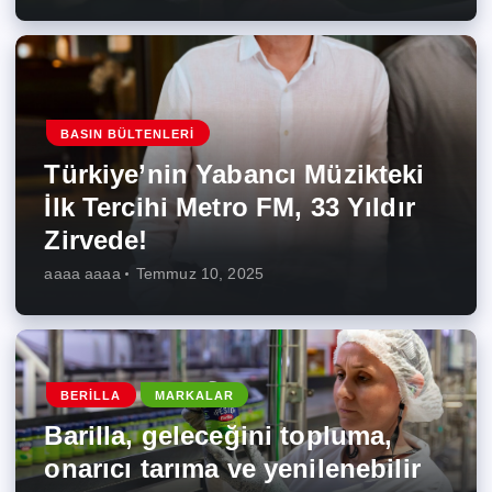
BASIN BÜLTENLERI
Türkiye’nin Yabancı Müzikteki
İlk Tercihi Metro FM, 33 Yıldır
Zirvede!
aaaa aaaa
Temmuz 10, 2025
BERILLA
MARKALAR
Barilla, geleceğini topluma,
onarıcı tarıma ve yenilenebilir