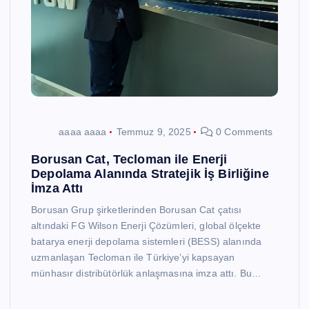
aaaa aaaa
Temmuz 9, 2025
0 Comments
Borusan Cat, Tecloman ile Enerji
Depolama Alanında Stratejik İş Birliğine
İmza Attı
Borusan Grup şirketlerinden Borusan Cat çatısı
altındaki FG Wilson Enerji Çözümleri, global ölçekte
batarya enerji depolama sistemleri (BESS) alanında
uzmanlaşan Tecloman ile Türkiye’yi kapsayan
münhasır distribütörlük anlaşmasına imza attı. Bu…