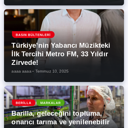
BASIN BÜLTENLERI
Türkiye’nin Yabancı Müzikteki
İlk Tercihi Metro FM, 33 Yıldır
Zirvede!
aaaa aaaa
Temmuz 10, 2025
BERILLA
MARKALAR
Barilla, geleceğini topluma,
onarıcı tarıma ve yenilenebilir