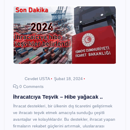
Cevdet USTA
Şubat 18, 2024
0 Comments
İhracatcıya Teşvik – Hibe yağacak ..
İhracat destekleri, bir ülkenin dış ticaretini geliştirmek
ve ihracatı teşvik etmek amacıyla sunduğu çeşitli
avantajlar ve kolaylıklardır. Bu destekler, ihracat yapan
firmaların rekabet güçlerini artırmak, uluslararası