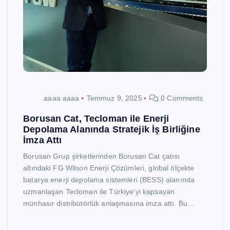
aaaa aaaa
Temmuz 9, 2025
0 Comments
Borusan Cat, Tecloman ile Enerji
Depolama Alanında Stratejik İş Birliğine
İmza Attı
Borusan Grup şirketlerinden Borusan Cat çatısı
altındaki FG Wilson Enerji Çözümleri, global ölçekte
batarya enerji depolama sistemleri (BESS) alanında
uzmanlaşan Tecloman ile Türkiye’yi kapsayan
münhasır distribütörlük anlaşmasına imza attı. Bu…