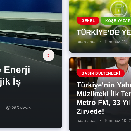
GENEL
KÖŞE YAZAR
TÜRKİYE’DE Y
aaaa aaaa
Temmuz 11, 
a, onarıcı
 Enerji
BASIN BÜLTENLERI
ÜŞÜMÜN
eki İlk
rjiye
ik İş
ilecek Kısa
ın Artması
Türkiye’nin Yab
r Zirvede!
ek
Müzikteki İlk Ter
Metro FM, 33 Yıl
r
r
273 views
285 views
225 views
260 views
342 views
271 views
Zirvede!
aaaa aaaa
Temmuz 10, 