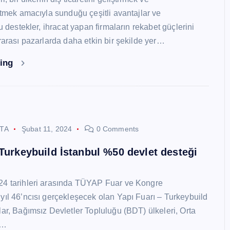
 etmek amacıyla sunduğu çeşitli avantajlar ve
Bu destekler, ihracat yapan firmaların rekabet güçlerini
ararası pazarlarda daha etkin bir şekilde yer…
ding
STA
Şubat 11, 2024
0 Comments
 Turkeybuild İstanbul %50 devlet desteği
24 tarihleri arasında TÜYAP Fuar ve Kongre
yıl 46’ncısı gerçekleşecek olan Yapı Fuarı – Turkeybuild
lar, Bağımsız Devletler Topluluğu (BDT) ülkeleri, Orta
y…