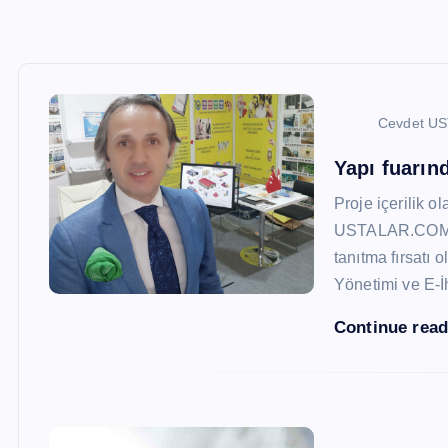
Cevdet U
Yapı fuarı
Proje içerilik o
USTALAR.COM, 47
tanıtma fırsatı 
Yönetimi ve E-İ
Continue rea