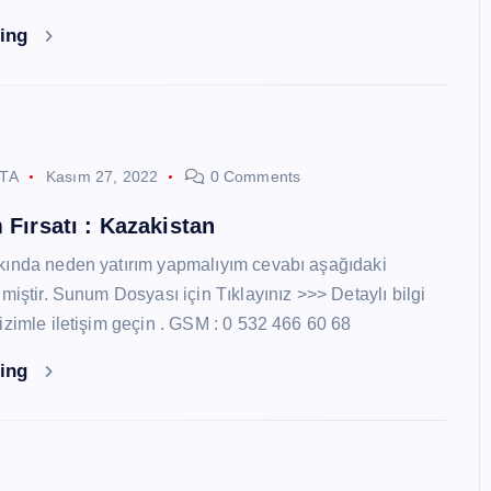
ding
STA
Kasım 27, 2022
0 Comments
 Fırsatı : Kazakistan
kında neden yatırım yapmalıyım cevabı aşağıdaki
miştir. Sunum Dosyası için Tıklayınız >>> Detaylı bilgi
izimle iletişim geçin . GSM : 0 532 466 60 68
ding