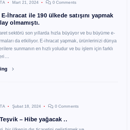
STA
Mart 21, 2024
0 Comments
i E-İhracat ile 190 ülkede satışını yapmak
lay olmamıştı.
caret sektörü son yıllarda hızla büyüyor ve bu büyüme e-
rmaları da etkiliyor. E-ihracat yapmak, ürünlerinizi dünya
ilere sunmanın en hızlı yoludur ve bu işlem için farklı
eri…
ding
STA
Şubat 18, 2024
0 Comments
 Teşvik – Hibe yağacak ..
i, bir ülkenin dış ticaretini geliştirmek ve