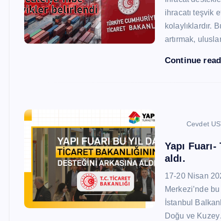
ihracatı teşvik
kolaylıklardır. 
artırmak, ulusl
Continue rea
Cevdet U
Yapı Fuarı-
aldı.
17-20 Nisan 20
Merkezi’nde bu 
İstanbul Balkan
Doğu ve Kuze