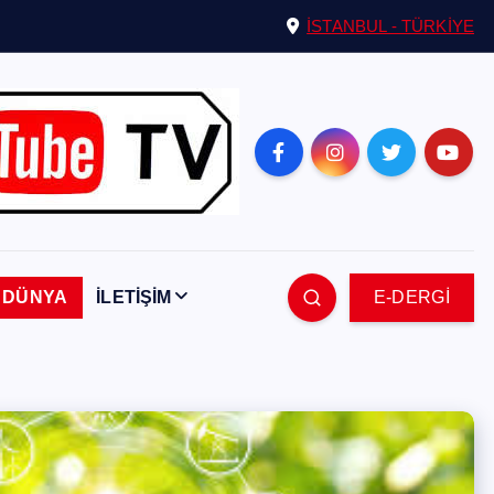
İSTANBUL - TÜRKİYE
DÜNYA
İLETİŞİM
E-DERGİ