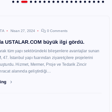
STA
Nisan 27, 2024
0 Comments
nda USTALAR.COM büyük ilgi gördü.
larak tüm yapı sektöründeki bileşenlere avantajlar sunan
. İstanbul yapı fuarından ziyaretçilere projelerini
oluşturdu. Hizmet, Mermer, Proje ve Tedarik Zincir
hracat alanında geliştirdiği…
ding