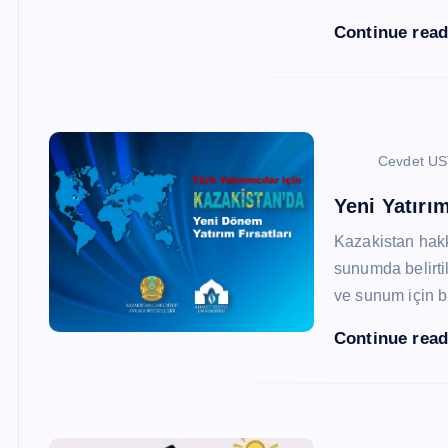
Continue rea
Cevdet U
Yeni Yatırım
Kazakistan hak
sunumda belirtil
ve sunum için b
Continue rea