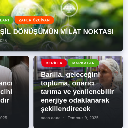
LARI
ZAFER ÖZCİVAN
EŞİL DÖNÜŞÜMÜN MİLAT NOKTASI
2025
BERILLA
MARKALAR
Barilla, geleceğini
ancı
topluma, onarıcı
cihi
tarıma ve yenilenebilir
dır
enerjiye odaklanarak
şekillendirecek
2025
aaaa aaaa
Temmuz 9, 2025