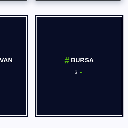
İVAN
BURSA
3