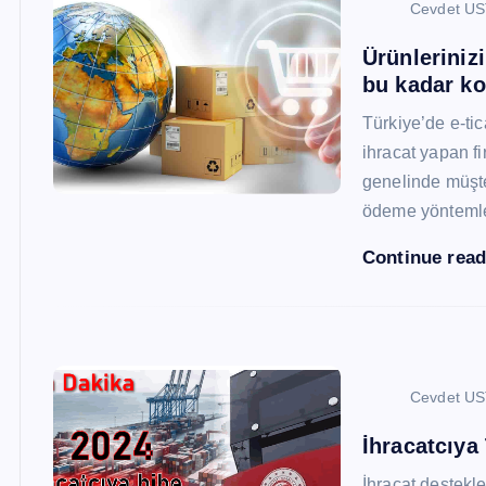
Cevdet U
Ürünleriniz
bu kadar ko
Türkiye’de e-ti
ihracat yapan fi
genelinde müşter
ödeme yönteml
Continue rea
Cevdet U
İhracatcıya
İhracat destekler