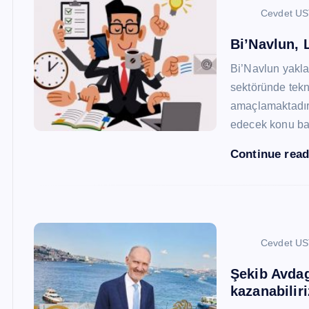
Cevdet U
Bi’Navlun, L
Bi’Navlun yaklaş
sektöründe tekn
amaçlamaktadır.
edecek konu baş
Continue rea
Cevdet U
Şekib Avdagi
kazanabiliri