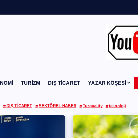
n
Y
a
b
a
NOMİ
TURİZM
DIŞ TİCARET
YAZAR KÖŞESİ
DIŞ TİCARET
SEKTÖREL HABER
Turquality
teknoloji