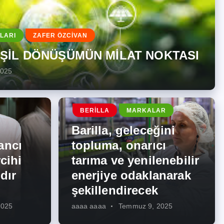
LARI
ZAFER ÖZCİVAN
EŞİL DÖNÜŞÜMÜN MİLAT NOKTASI
2025
BERILLA
MARKALAR
Barilla, geleceğini
ancı
topluma, onarıcı
cihi
tarıma ve yenilenebilir
dır
enerjiye odaklanarak
şekillendirecek
2025
aaaa aaaa
Temmuz 9, 2025