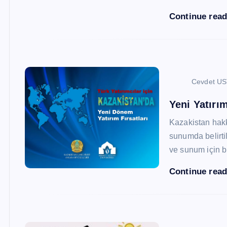
Continue rea
Cevdet U
Yeni Yatırım
Kazakistan hak
sunumda belirtil
ve sunum için b
Continue rea