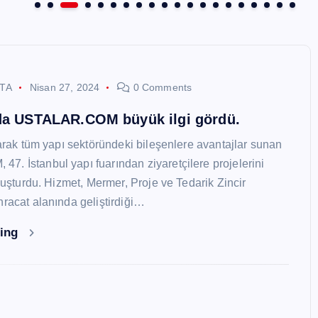
STA
Nisan 27, 2024
0 Comments
nda USTALAR.COM büyük ilgi gördü.
larak tüm yapı sektöründeki bileşenlere avantajlar sunan
. İstanbul yapı fuarından ziyaretçilere projelerini
oluşturdu. Hizmet, Mermer, Proje ve Tedarik Zincir
hracat alanında geliştirdiği…
ding