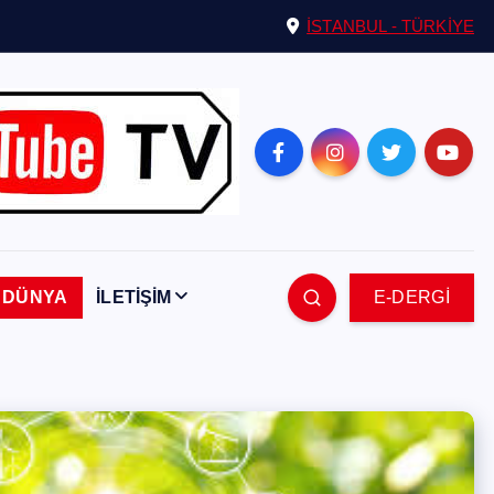
İSTANBUL - TÜRKİYE
DÜNYA
İLETİŞİM
E-DERGİ