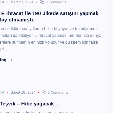
STA
Mart 21, 2024
0 Comments
i E-İhracat ile 190 ülkede satışını yapmak
lay olmamıştı.
caret sektörü son yıllarda hızla büyüyor ve bu büyüme e-
rmaları da etkiliyor. E-ihracat yapmak, ürünlerinizi dünya
ilere sunmanın en hızlı yoludur ve bu işlem için farklı
eri…
ding
STA
Şubat 18, 2024
0 Comments
 Teşvik – Hibe yağacak ..
i, bir ülkenin dış ticaretini geliştirmek ve