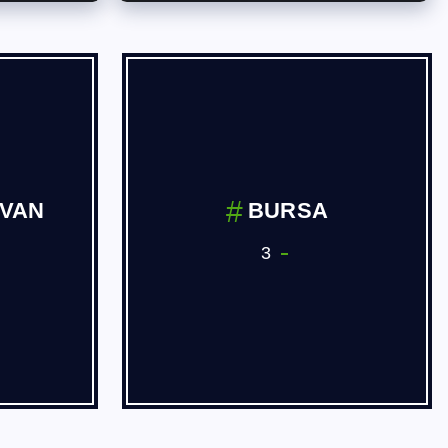
İVAN
BURSA
3