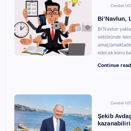
Cevdet U
Bi’Navlun, L
Bi’Navlun yaklaş
sektöründe tekn
amaçlamaktadır.
edecek konu baş
Continue rea
Cevdet U
Şekib Avdagi
kazanabiliri