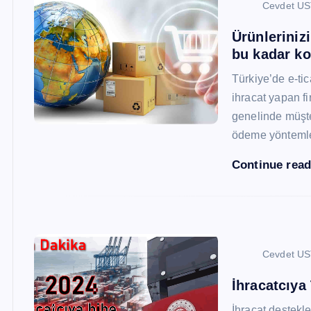
Cevdet U
Ürünleriniz
bu kadar ko
Türkiye’de e-ti
ihracat yapan fi
genelinde müşter
ödeme yönteml
Continue rea
Cevdet U
İhracatcıya
İhracat destekler