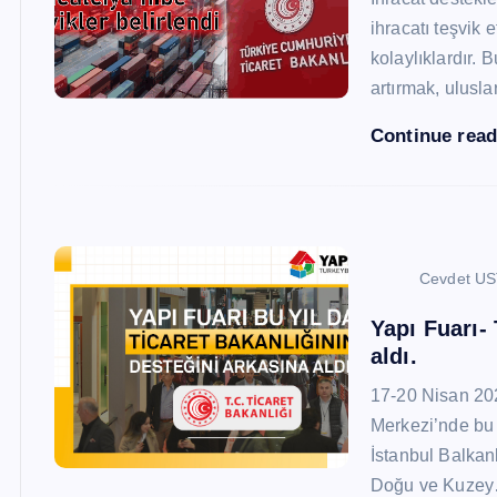
ihracatı teşvik
kolaylıklardır. 
artırmak, ulusl
Continue rea
Cevdet U
Yapı Fuarı-
aldı.
17-20 Nisan 20
Merkezi’nde bu 
İstanbul Balkan
Doğu ve Kuze