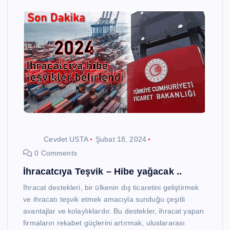
Cevdet USTA
Şubat 18, 2024
0 Comments
İhracatcıya Teşvik – Hibe yağacak ..
İhracat destekleri, bir ülkenin dış ticaretini geliştirmek
ve ihracatı teşvik etmek amacıyla sunduğu çeşitli
avantajlar ve kolaylıklardır. Bu destekler, ihracat yapan
firmaların rekabet güçlerini artırmak, uluslararası