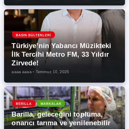
BASIN BÜLTENLERI
Türkiye’nin Yabancı Müzikteki
İlk Tercihi Metro FM, 33 Yıldır
Zirvede!
aaaa aaaa
Temmuz 10, 2025
BERILLA
MARKALAR
Barilla, geleceğini topluma,
onarıcı tarıma ve yenilenebilir