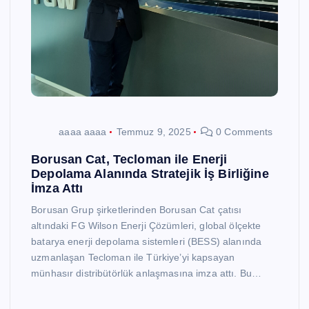
aaaa aaaa
Temmuz 9, 2025
0 Comments
Borusan Cat, Tecloman ile Enerji
Depolama Alanında Stratejik İş Birliğine
İmza Attı
Borusan Grup şirketlerinden Borusan Cat çatısı
altındaki FG Wilson Enerji Çözümleri, global ölçekte
batarya enerji depolama sistemleri (BESS) alanında
uzmanlaşan Tecloman ile Türkiye’yi kapsayan
münhasır distribütörlük anlaşmasına imza attı. Bu…