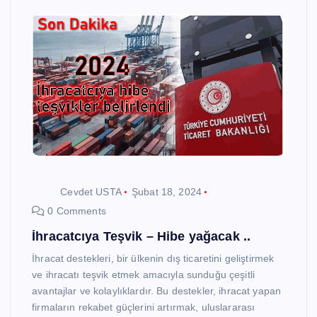
Cevdet USTA
Şubat 18, 2024
0 Comments
İhracatcıya Teşvik – Hibe yağacak ..
İhracat destekleri, bir ülkenin dış ticaretini geliştirmek
ve ihracatı teşvik etmek amacıyla sunduğu çeşitli
avantajlar ve kolaylıklardır. Bu destekler, ihracat yapan
firmaların rekabet güçlerini artırmak, uluslararası