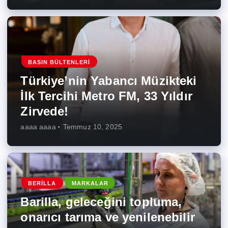
BASIN BÜLTENLERI
Türkiye’nin Yabancı Müzikteki
İlk Tercihi Metro FM, 33 Yıldır
Zirvede!
aaaa aaaa
Temmuz 10, 2025
BERILLA
MARKALAR
Barilla, geleceğini topluma,
onarıcı tarıma ve yenilenebilir