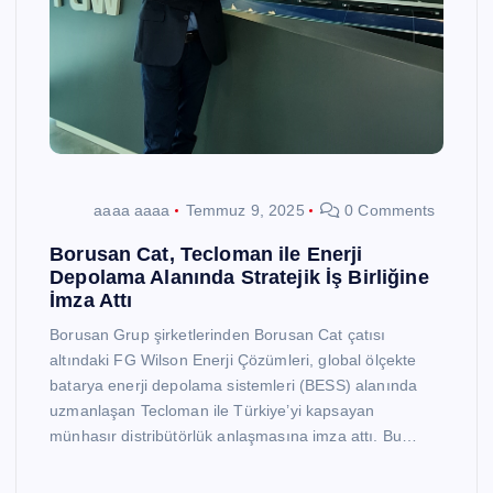
aaaa aaaa
Temmuz 9, 2025
0 Comments
Borusan Cat, Tecloman ile Enerji
Depolama Alanında Stratejik İş Birliğine
İmza Attı
Borusan Grup şirketlerinden Borusan Cat çatısı
altındaki FG Wilson Enerji Çözümleri, global ölçekte
batarya enerji depolama sistemleri (BESS) alanında
uzmanlaşan Tecloman ile Türkiye’yi kapsayan
münhasır distribütörlük anlaşmasına imza attı. Bu…