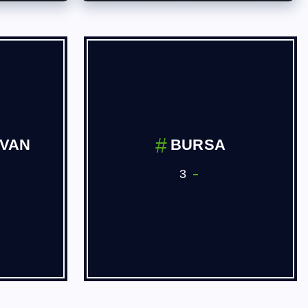
İVAN
BURSA
3