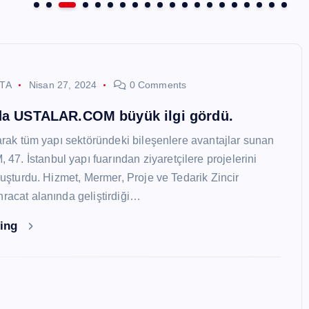
STA
Nisan 27, 2024
0 Comments
nda USTALAR.COM büyük ilgi gördü.
larak tüm yapı sektöründeki bileşenlere avantajlar sunan
. İstanbul yapı fuarından ziyaretçilere projelerini
oluşturdu. Hizmet, Mermer, Proje ve Tedarik Zincir
hracat alanında geliştirdiği…
ding