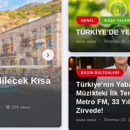
GENEL
KÖŞE YAZAR
TÜRKİYE’DE Y
aaaa aaaa
Temmuz 11, 
a, onarıcı
 Enerji
BASIN BÜLTENLERI
ÜŞÜMÜN
eki İlk
rjiye
ik İş
ilecek Kısa
ın Artması
Türkiye’nin Yab
r Zirvede!
ek
Müzikteki İlk Ter
Metro FM, 33 Yıl
r
r
274 views
286 views
226 views
261 views
343 views
272 views
Zirvede!
aaaa aaaa
Temmuz 10, 