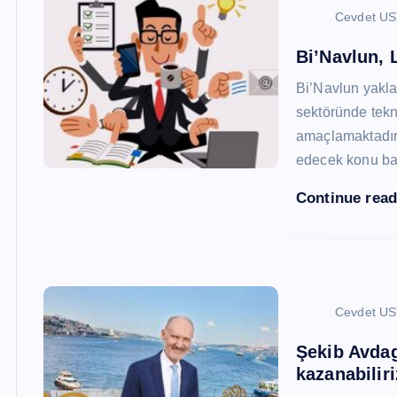
Cevdet U
Bi’Navlun, L
Bi’Navlun yaklaş
sektöründe tekn
amaçlamaktadır.
edecek konu baş
Continue rea
Cevdet U
Şekib Avdagi
kazanabiliri