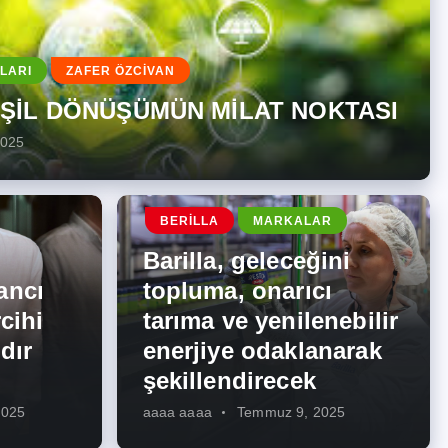
LARI
ZAFER ÖZCİVAN
EŞİL DÖNÜŞÜMÜN MİLAT NOKTASI
2025
BERILLA
MARKALAR
Barilla, geleceğini
ancı
topluma, onarıcı
cihi
tarıma ve yenilenebilir
dır
enerjiye odaklanarak
şekillendirecek
2025
aaaa aaaa
Temmuz 9, 2025