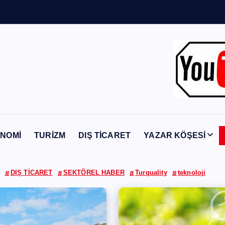
n
Y
a
b
a
n
c
ı
NOMİ
TURİZM
DIŞ TİCARET
YAZAR KÖŞESİ
DIŞ TİCARET
SEKTÖREL HABER
Turquality
teknoloji