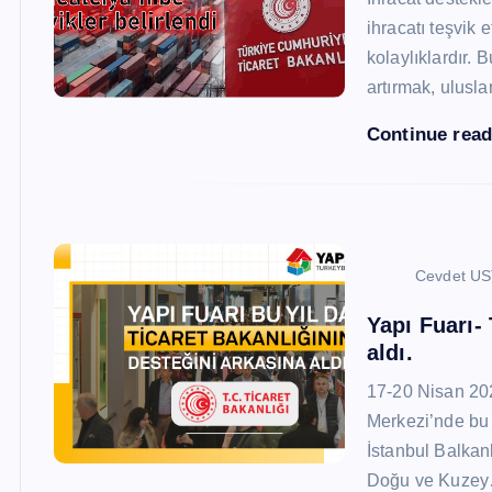
ihracatı teşvik
kolaylıklardır. 
artırmak, ulusl
Continue rea
Cevdet U
Yapı Fuarı-
aldı.
17-20 Nisan 20
Merkezi’nde bu 
İstanbul Balkan
Doğu ve Kuze