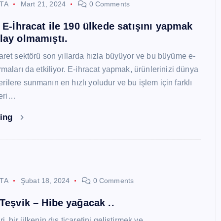
STA
Mart 21, 2024
0 Comments
i E-İhracat ile 190 ülkede satışını yapmak
lay olmamıştı.
caret sektörü son yıllarda hızla büyüyor ve bu büyüme e-
rmaları da etkiliyor. E-ihracat yapmak, ürünlerinizi dünya
ilere sunmanın en hızlı yoludur ve bu işlem için farklı
eri…
ding
STA
Şubat 18, 2024
0 Comments
 Teşvik – Hibe yağacak ..
i, bir ülkenin dış ticaretini geliştirmek ve