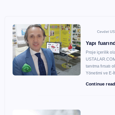
Cevdet U
Yapı fuarı
Proje içerilik o
USTALAR.COM, 47
tanıtma fırsatı 
Yönetimi ve E-İ
Continue rea