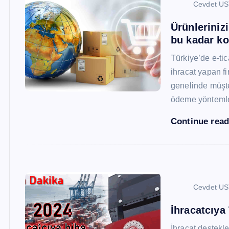
Cevdet U
Ürünleriniz
bu kadar ko
Türkiye’de e-ti
ihracat yapan fi
genelinde müşter
ödeme yönteml
Continue rea
Cevdet U
İhracatcıya
İhracat destekler