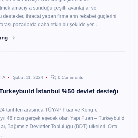
 etmek amacıyla sunduğu çeşitli avantajlar ve
Bu destekler, ihracat yapan firmaların rekabet güçlerini
ararası pazarlarda daha etkin bir şekilde yer…
ding
STA
Şubat 11, 2024
0 Comments
 Turkeybuild İstanbul %50 devlet desteği
24 tarihleri arasında TÜYAP Fuar ve Kongre
yıl 46’ncısı gerçekleşecek olan Yapı Fuarı – Turkeybuild
lar, Bağımsız Devletler Topluluğu (BDT) ülkeleri, Orta
y…