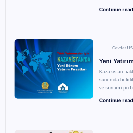
Continue rea
Cevdet U
Yeni Yatırım
Kazakistan hak
sunumda belirtil
ve sunum için b
Continue rea