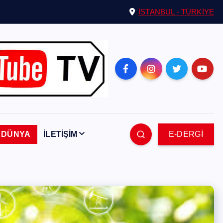
İSTANBUL - TÜRKİYE
DÜNYA
İLETİŞİM
E-DERGİ