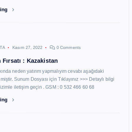
ding
STA
Kasım 27, 2022
0 Comments
 Fırsatı : Kazakistan
kında neden yatırım yapmalıyım cevabı aşağıdaki
miştir. Sunum Dosyası için Tıklayınız >>> Detaylı bilgi
izimle iletişim geçin . GSM : 0 532 466 60 68
ding