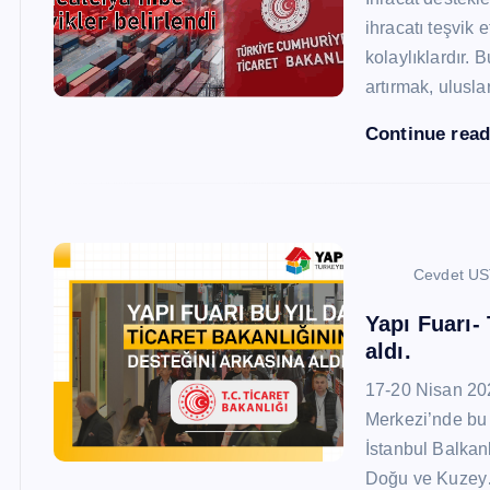
ihracatı teşvik
kolaylıklardır. 
artırmak, ulusl
Continue rea
Cevdet U
Yapı Fuarı-
aldı.
17-20 Nisan 20
Merkezi’nde bu 
İstanbul Balkan
Doğu ve Kuze