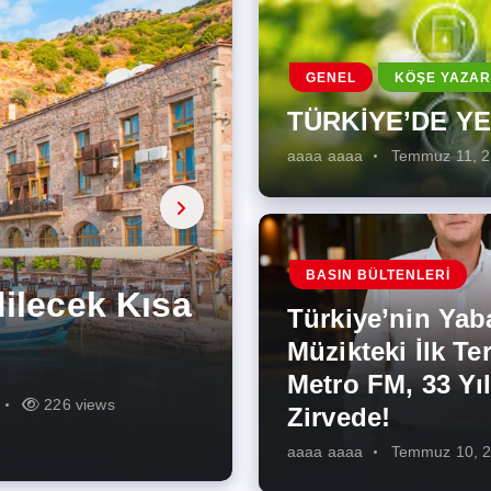
GENEL
KÖŞE YAZAR
TÜRKİYE’DE Y
aaaa aaaa
Temmuz 11, 
a, onarıcı
 Enerji
BASIN BÜLTENLERI
ÜŞÜMÜN
eki İlk
rjiye
ik İş
ilecek Kısa
ın Artması
Türkiye’nin Yab
r Zirvede!
ek
Müzikteki İlk Ter
Metro FM, 33 Yıl
r
r
274 views
286 views
226 views
261 views
343 views
272 views
Zirvede!
aaaa aaaa
Temmuz 10, 