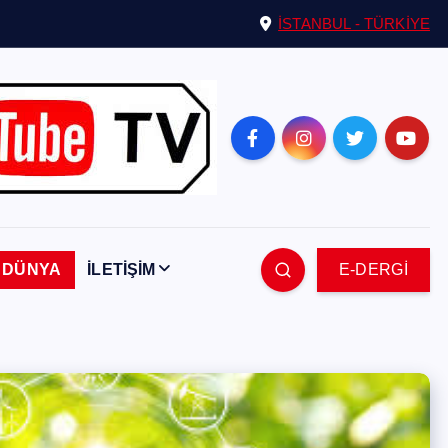
İSTANBUL - TÜRKİYE
DÜNYA
İLETİŞİM
E-DERGİ