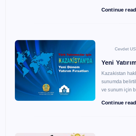
Continue rea
Cevdet U
Yeni Yatırım
Kazakistan hak
sunumda belirtil
ve sunum için b
Continue rea