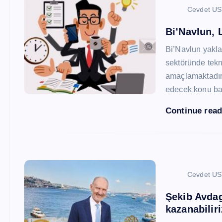
Cevdet U
Bi’Navlun, L
Bi’Navlun yaklaş
sektöründe tekn
amaçlamaktadır.
edecek konu baş
Continue rea
Cevdet U
Şekib Avdagi
kazanabiliri