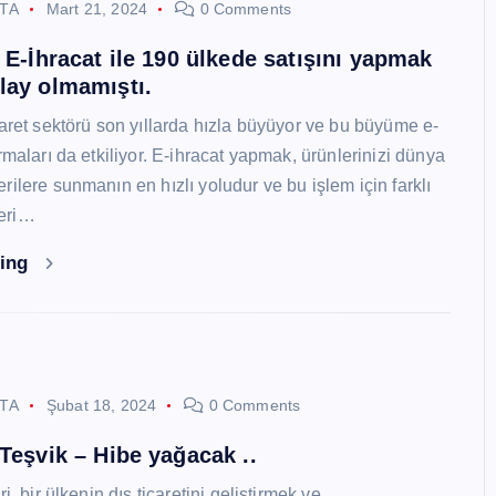
STA
Mart 21, 2024
0 Comments
i E-İhracat ile 190 ülkede satışını yapmak
lay olmamıştı.
caret sektörü son yıllarda hızla büyüyor ve bu büyüme e-
rmaları da etkiliyor. E-ihracat yapmak, ürünlerinizi dünya
ilere sunmanın en hızlı yoludur ve bu işlem için farklı
eri…
ding
STA
Şubat 18, 2024
0 Comments
 Teşvik – Hibe yağacak ..
i, bir ülkenin dış ticaretini geliştirmek ve