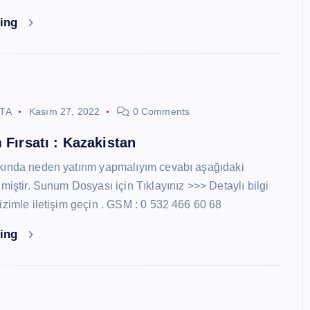
ding
STA
Kasım 27, 2022
0 Comments
 Fırsatı : Kazakistan
kında neden yatırım yapmalıyım cevabı aşağıdaki
miştir. Sunum Dosyası için Tıklayınız >>> Detaylı bilgi
izimle iletişim geçin . GSM : 0 532 466 60 68
ding