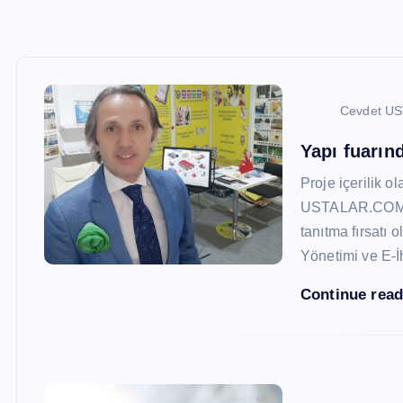
Cevdet U
Yapı fuarı
Proje içerilik o
USTALAR.COM, 47
tanıtma fırsatı 
Yönetimi ve E-İ
Continue rea