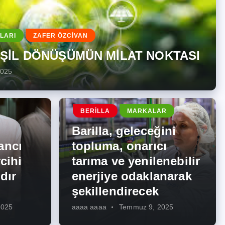
LARI
ZAFER ÖZCİVAN
EŞİL DÖNÜŞÜMÜN MİLAT NOKTASI
2025
BERILLA
MARKALAR
Barilla, geleceğini
ancı
topluma, onarıcı
cihi
tarıma ve yenilenebilir
dır
enerjiye odaklanarak
şekillendirecek
2025
aaaa aaaa
Temmuz 9, 2025