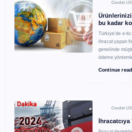
Cevdet U
Ürünleriniz
bu kadar ko
Türkiye’de e-ti
ihracat yapan fi
genelinde müşter
ödeme yönteml
Continue rea
Cevdet U
İhracatcıya
İhracat destekler