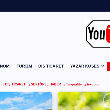
n
Y
a
b
a
n
c
ı
NOMİ
TURİZM
DIŞ TİCARET
YAZAR KÖŞESİ
DIŞ TİCARET
SEKTÖREL HABER
Turquality
teknoloji