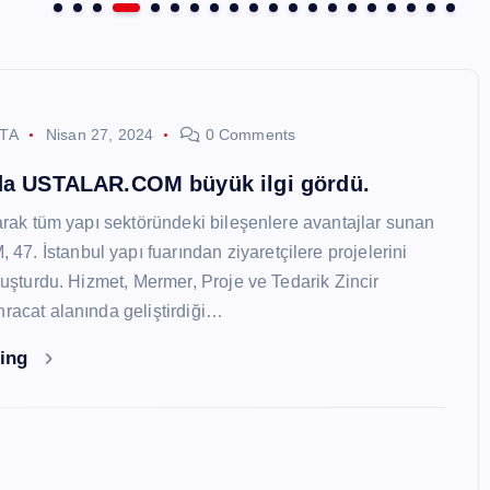
STA
Nisan 27, 2024
0 Comments
nda USTALAR.COM büyük ilgi gördü.
larak tüm yapı sektöründeki bileşenlere avantajlar sunan
. İstanbul yapı fuarından ziyaretçilere projelerini
oluşturdu. Hizmet, Mermer, Proje ve Tedarik Zincir
hracat alanında geliştirdiği…
ding