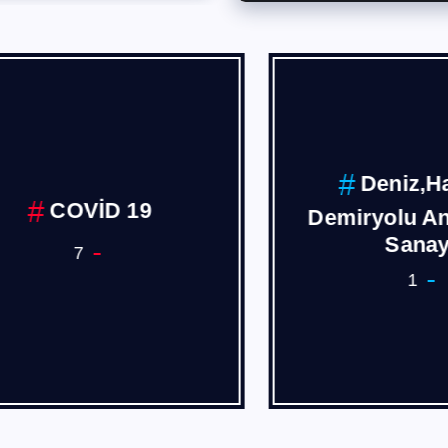
Deniz,Hava
COVİD 19
Demiryolu Ana 
Sanayii
7
1