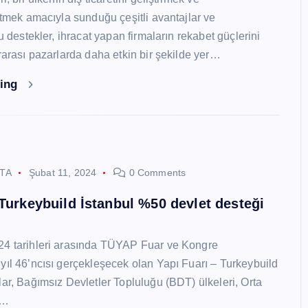
 etmek amacıyla sunduğu çeşitli avantajlar ve
Bu destekler, ihracat yapan firmaların rekabet güçlerini
ararası pazarlarda daha etkin bir şekilde yer…
ding
STA
Şubat 11, 2024
0 Comments
 Turkeybuild İstanbul %50 devlet desteği
24 tarihleri arasında TÜYAP Fuar ve Kongre
yıl 46’ncısı gerçekleşecek olan Yapı Fuarı – Turkeybuild
lar, Bağımsız Devletler Topluluğu (BDT) ülkeleri, Orta
y…