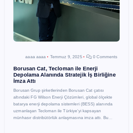
aaaa aaaa
Temmuz 9, 2025
0 Comments
Borusan Cat, Tecloman ile Enerji
Depolama Alanında Stratejik İş Birliğine
İmza Attı
Borusan Grup şirketlerinden Borusan Cat çatısı
altındaki FG Wilson Enerji Çözümleri, global ölçekte
batarya enerji depolama sistemleri (BESS) alanında
uzmanlaşan Tecloman ile Türkiye’yi kapsayan
münhasır distribütörlük anlaşmasına imza attı. Bu…