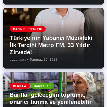
BASIN BÜLTENLERI
Türkiye’nin Yabancı Müzikteki
İlk Tercihi Metro FM, 33 Yıldır
Zirvede!
aaaa aaaa
Temmuz 10, 2025
BERILLA
MARKALAR
Barilla, geleceğini topluma,
onarıcı tarıma ve yenilenebilir