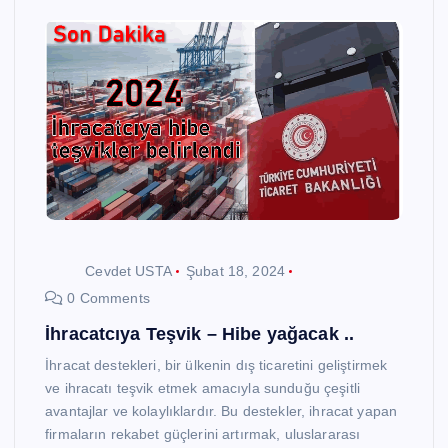
Cevdet USTA
Şubat 18, 2024
0 Comments
İhracatcıya Teşvik – Hibe yağacak ..
İhracat destekleri, bir ülkenin dış ticaretini geliştirmek
ve ihracatı teşvik etmek amacıyla sunduğu çeşitli
avantajlar ve kolaylıklardır. Bu destekler, ihracat yapan
firmaların rekabet güçlerini artırmak, uluslararası