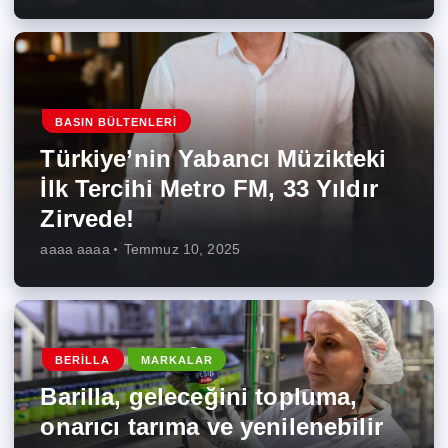
BASIN BÜLTENLERI
Türkiye’nin Yabancı Müzikteki
İlk Tercihi Metro FM, 33 Yıldır
Zirvede!
aaaa aaaa
Temmuz 10, 2025
BERILLA
MARKALAR
Barilla, geleceğini topluma,
onarıcı tarıma ve yenilenebilir