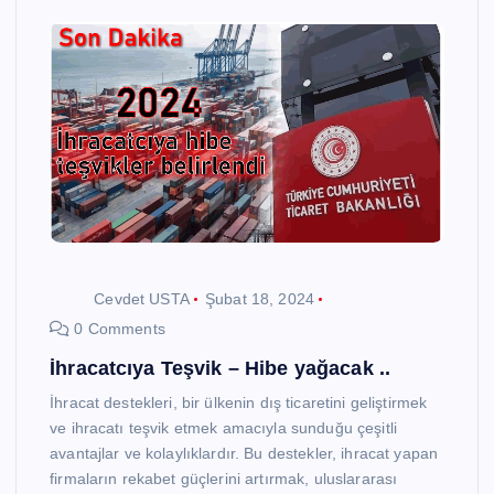
Cevdet USTA
Şubat 18, 2024
0 Comments
İhracatcıya Teşvik – Hibe yağacak ..
İhracat destekleri, bir ülkenin dış ticaretini geliştirmek
ve ihracatı teşvik etmek amacıyla sunduğu çeşitli
avantajlar ve kolaylıklardır. Bu destekler, ihracat yapan
firmaların rekabet güçlerini artırmak, uluslararası