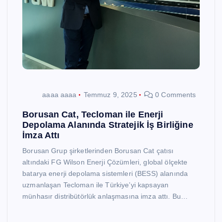
aaaa aaaa
Temmuz 9, 2025
0 Comments
Borusan Cat, Tecloman ile Enerji
Depolama Alanında Stratejik İş Birliğine
İmza Attı
Borusan Grup şirketlerinden Borusan Cat çatısı
altındaki FG Wilson Enerji Çözümleri, global ölçekte
batarya enerji depolama sistemleri (BESS) alanında
uzmanlaşan Tecloman ile Türkiye’yi kapsayan
münhasır distribütörlük anlaşmasına imza attı. Bu…