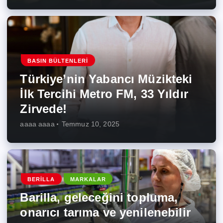
BASIN BÜLTENLERI
Türkiye’nin Yabancı Müzikteki
İlk Tercihi Metro FM, 33 Yıldır
Zirvede!
aaaa aaaa
Temmuz 10, 2025
BERILLA
MARKALAR
Barilla, geleceğini topluma,
onarıcı tarıma ve yenilenebilir