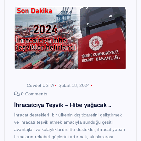
Cevdet USTA
Şubat 18, 2024
0 Comments
İhracatcıya Teşvik – Hibe yağacak ..
İhracat destekleri, bir ülkenin dış ticaretini geliştirmek
ve ihracatı teşvik etmek amacıyla sunduğu çeşitli
avantajlar ve kolaylıklardır. Bu destekler, ihracat yapan
firmaların rekabet güçlerini artırmak, uluslararası