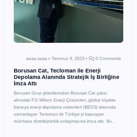
aaaa aaaa
Temmuz 9, 2025
0 Comments
Borusan Cat, Tecloman ile Enerji
Depolama Alanında Stratejik İş Birliğine
İmza Attı
Borusan Grup şirketlerinden Borusan Cat çatısı
altındaki FG Wilson Enerji Çözümleri, global ölçekte
batarya enerji depolama sistemleri (BESS) alanında
uzmanlaşan Tecloman ile Türkiye’yi kapsayan
münhasır distribütörlük anlaşmasına imza attı. Bu…