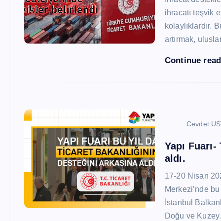
ihracatı teşvik
kolaylıklardır. 
artırmak, ulusl
Continue rea
Cevdet U
Yapı Fuarı-
aldı.
17-20 Nisan 20
Merkezi’nde bu 
İstanbul Balkan
Doğu ve Kuze