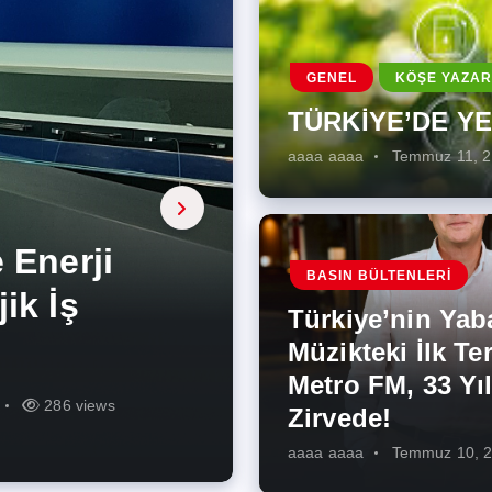
GENEL
KÖŞE YAZAR
TÜRKİYE’DE Y
aaaa aaaa
Temmuz 11, 
a, onarıcı
 Enerji
BASIN BÜLTENLERI
ÜŞÜMÜN
eki İlk
rjiye
ik İş
ilecek Kısa
ın Artması
Türkiye’nin Yab
r Zirvede!
ek
Müzikteki İlk Ter
Metro FM, 33 Yıl
r
r
274 views
286 views
226 views
261 views
343 views
272 views
Zirvede!
aaaa aaaa
Temmuz 10, 