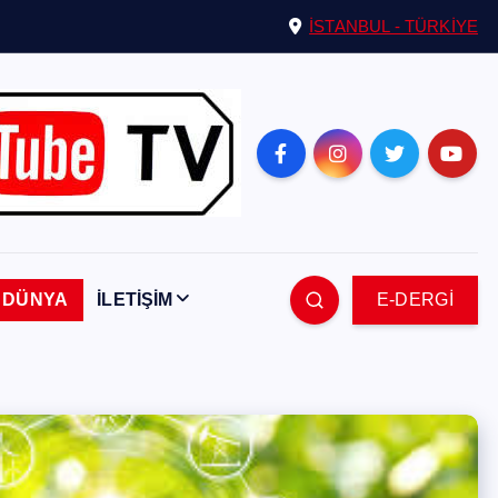
İSTANBUL - TÜRKİYE
DÜNYA
İLETİŞİM
E-DERGİ