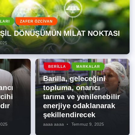
LARI
ZAFER ÖZCİVAN
EŞİL DÖNÜŞÜMÜN MİLAT NOKTASI
2025
BERILLA
MARKALAR
Barilla, geleceğini
ancı
topluma, onarıcı
cihi
tarıma ve yenilenebilir
dır
enerjiye odaklanarak
şekillendirecek
2025
aaaa aaaa
Temmuz 9, 2025