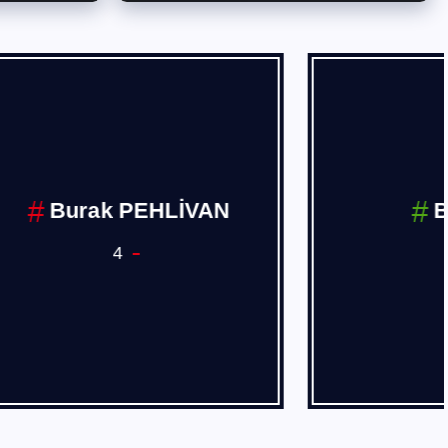
İVAN
BURSA
3