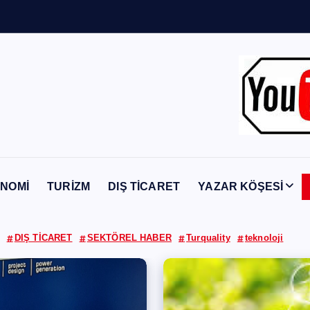
n
Y
a
b
a
NOMİ
TURİZM
DIŞ TİCARET
YAZAR KÖŞESİ
DIŞ TİCARET
SEKTÖREL HABER
Turquality
teknoloji