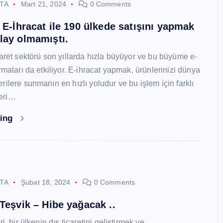
STA
Mart 21, 2024
0 Comments
i E-İhracat ile 190 ülkede satışını yapmak
lay olmamıştı.
caret sektörü son yıllarda hızla büyüyor ve bu büyüme e-
rmaları da etkiliyor. E-ihracat yapmak, ürünlerinizi dünya
ilere sunmanın en hızlı yoludur ve bu işlem için farklı
eri…
ding
STA
Şubat 18, 2024
0 Comments
 Teşvik – Hibe yağacak ..
i, bir ülkenin dış ticaretini geliştirmek ve