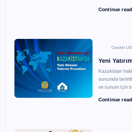
Continue rea
Cevdet U
Yeni Yatırım
Kazakistan hak
sunumda belirtil
ve sunum için b
Continue rea