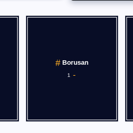
Borusan
Burak PEHL
1
4