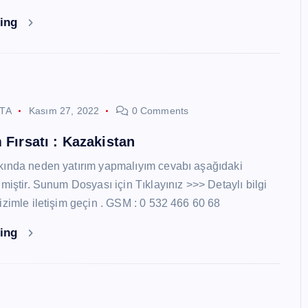
ding
STA
Kasım 27, 2022
0 Comments
 Fırsatı : Kazakistan
kında neden yatırım yapmalıyım cevabı aşağıdaki
miştir. Sunum Dosyası için Tıklayınız >>> Detaylı bilgi
izimle iletişim geçin . GSM : 0 532 466 60 68
ding