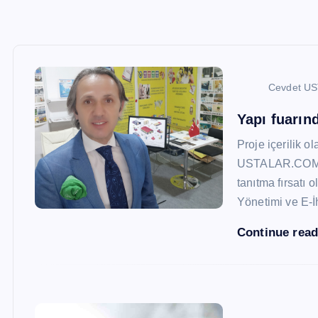
Cevdet U
Yapı fuarı
Proje içerilik o
USTALAR.COM, 47
tanıtma fırsatı 
Yönetimi ve E-İ
Continue rea