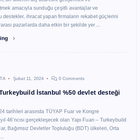
 etmek amacıyla sunduğu çeşitli avantajlar ve
Bu destekler, ihracat yapan firmaların rekabet güçlerini
ararası pazarlarda daha etkin bir şekilde yer…
ding
STA
Şubat 11, 2024
0 Comments
 Turkeybuild İstanbul %50 devlet desteği
24 tarihleri arasında TÜYAP Fuar ve Kongre
yıl 46’ncısı gerçekleşecek olan Yapı Fuarı – Turkeybuild
lar, Bağımsız Devletler Topluluğu (BDT) ülkeleri, Orta
y…