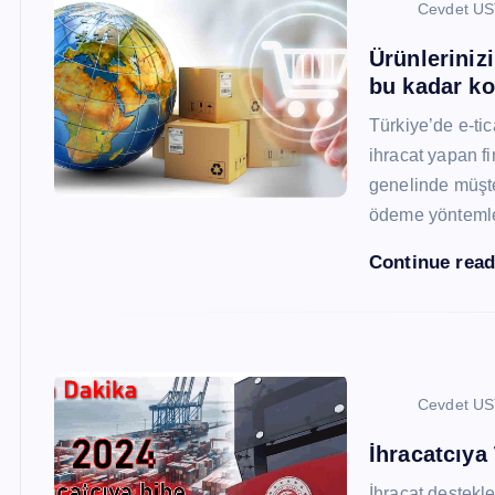
Cevdet U
Ürünleriniz
bu kadar ko
Türkiye’de e-ti
ihracat yapan fi
genelinde müşter
ödeme yönteml
Continue rea
Cevdet U
İhracatcıya
İhracat destekler