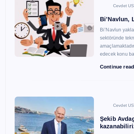
Cevdet U
Bi’Navlun, L
Bi’Navlun yaklaş
sektöründe tekn
amaçlamaktadır.
edecek konu baş
Continue rea
Cevdet U
Şekib Avdagi
kazanabiliri