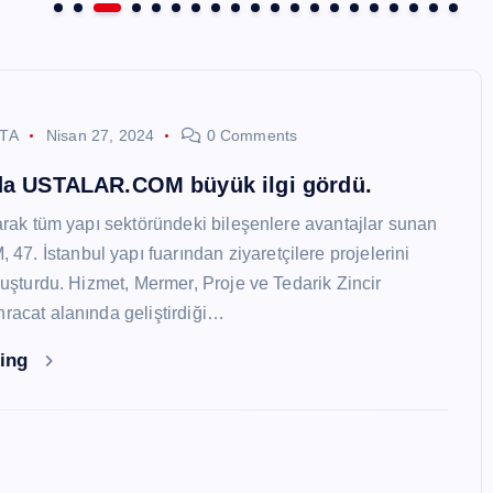
STA
Nisan 27, 2024
0 Comments
nda USTALAR.COM büyük ilgi gördü.
larak tüm yapı sektöründeki bileşenlere avantajlar sunan
. İstanbul yapı fuarından ziyaretçilere projelerini
oluşturdu. Hizmet, Mermer, Proje ve Tedarik Zincir
hracat alanında geliştirdiği…
ding