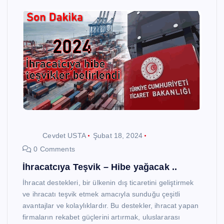
Cevdet USTA
Şubat 18, 2024
0 Comments
İhracatcıya Teşvik – Hibe yağacak ..
İhracat destekleri, bir ülkenin dış ticaretini geliştirmek
ve ihracatı teşvik etmek amacıyla sunduğu çeşitli
avantajlar ve kolaylıklardır. Bu destekler, ihracat yapan
firmaların rekabet güçlerini artırmak, uluslararası