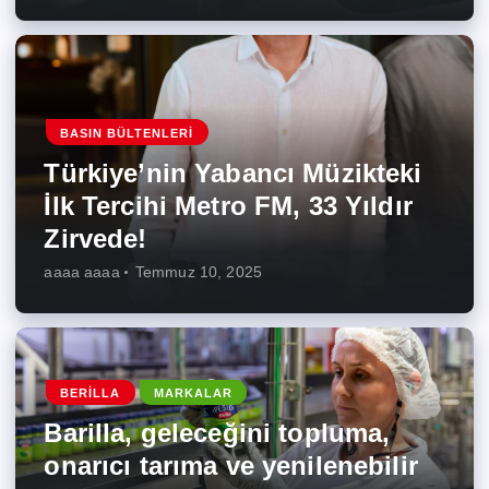
BASIN BÜLTENLERI
Türkiye’nin Yabancı Müzikteki
İlk Tercihi Metro FM, 33 Yıldır
Zirvede!
aaaa aaaa
Temmuz 10, 2025
BERILLA
MARKALAR
Barilla, geleceğini topluma,
onarıcı tarıma ve yenilenebilir