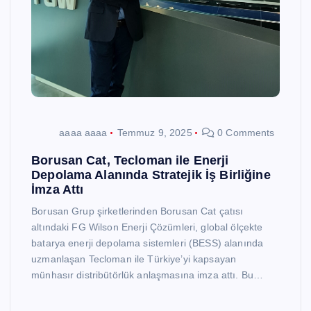
aaaa aaaa
Temmuz 9, 2025
0 Comments
Borusan Cat, Tecloman ile Enerji
Depolama Alanında Stratejik İş Birliğine
İmza Attı
Borusan Grup şirketlerinden Borusan Cat çatısı
altındaki FG Wilson Enerji Çözümleri, global ölçekte
batarya enerji depolama sistemleri (BESS) alanında
uzmanlaşan Tecloman ile Türkiye’yi kapsayan
münhasır distribütörlük anlaşmasına imza attı. Bu…