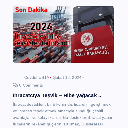
Cevdet USTA
Şubat 18, 2024
0 Comments
İhracatcıya Teşvik – Hibe yağacak ..
İhracat destekleri, bir ülkenin dış ticaretini geliştirmek
ve ihracatı teşvik etmek amacıyla sunduğu çeşitli
avantajlar ve kolaylıklardır. Bu destekler, ihracat yapan
firmaların rekabet güçlerini artırmak, uluslararası