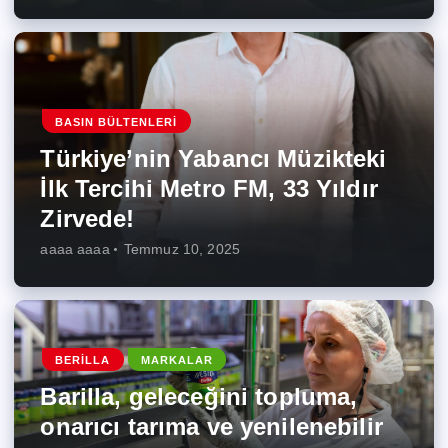
BASIN BÜLTENLERI
Türkiye’nin Yabancı Müzikteki
İlk Tercihi Metro FM, 33 Yıldır
Zirvede!
aaaa aaaa
Temmuz 10, 2025
BERILLA
MARKALAR
Barilla, geleceğini topluma,
onarıcı tarıma ve yenilenebilir