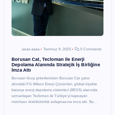
aaaa aaaa
Temmuz 9, 2025
0 Comments
Borusan Cat, Tecloman ile Enerji
Depolama Alanında Stratejik İş Birliğine
İmza Attı
Borusan Grup şirketlerinden Borusan Cat çatısı
altındaki FG Wilson Enerji Çözümleri, global ölçekte
batarya enerji depolama sistemleri (BESS) alanında
uzmanlaşan Tecloman ile Türkiye’yi kapsayan
münhasır distribütörlük anlaşmasına imza attı. Bu…