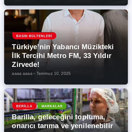
BASIN BÜLTENLERI
Türkiye’nin Yabancı Müzikteki
İlk Tercihi Metro FM, 33 Yıldır
Zirvede!
aaaa aaaa
Temmuz 10, 2025
BERILLA
MARKALAR
Barilla, geleceğini topluma,
onarıcı tarıma ve yenilenebilir