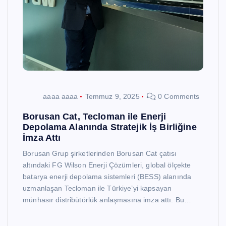
aaaa aaaa
Temmuz 9, 2025
0 Comments
Borusan Cat, Tecloman ile Enerji
Depolama Alanında Stratejik İş Birliğine
İmza Attı
Borusan Grup şirketlerinden Borusan Cat çatısı
altındaki FG Wilson Enerji Çözümleri, global ölçekte
batarya enerji depolama sistemleri (BESS) alanında
uzmanlaşan Tecloman ile Türkiye’yi kapsayan
münhasır distribütörlük anlaşmasına imza attı. Bu…