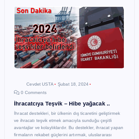
Cevdet USTA
Şubat 18, 2024
0 Comments
İhracatcıya Teşvik – Hibe yağacak ..
İhracat destekleri, bir ülkenin dış ticaretini geliştirmek
ve ihracatı teşvik etmek amacıyla sunduğu çeşitli
avantajlar ve kolaylıklardır. Bu destekler, ihracat yapan
firmaların rekabet güçlerini artırmak, uluslararası