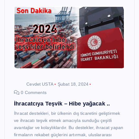
Cevdet USTA
Şubat 18, 2024
0 Comments
İhracatcıya Teşvik – Hibe yağacak ..
İhracat destekleri, bir ülkenin dış ticaretini geliştirmek
ve ihracatı teşvik etmek amacıyla sunduğu çeşitli
avantajlar ve kolaylıklardır. Bu destekler, ihracat yapan
firmaların rekabet güçlerini artırmak, uluslararası