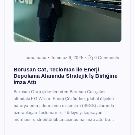
aaaa aaaa
Temmuz 9, 2025
0 Comments
Borusan Cat, Tecloman ile Enerji
Depolama Alanında Stratejik İş Birliğine
İmza Attı
Borusan Grup şirketlerinden Borusan Cat çatısı
altındaki FG Wilson Enerji Çözümleri, global ölçekte
batarya enerji depolama sistemleri (BESS) alanında
uzmanlaşan Tecloman ile Türkiye’yi kapsayan
münhasır distribütörlük anlaşmasına imza attı. Bu…