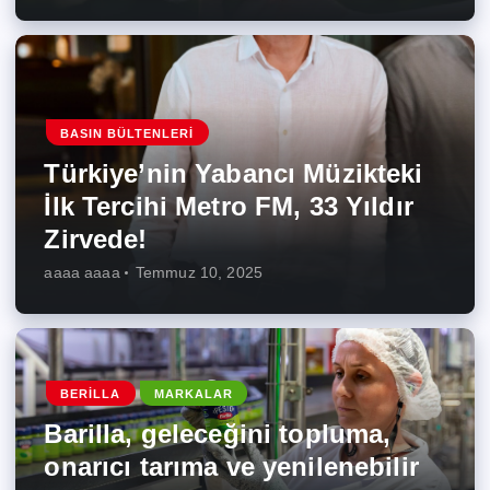
BASIN BÜLTENLERI
Türkiye’nin Yabancı Müzikteki
İlk Tercihi Metro FM, 33 Yıldır
Zirvede!
aaaa aaaa
Temmuz 10, 2025
BERILLA
MARKALAR
Barilla, geleceğini topluma,
onarıcı tarıma ve yenilenebilir