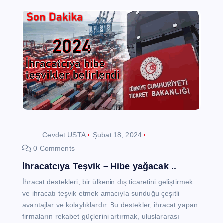
Cevdet USTA
Şubat 18, 2024
0 Comments
İhracatcıya Teşvik – Hibe yağacak ..
İhracat destekleri, bir ülkenin dış ticaretini geliştirmek
ve ihracatı teşvik etmek amacıyla sunduğu çeşitli
avantajlar ve kolaylıklardır. Bu destekler, ihracat yapan
firmaların rekabet güçlerini artırmak, uluslararası