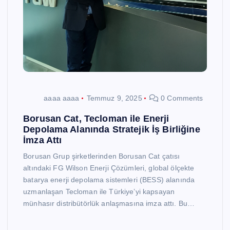
aaaa aaaa
Temmuz 9, 2025
0 Comments
Borusan Cat, Tecloman ile Enerji
Depolama Alanında Stratejik İş Birliğine
İmza Attı
Borusan Grup şirketlerinden Borusan Cat çatısı
altındaki FG Wilson Enerji Çözümleri, global ölçekte
batarya enerji depolama sistemleri (BESS) alanında
uzmanlaşan Tecloman ile Türkiye’yi kapsayan
münhasır distribütörlük anlaşmasına imza attı. Bu…