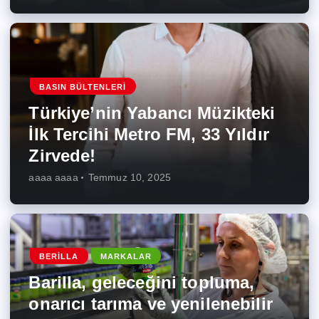
BASIN BÜLTENLERI
Türkiye’nin Yabancı Müzikteki
İlk Tercihi Metro FM, 33 Yıldır
Zirvede!
aaaa aaaa
Temmuz 10, 2025
BERILLA
MARKALAR
Barilla, geleceğini topluma,
onarıcı tarıma ve yenilenebilir