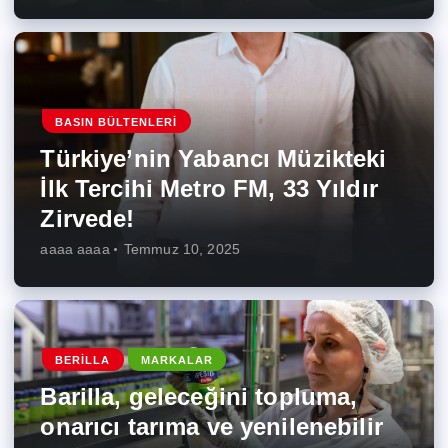
BASIN BÜLTENLERI
Türkiye’nin Yabancı Müzikteki
İlk Tercihi Metro FM, 33 Yıldır
Zirvede!
aaaa aaaa
Temmuz 10, 2025
BERILLA
MARKALAR
Barilla, geleceğini topluma,
onarıcı tarıma ve yenilenebilir