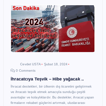
Cevdet USTA
Şubat 18, 2024
0 Comments
İhracatcıya Teşvik – Hibe yağacak ..
İhracat destekleri, bir ülkenin dış ticaretini geliştirmek
ve ihracatı teşvik etmek amacıyla sunduğu çeşitli
avantajlar ve kolaylıklardır. Bu destekler, ihracat yapan
firmaların rekabet güçlerini artırmak, uluslararası