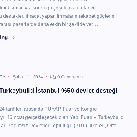
 etmek amacıyla sunduğu çeşitli avantajlar ve
Bu destekler, ihracat yapan firmaların rekabet güçlerini
ararası pazarlarda daha etkin bir şekilde yer…
ding
STA
Şubat 11, 2024
0 Comments
 Turkeybuild İstanbul %50 devlet desteği
24 tarihleri arasında TÜYAP Fuar ve Kongre
yıl 46’ncısı gerçekleşecek olan Yapı Fuarı – Turkeybuild
lar, Bağımsız Devletler Topluluğu (BDT) ülkeleri, Orta
y…