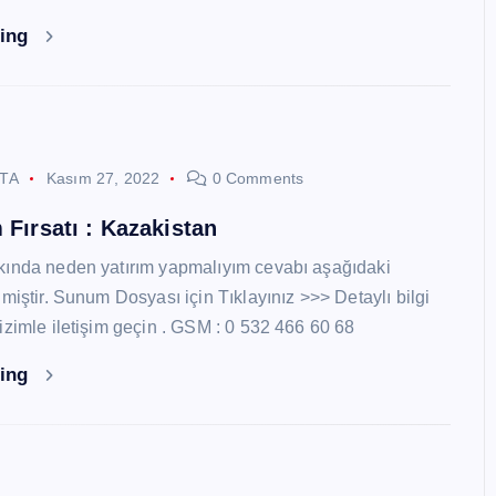
ding
STA
Kasım 27, 2022
0 Comments
 Fırsatı : Kazakistan
kında neden yatırım yapmalıyım cevabı aşağıdaki
miştir. Sunum Dosyası için Tıklayınız >>> Detaylı bilgi
izimle iletişim geçin . GSM : 0 532 466 60 68
ding