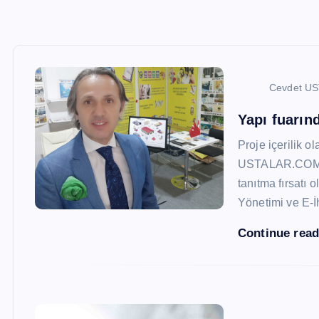
Cevdet U
Yapı fuarı
Proje içerilik o
USTALAR.COM, 47
tanıtma fırsatı 
Yönetimi ve E-İ
Continue rea