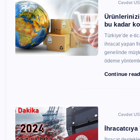
Cevdet U
Ürünleriniz
bu kadar ko
Türkiye’de e-ti
ihracat yapan fi
genelinde müşter
ödeme yönteml
Continue rea
Cevdet U
İhracatcıya
İhracat destekler