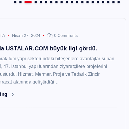
STA
Nisan 27, 2024
0 Comments
nda USTALAR.COM büyük ilgi gördü.
larak tüm yapı sektöründeki bileşenlere avantajlar sunan
. İstanbul yapı fuarından ziyaretçilere projelerini
oluşturdu. Hizmet, Mermer, Proje ve Tedarik Zincir
hracat alanında geliştirdiği…
ding