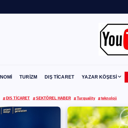
Y
a
b
a
n
c
ı
NOMİ
TURİZM
DIŞ TİCARET
YAZAR KÖŞESİ
DIŞ TİCARET
SEKTÖREL HABER
Turquality
teknoloji