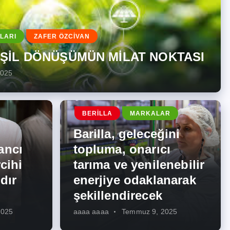
LARI
ZAFER ÖZCİVAN
EŞİL DÖNÜŞÜMÜN MİLAT NOKTASI
2025
BERILLA
MARKALAR
Barilla, geleceğini
ancı
topluma, onarıcı
cihi
tarıma ve yenilenebilir
dır
enerjiye odaklanarak
şekillendirecek
2025
aaaa aaaa
Temmuz 9, 2025