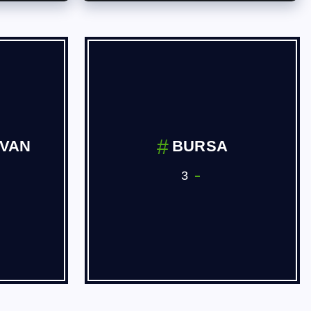
İVAN
BURSA
3