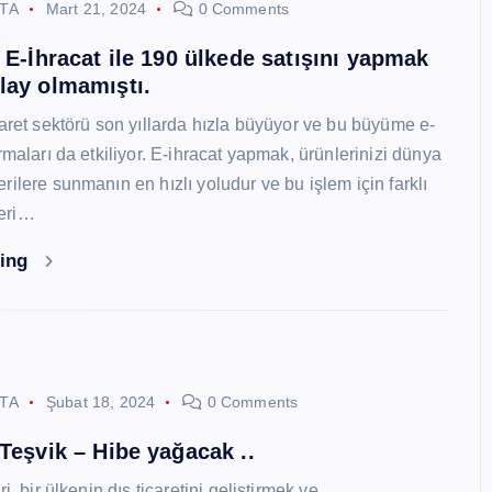
STA
Mart 21, 2024
0 Comments
i E-İhracat ile 190 ülkede satışını yapmak
lay olmamıştı.
caret sektörü son yıllarda hızla büyüyor ve bu büyüme e-
rmaları da etkiliyor. E-ihracat yapmak, ürünlerinizi dünya
ilere sunmanın en hızlı yoludur ve bu işlem için farklı
eri…
ding
STA
Şubat 18, 2024
0 Comments
 Teşvik – Hibe yağacak ..
i, bir ülkenin dış ticaretini geliştirmek ve