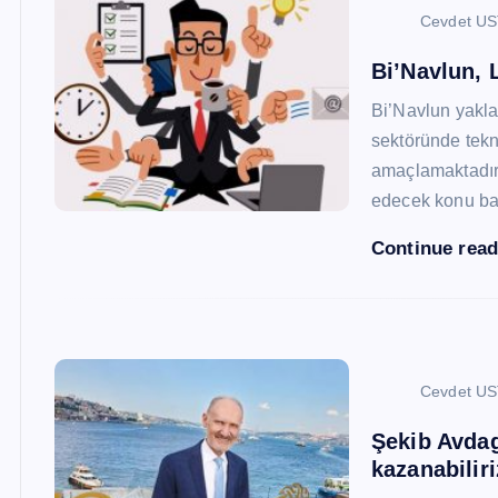
Cevdet U
Bi’Navlun, L
Bi’Navlun yaklaş
sektöründe tekn
amaçlamaktadır.
edecek konu baş
Continue rea
Cevdet U
Şekib Avdagi
kazanabiliri