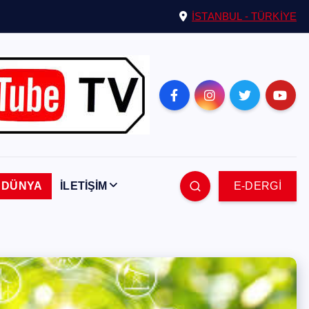
İSTANBUL - TÜRKİYE
DÜNYA
İLETİŞİM
E-DERGİ