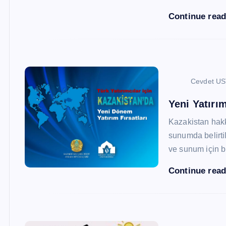
Continue rea
Cevdet U
Yeni Yatırım
Kazakistan hak
sunumda belirtil
ve sunum için b
Continue rea