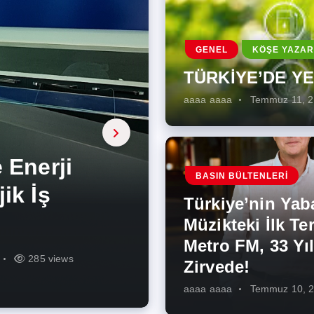
GENEL
KÖŞE YAZAR
TÜRKİYE’DE Y
aaaa aaaa
Temmuz 11, 
a, onarıcı
 Enerji
BASIN BÜLTENLERI
ÜŞÜMÜN
eki İlk
rjiye
ik İş
ilecek Kısa
ın Artması
Türkiye’nin Yab
r Zirvede!
ek
Müzikteki İlk Ter
Metro FM, 33 Yıl
r
r
273 views
285 views
225 views
260 views
342 views
271 views
Zirvede!
aaaa aaaa
Temmuz 10, 