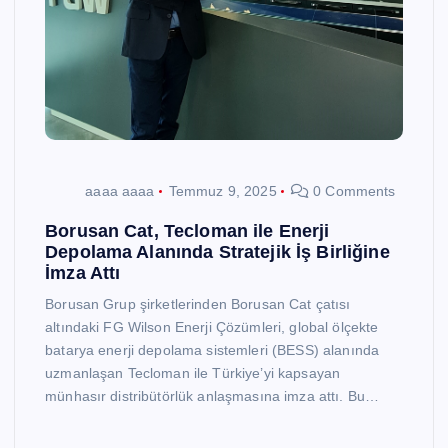
aaaa aaaa
Temmuz 9, 2025
0 Comments
Borusan Cat, Tecloman ile Enerji
Depolama Alanında Stratejik İş Birliğine
İmza Attı
Borusan Grup şirketlerinden Borusan Cat çatısı
altındaki FG Wilson Enerji Çözümleri, global ölçekte
batarya enerji depolama sistemleri (BESS) alanında
uzmanlaşan Tecloman ile Türkiye’yi kapsayan
münhasır distribütörlük anlaşmasına imza attı. Bu…