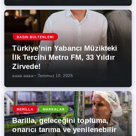
BASIN BÜLTENLERI
Türkiye’nin Yabancı Müzikteki
İlk Tercihi Metro FM, 33 Yıldır
Zirvede!
aaaa aaaa
Temmuz 10, 2025
BERILLA
MARKALAR
Barilla, geleceğini topluma,
onarıcı tarıma ve yenilenebilir