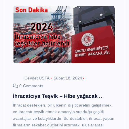
Cevdet USTA
Şubat 18, 2024
0 Comments
İhracatcıya Teşvik – Hibe yağacak ..
İhracat destekleri, bir ülkenin dış ticaretini geliştirmek
ve ihracatı teşvik etmek amacıyla sunduğu çeşitli
avantajlar ve kolaylıklardır. Bu destekler, ihracat yapan
firmaların rekabet güçlerini artırmak, uluslararası